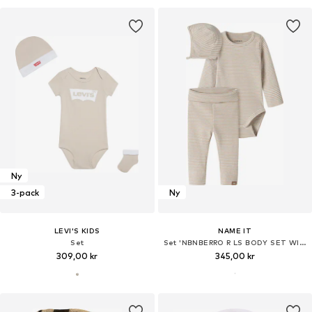
Ny
3-pack
Ny
LEVI'S KIDS
NAME IT
Set
Set 'NBNBERRO R LS BODY SET WITH HAT'
309,00 kr
345,00 kr