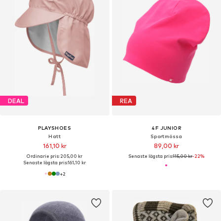
DEAL
REA
PLAYSHOES
4F JUNIOR
Hatt
Sportmössa
161,10 kr
89,00 kr
Ordinarie pris: 205,00 kr
Senaste lägsta pris:
115,00 kr
-22%
Senaste lägsta pris:
161,10 kr
+
2