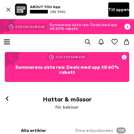
ABOUT YOU App
Till appen
(152 700)
Sommarens sista rea: Deals med upp
02
D
23
H
54
M
04
S
till 60% rabatt
02
D
23
H
54
M
04
S
Sommarens sista rea: Deals med upp till 60%
rabatt
Hattar & mössor
för bebisar
Alla artiklar
Dina erbjudanden
128