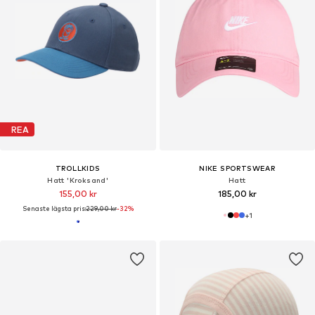
REA
TROLLKIDS
NIKE SPORTSWEAR
Hatt 'Kroksand'
Hatt
155,00 kr
185,00 kr
Senaste lägsta pris:
229,00 kr
-32%
+
1