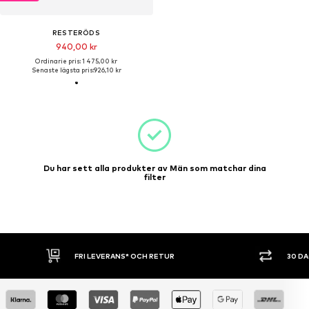
RESTERÖDS
940,00 kr
Ordinarie pris: 1 475,00 kr
Senaste lägsta pris:
926,10 kr
Du har sett alla produkter av Män som matchar dina
filter
FRI LEVERANS* OCH RETUR
30 D