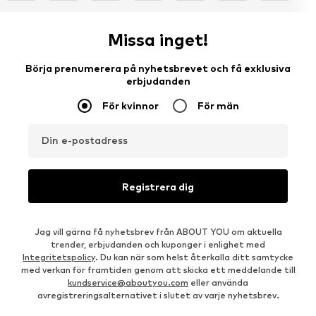
Missa inget!
Börja prenumerera på nyhetsbrevet och få exklusiva
erbjudanden
För kvinnor
För män
Din e-postadress
Registrera dig
Jag vill gärna få nyhetsbrev från ABOUT YOU om aktuella
trender, erbjudanden och kuponger i enlighet med
Integritetspolicy
. Du kan när som helst återkalla ditt samtycke
med verkan för framtiden genom att skicka ett meddelande till
kundservice@aboutyou.com
eller använda
avregistreringsalternativet i slutet av varje nyhetsbrev.