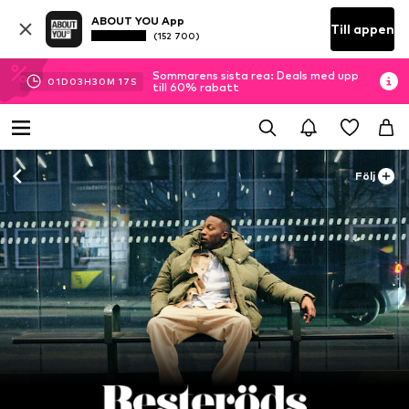
ABOUT YOU App
Till appen
(152 700)
Sommarens sista rea: Deals med upp
01
D
03
H
30
M
17
S
till 60% rabatt
Följ