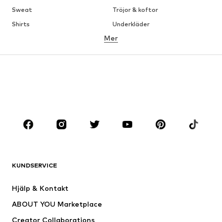
Sweat
Tröjor & koftor
Shirts
Underkläder
Mer
Byxor
Skjortor
Rockar
Kostymer & kavajer
Badkläder
Stora storlekar
Skor
Sport
Accessoarer
Premium
KLÄDER
Nytt
Populärt
Shirts
Jeans
KUNDSERVICE
Jackor
Sweat
Byxor
Skjortor
Hjälp & Kontakt
Underkläder
Tröjor & koftor
ABOUT YOU Marketplace
Kostymer & kavajer
Rockar
Creator Collaborations