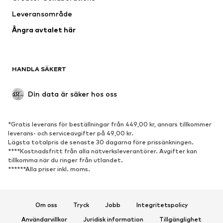
Badkläder
Stora storlekar
Leveransområde
Tillfällen
Exklusiv
Ångra avtalet här
Upcycling
SKOR
HANDLA SÄKERT
Nytt
Populärt
Boots & stövlar
Sneakers
Din data är säker hos oss
Lågskor
Sportskor
Öppna skor
Exklusiv
*Gratis leverans för beställningar från 449,00 kr, annars tillkommer
leverans- och serviceavgifter på 49,00 kr.
SPORT
Lägsta totalpris de senaste 30 dagarna före prissänkningen.
****Kostnadsfritt från alla nätverksleverantörer. Avgifter kan
Sportkläder
Sporttyper
tillkomma när du ringer från utlandet.
******Alla priser inkl. moms.
Sportskor
Sportväskor & ryggsäckar
Sporttillbehör
Om oss
Tryck
Jobb
Integritetspolicy
ACCESSOARER
Användarvillkor
Juridisk information
Tillgänglighet