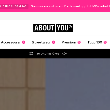
Sommarens sista rea: Deals med upp till 60% rabat
01
D
04
H
02
M
15
S
ABOUT
YOU
Accessoarer
Streetwear
Premium
Topp 100
30 DAGARS ÖPPET KÖP