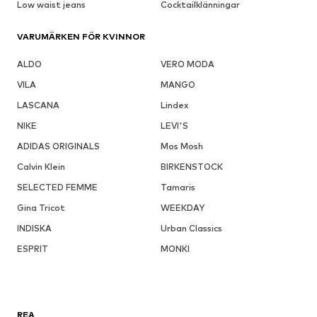
Low waist jeans
Cocktailklänningar
VARUMÄRKEN FÖR KVINNOR
ALDO
VERO MODA
VILA
MANGO
LASCANA
Lindex
NIKE
LEVI'S
ADIDAS ORIGINALS
Mos Mosh
Calvin Klein
BIRKENSTOCK
SELECTED FEMME
Tamaris
Gina Tricot
WEEKDAY
INDISKA
Urban Classics
ESPRIT
MONKI
REA