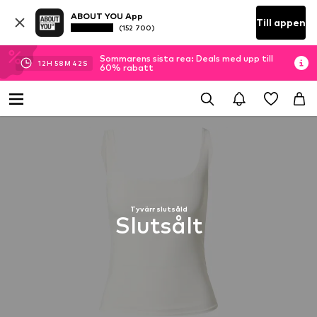
ABOUT YOU App
Till appen
(152 700)
Sommarens sista rea: Deals med upp till
12
H
58
M
42
S
60% rabatt
Tyvärr slutsåld
Slutsålt