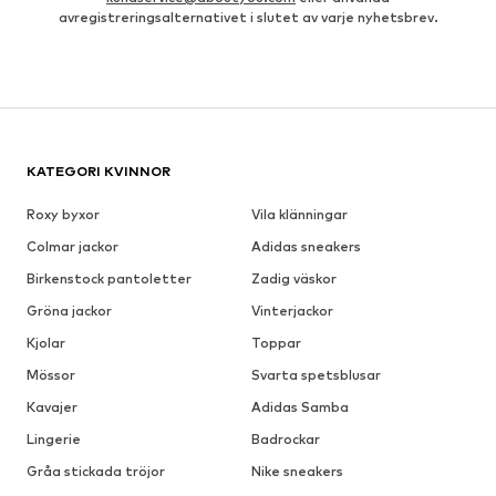
avregistreringsalternativet i slutet av varje nyhetsbrev.
KATEGORI KVINNOR
Roxy byxor
Vila klänningar
Colmar jackor
Adidas sneakers
Birkenstock pantoletter
Zadig väskor
Gröna jackor
Vinterjackor
Kjolar
Toppar
Mössor
Svarta spetsblusar
Kavajer
Adidas Samba
Lingerie
Badrockar
Gråa stickada tröjor
Nike sneakers