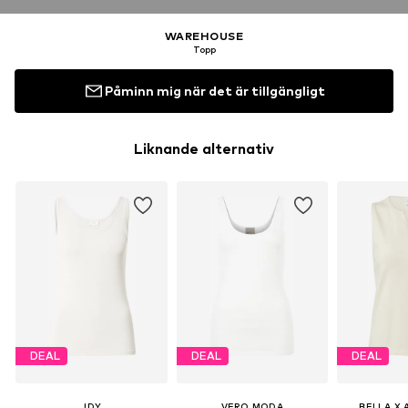
WAREHOUSE
Topp
Påminn mig när det är tillgängligt
Liknande alternativ
DEAL
DEAL
DEAL
JDY
VERO MODA
BELLA X