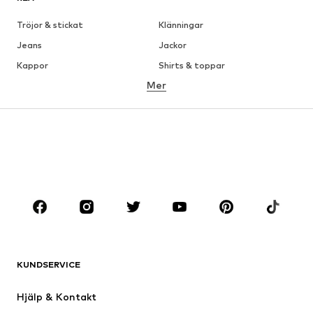
Tröjor & stickat
Klänningar
Jeans
Jackor
Kappor
Shirts & toppar
Mer
Byxor
Underkläder
Kjolar
Blusar & tunikor
Sweat
Kavajer
Badkläder
Jumpsuits & overaller
Stora storlekar
Skor
Sport
Accessoarer
Premium
KLÄDER
KUNDSERVICE
Nytt
Populärt
Klänningar
Jeans
Hjälp & Kontakt
Shirts & toppar
Byxor