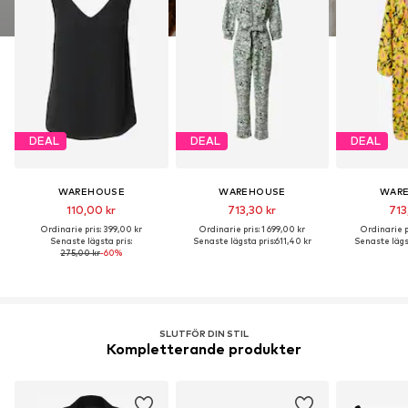
DEAL
DEAL
DEAL
WAREHOUSE
WAREHOUSE
WAR
110,00 kr
713,30 kr
713
Ordinarie pris: 399,00 kr
Ordinarie pris: 1 699,00 kr
Ordinarie pr
Senaste lägsta pris:
Senaste lägsta pris:
611,40 kr
Senaste lägst
275,00 kr
-60%
SLUTFÖR DIN STIL
Kompletterande produkter