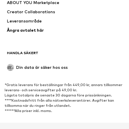
ABOUT YOU Marketplace
Jackor
Tröjor & stickat
Creator Collaborations
Underkläder
Blusar & tunikor
Leveransområde
Kappor
Kjolar
Ångra avtalet här
Badkläder
Sweat
Kavajer
Jumpsuits & overaller
Stora storlekar
Mammakläder
HANDLA SÄKERT
Tillfällen
Exklusiv
Upcycling
Din data är säker hos oss
SKOR
*Gratis leverans för beställningar från 449,00 kr, annars tillkommer
Nytt
Populärt
leverans- och serviceavgifter på 49,00 kr.
Lägsta totalpris de senaste 30 dagarna före prissänkningen.
Sneakers
Stövletter
****Kostnadsfritt från alla nätverksleverantörer. Avgifter kan
Pumps & högklackade skor
Stövlar
tillkomma när du ringer från utlandet.
******Alla priser inkl. moms.
Sandaler
Lågskor
Sportskor
Ballerinaskor