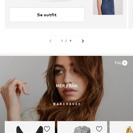
Se outfit
1
/
9
Följ
MER FRÅN