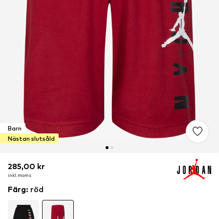
Barn
Nästan slutsåld
285,00 kr
285,00 kr
inkl. moms
inkl. moms
Färg
:
röd