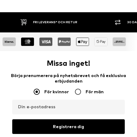
FRI LEVERANS* OCH RETUR
30 D
Missa inget!
Börja prenumerera på nyhetsbrevet och få exklusiva
erbjudanden
För kvinnor
För män
Din e-postadress
Registrera dig