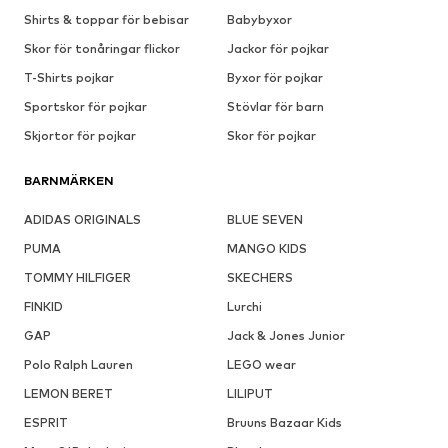
Shirts & toppar för bebisar
Babybyxor
Skor för tonåringar flickor
Jackor för pojkar
T-Shirts pojkar
Byxor för pojkar
Sportskor för pojkar
Stövlar för barn
Skjortor för pojkar
Skor för pojkar
BARNMÄRKEN
ADIDAS ORIGINALS
BLUE SEVEN
PUMA
MANGO KIDS
TOMMY HILFIGER
SKECHERS
FINKID
Lurchi
GAP
Jack & Jones Junior
Polo Ralph Lauren
LEGO wear
LEMON BERET
LILIPUT
ESPRIT
Bruuns Bazaar Kids