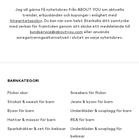
Jag vill gärna få nyhetsbrev från ABOUT YOU om aktuella
trender, erbjudanden och kuponger i enlighet med
Integritetspolicy
. Du kan när som helst återkalla ditt samtycke
med verkan för framtiden genom att skicka ett meddelande till
kundservice@aboutyou.com
eller använda
avregistreringsalternativet i slutet av varje nyhetsbrev.
BARNKATEGORI
Flickor skor
Sneakers för flickor
Stickat & sweat för barn
Jeans & byxor för barn
Byxor för barn
Underkläder & sovplagg för barn
Hattar & mössor för barn
REA för barn
Sparkdräkter & set för bebisar
Underkläder & sovplagg för
bebisar