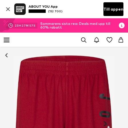
ABOUT YOU App
Till appen
(152 700)
Sommarens sista rea: Deals med upp till
23
H
27
M
57
S
60% rabatt