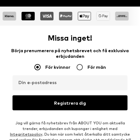
Missa inget!
Börja prenumerera på nyhetsbrevet och få exklusiva
erbjudanden
För kvinnor
För män
Din e-postadress
Registrera dig
Jag vill gärna få nyhetsbrev från ABOUT YOU om aktuella
trender, erbjudanden och kuponger i enlighet med
Integritetspolicy
. Du kan när som helst återkalla ditt samtycke
med verkan för framtiden genom att skicka ett meddelande till