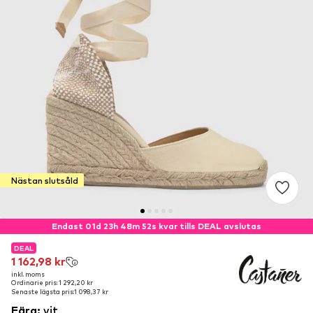
Nästan slutsåld
Endast 01d 23h 48m 52s kvar tills DEAL avslutas
DEAL
DEAL
1 162,98 kr
1 162,98 kr
inkl. moms
inkl. moms
Ordinarie pris: 1 292,20 kr
Ordinarie pris: 1 292,20 kr
Senaste lägsta pris:
Senaste lägsta pris:
1 098,37 kr
1 098,37 kr
Färg
:
vit