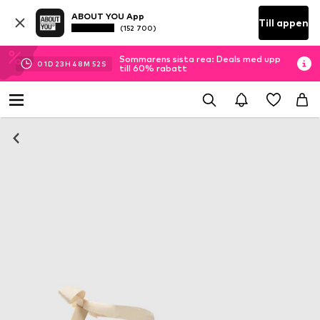
ABOUT YOU App
Till appen
(152 700)
Sommarens sista rea: Deals med upp
01
D
23
H
48
M
52
S
till 60% rabatt