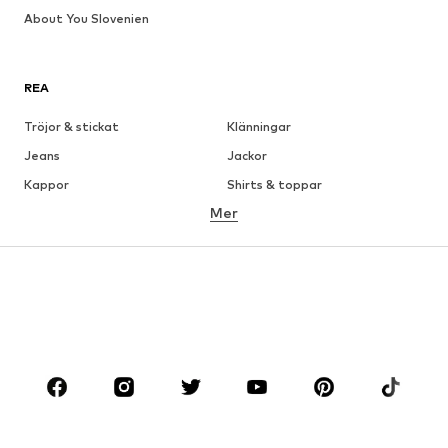
About You Slovenien
REA
Tröjor & stickat
Klänningar
Jeans
Jackor
Kappor
Shirts & toppar
Mer
Byxor
Underkläder
Kjolar
Blusar & tunikor
Sweat
Kavajer
Badkläder
Jumpsuits & overaller
Stora storlekar
Skor
Sport
Accessoarer
Premium
KLÄDER