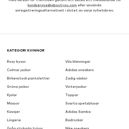
kundservice@aboutyou.com
eller använda
avregistreringsalternativet i slutet av varje nyhetsbrev.
KATEGORI KVINNOR
Roxy byxor
Vila klänningar
Colmar jackor
Adidas sneakers
Birkenstock pantoletter
Zadig väskor
Gröna jackor
Vinterjackor
Kjolar
Toppar
Mössor
Svarta spetsblusar
Kavajer
Adidas Samba
Lingerie
Badrockar
Gråa stickada tröjor
Nike sneakers