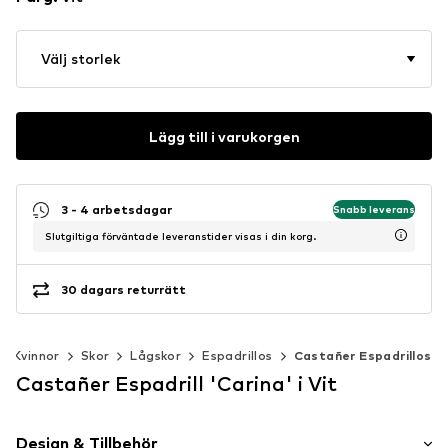
Välj storlek
Lägg till i varukorgen
3 - 4 arbetsdagar
Snabb leverans
Slutgiltiga förväntade leveranstider visas i din korg.
30 dagars returrätt
Kvinnor
Skor
Lågskor
Espadrillos
Castañer Espadrillos
Castañer Espadrill 'Carina' i Vit
Design & Tillbehör