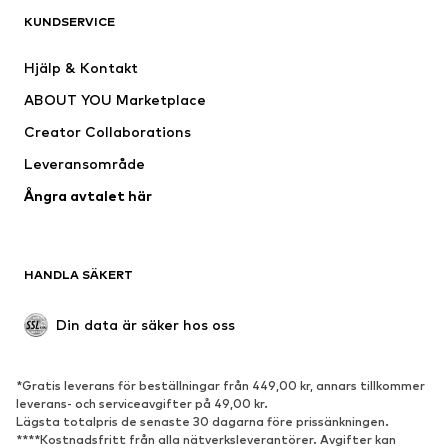
KUNDSERVICE
Nytt
Populärt
Klänningar
Jeans
Hjälp & Kontakt
Shirts & toppar
Byxor
ABOUT YOU Marketplace
Jackor
Tröjor & stickat
Creator Collaborations
Underkläder
Blusar & tunikor
Leveransområde
Kappor
Kjolar
Ångra avtalet här
Badkläder
Sweat
Kavajer
Jumpsuits & overaller
Stora storlekar
Mammakläder
HANDLA SÄKERT
Tillfällen
Exklusiv
Upcycling
Din data är säker hos oss
SKOR
*Gratis leverans för beställningar från 449,00 kr, annars tillkommer
Nytt
Populärt
leverans- och serviceavgifter på 49,00 kr.
Lägsta totalpris de senaste 30 dagarna före prissänkningen.
Sneakers
Stövletter
****Kostnadsfritt från alla nätverksleverantörer. Avgifter kan