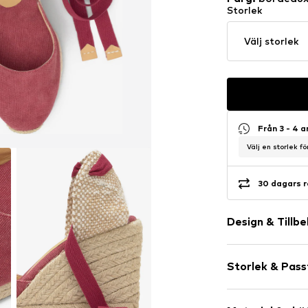
Storlek
Välj storlek
Från 3 - 4 
Välj en storlek f
30 dagars r
Design & Tillb
Färgblockeri
Storlek & Pas
Kilklack
Med platå
Klackhöjd: Me
Rund tå