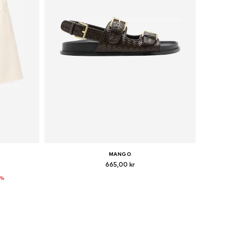
MANGO
665,00 kr
0%
r
Tillgänglig i många storlekar
n
Lägg till i varukorgen