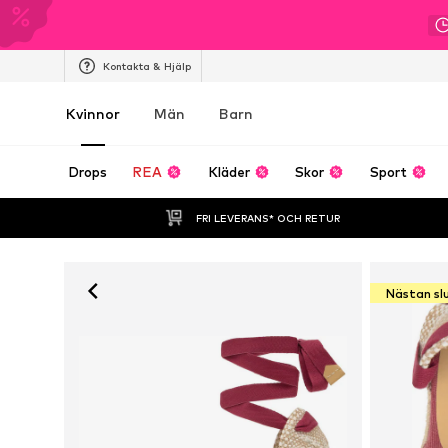
Kontakta & Hjälp
Kvinnor
Män
Barn
Drops
REA
Kläder
Skor
Sport
FRI LEVERANS* OCH RETUR
Nästan sl