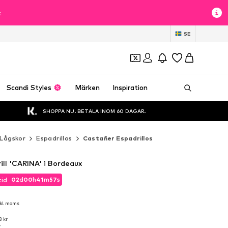
t
SE
Scandi Styles
Märken
Inspiration
SHOPPA NU. BETALA INOM 60 DAGAR.
Lågskor
Espadrillos
Castañer Espadrillos
ll 'CARINA' i Bordeaux
02
d
00
h
41
m
56
s
tid
02
d
00
h
41
m
56
s
tid
kl. moms
kl. moms
3 kr
x
3 kr