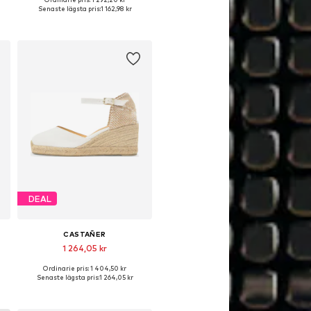
ga storlekar: 36, 37, 38, 39, 40, 41
Tillgängliga storlekar: 37, 38, 39, 40, 41
Senaste lägsta pris:
1 162,98 kr
Lägg till i varukorgen
DEAL
CASTAÑER
1 264,05 kr
Ordinarie pris: 1 404,50 kr
iga storlekar: 36, 37, 38, 39, 41
Tillgängliga storlekar: 36, 37, 38, 39, 40, 41
Senaste lägsta pris:
1 264,05 kr
Lägg till i varukorgen