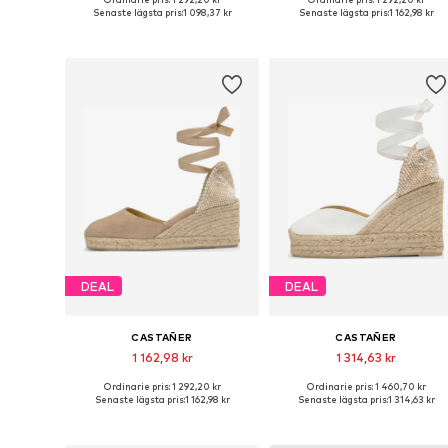
Tillgängliga storlekar: 37, 38, 39, 40, 41
Tillgängli
Senaste lägsta pris:
1 098,37 kr
Senaste lägsta pris:
1 162,98 kr
Lägg till i varukorgen
Lägg till i varukorgen
DEAL
DEAL
CASTAÑER
CASTAÑER
1 162,98 kr
1 314,63 kr
Ordinarie pris: 1 292,20 kr
Ordinarie pris: 1 460,70 kr
Tillgängliga storlekar: 36, 37, 38, 39, 40, 41
Tillgängl
Senaste lägsta pris:
1 162,98 kr
Senaste lägsta pris:
1 314,63 kr
Lägg till i varukorgen
Lägg till i varukorgen