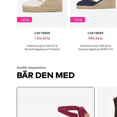
DEAL
DEAL
CASTAÑER
CASTAÑER
1 314,63 kr
930,42 kr
Ordinarie pris: 1 460,70 kr
Ordinarie pris: 1 292,20 kr
Tillgängliga storlekar: 36, 37, 38, 39, 41
Tillgäng
Senaste lägsta pris:
1 314,63 kr
Senaste lägsta pris:
878,73 kr
Lägg till i varukorgen
Lägg till i varukorgen
Outfit-inspiration
BÄR DEN MED