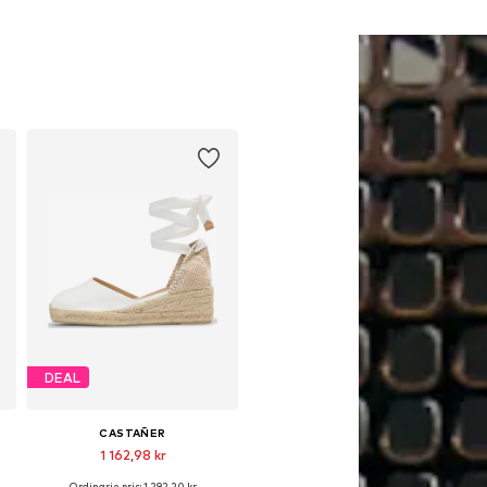
DEAL
CASTAÑER
1 162,98 kr
Ordinarie pris: 1 292,20 kr