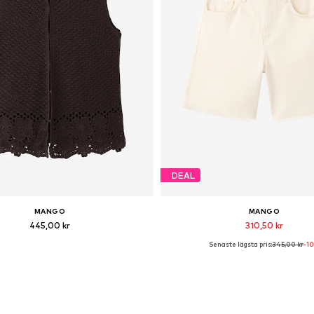
DEAL
MANGO
MANGO
445,00 kr
310,50 kr
Senaste lägsta pris:
345,00 kr
-1
Tillgängliga storlekar: XS, S
Tillgänglig i många storleka
Lägg till i varukorgen
Lägg till i varukorge