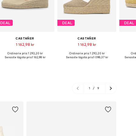
DEAL
DEAL
DEAL
CASTAÑER
CASTAÑER
1 162,98 kr
1 162,98 kr
Ordinarie pris: 1 292,20 kr
Ordinarie pris: 1 292,20 kr
Ord
Tillgängliga storlekar: 36, 37, 38, 39, 40, 41
Tillgängliga storlekar: 37, 38, 39, 40, 41
Tillgäng
Senaste lägsta pris:
1 162,98 kr
Senaste lägsta pris:
1 098,37 kr
Senaste 
Lägg till i varukorgen
Lägg till i varukorgen
Lägg
1
/
9