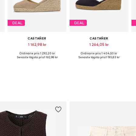
DEAL
DEAL
CASTAÑER
CASTAÑER
1 162,98 kr
1 264,05 kr
Ordinarie pris: 1 292,20 kr
Ordinarie pris: 1 404,50 kr
liga storlekar: 37, 38, 39, 41
Tillgängliga storlekar: 36, 37, 38, 39, 40, 41
Tillgängliga storlekar: 37, 38, 39, 41
Senaste lägsta pris:
1 162,98 kr
Senaste lägsta pris:
1 193,83 kr
Lägg till i varukorgen
Lägg till i varukorgen