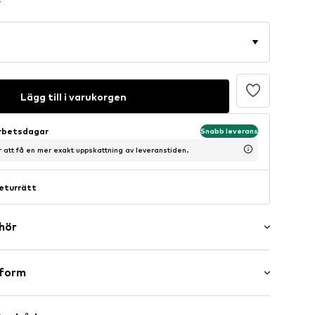
Lägg till i varukorgen
arbetsdagar
Snabb leverans
ör att få en mer exakt uppskattning av leveranstiden.
eturrätt
ehör
ng
sform
llanhög klack (3-7 cm)