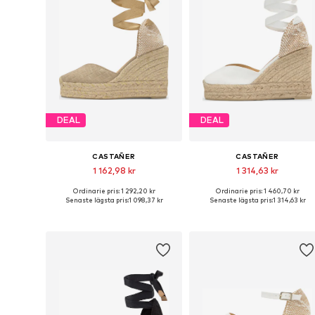
DEAL
DEAL
CASTAÑER
CASTAÑER
1 162,98 kr
1 314,63 kr
Ordinarie pris: 1 292,20 kr
Ordinarie pris: 1 460,70 kr
Tillgängliga storlekar: 37, 38, 39, 40, 41
Tillgängl
Senaste lägsta pris:
1 098,37 kr
Senaste lägsta pris:
1 314,63 kr
Lägg till i varukorgen
Lägg till i varukorgen