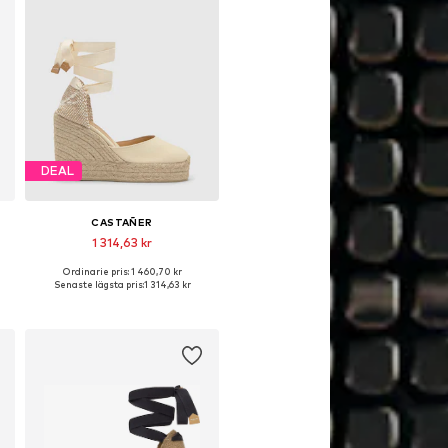
DEAL
CASTAÑER
1 314,63 kr
Ordinarie pris: 1 460,70 kr
iga storlekar: 36, 37, 38, 39, 41
Tillgängliga storlekar: 36, 38, 39, 40, 41
Senaste lägsta pris:
1 314,63 kr
Lägg till i varukorgen