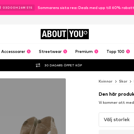
Sommarens sista rea: Deals med upp till 60% rabat
03
D
00
H
26
M
49
S
ABOUT
YOU
Accessoarer
Streetwear
Premium
Topp 100
30 DAGARS ÖPPET KÖP
Kvinnor
Skor
Den här produk
Vi kommer att medde
Välj storlek