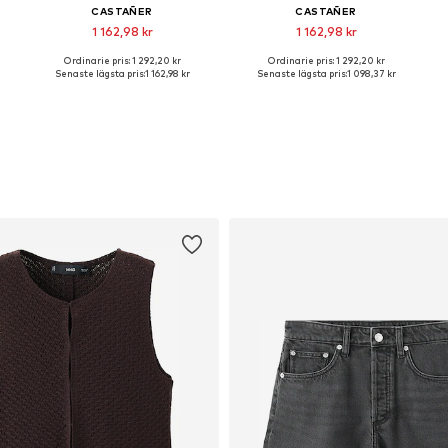
CASTAÑER
CASTAÑER
1 162,98 kr
1 162,98 kr
Ordinarie pris: 1 292,20 kr
Ordinarie pris: 1 292,20 kr
liga storlekar: 37, 38, 39, 41
Tillgängliga storlekar: 36, 37, 38, 39, 40, 41
Tillgängliga storlekar: 37, 38, 39, 40, 41
Senaste lägsta pris:
1 162,98 kr
Senaste lägsta pris:
1 098,37 kr
Lägg till i varukorgen
Lägg till i varukorgen