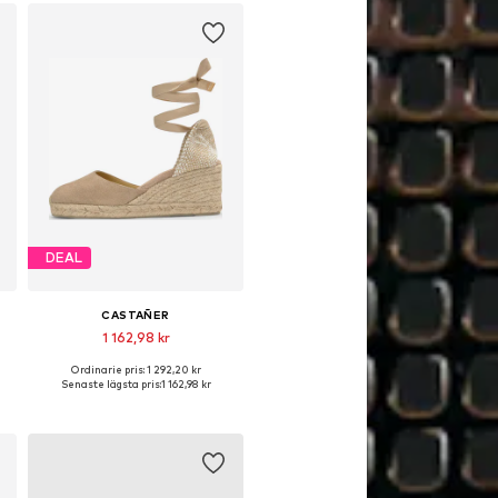
DEAL
CASTAÑER
1 162,98 kr
Ordinarie pris: 1 292,20 kr
ga storlekar: 36, 37, 38, 39, 40, 41
Tillgängliga storlekar: 36, 37, 38, 39, 40, 41
Senaste lägsta pris:
1 162,98 kr
Lägg till i varukorgen