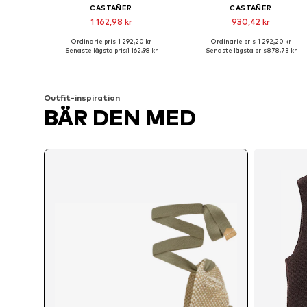
CASTAÑER
CASTAÑER
1 162,98 kr
930,42 kr
Ordinarie pris: 1 292,20 kr
Ordinarie pris: 1 292,20 kr
Tillgängliga storlekar: 36, 37, 38, 39, 40, 41
Tillgäng
Senaste lägsta pris:
1 162,98 kr
Senaste lägsta pris:
878,73 kr
Lägg till i varukorgen
Lägg till i varukorgen
Outfit-inspiration
BÄR DEN MED