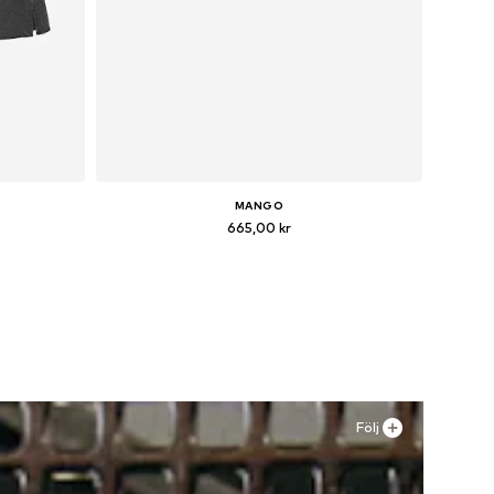
MANGO
665,00 kr
 29, 30-31
Tillgänglig i många storlekar
n
Lägg till i varukorgen
Följ