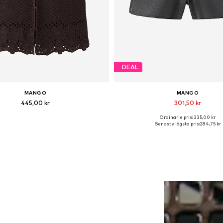
DEAL
MANGO
MANGO
445,00 kr
301,50 kr
Ordinarie pris: 335,00 kr
illgängliga storlekar: XS, S, L
Tillgängliga storlekar: 25-26, 27-28,
Senaste lägsta pris:
284,75 kr
Lägg till i varukorgen
Lägg till i varukorge