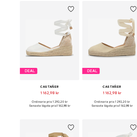
DEAL
DEAL
CASTAÑER
CASTAÑER
1 162,98 kr
1 162,98 kr
Ordinarie pris: 1 292,20 kr
Ordinarie pris: 1 292,20 kr
Tillgängliga storlekar: 37, 38, 39, 40, 41
Tillgängli
Senaste lägsta pris:
1 162,98 kr
Senaste lägsta pris:
1 162,98 kr
Lägg till i varukorgen
Lägg till i varukorgen