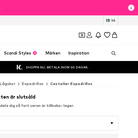
t
SE
Scandi Styles
Märken
Inspiration
SHOPPA NU. BETALA INOM 60 DAGAR.
Lågskor
Espadrillos
Castañer Espadrillos
ten är slutsåld
la dig så fort varan är tillbaka i lager.