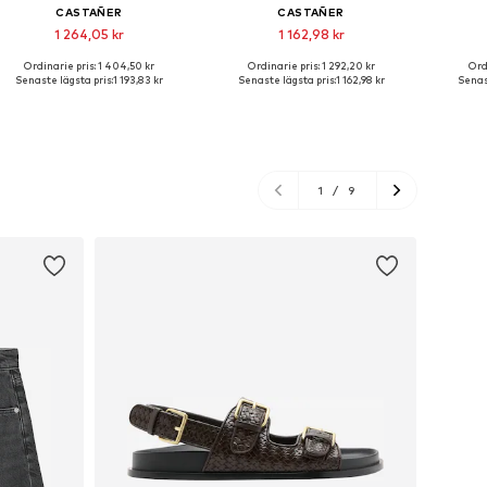
CASTAÑER
CASTAÑER
1 264,05 kr
1 162,98 kr
Ordinarie pris: 1 404,50 kr
Ordinarie pris: 1 292,20 kr
Ord
Tillgängliga storlekar: 37, 38, 39, 40, 41
Tillgängliga storlekar: 37, 38, 39, 40, 41
Tillgäng
Senaste lägsta pris:
1 193,83 kr
Senaste lägsta pris:
1 162,98 kr
Senast
Lägg till i varukorgen
Lägg till i varukorgen
Lägg
1
/
9