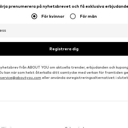
örja prenumerera på nyhetsbrevet och få exklusiva erbjudand
För kvinnor
För män
ess
Registrera dig
å nyhetsbrev från ABOUT YOU om aktuella trender, erbjudanden och kupong
 Du kan när som helst återkalla ditt samtycke med verkan för framtiden g
dservice@aboutyou.com
eller använda avregistreringsalternativet i slutet