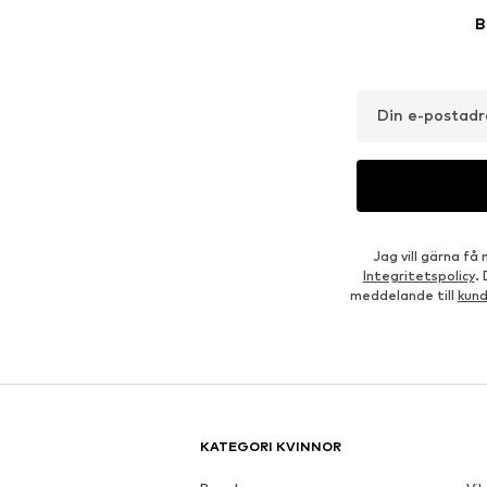
B
Din e-postadr
Jag vill gärna f
Integritetspolicy
.
meddelande till
kun
KATEGORI KVINNOR