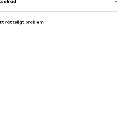
tselråd
81001000001
Ytmaterial: Polyester - PES, Bomull
t rättsligt problem
Foder: Polyester - PES, Bomull
a: Polyuretan - PUR (återvunnet)
extila delar av animaliskt ursprung: ja
Spanien
tt