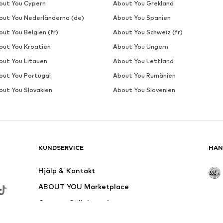
out You Cypern
About You Grekland
out You Nederländerna (de)
About You Spanien
ut You Belgien (fr)
About You Schweiz (fr)
out You Kroatien
About You Ungern
out You Litauen
About You Lettland
out You Portugal
About You Rumänien
out You Slovakien
About You Slovenien
KUNDSERVICE
HAN
Hjälp & Kontakt
ABOUT YOU Marketplace
Creator Collaborations
Leveransområde