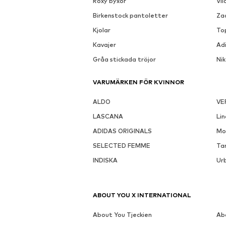
Roxy byxor
Vil
Birkenstock pantoletter
Za
Kjolar
To
Kavajer
Ad
Gråa stickada tröjor
Ni
VARUMÄRKEN FÖR KVINNOR
ALDO
VE
LASCANA
Li
ADIDAS ORIGINALS
Mo
SELECTED FEMME
Ta
INDISKA
Urb
ABOUT YOU X INTERNATIONAL
About You Tjeckien
Ab