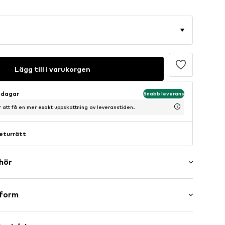
Lägg till i varukorgen
sdagar
Snabb leverans
ör att få en mer exakt uppskattning av leveranstiden.
eturrätt
ehör
er
sform
g klack (0-3 cm)