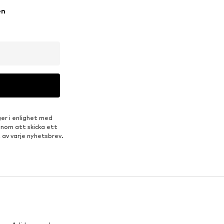
en
er i enlighet med
enom att skicka ett
 av varje nyhetsbrev.