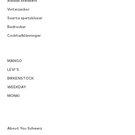
Adidas sneakers
Vinterjackor
Svarta spetsblusar
Badrockar
Cocktailklänningar
MANGO
LEVI'S
BIRKENSTOCK
WEEKDAY
MONKI
About You Schweiz