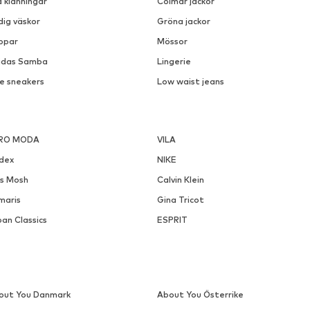
a klänningar
Colmar jackor
dig väskor
Gröna jackor
ppar
Mössor
idas Samba
Lingerie
ke sneakers
Low waist jeans
RO MODA
VILA
ndex
NIKE
s Mosh
Calvin Klein
maris
Gina Tricot
an Classics
ESPRIT
out You Danmark
About You Österrike