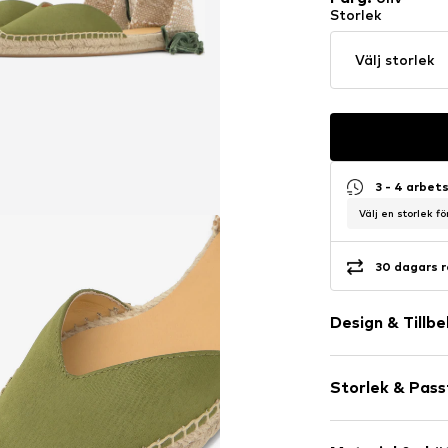
Storlek
Välj storlek
3 - 4 arbet
Välj en storlek f
30 dagars r
Design & Tillb
Neutrala färg
Storlek & Pas
Spetsig tå
Snörningslås
Klackhöjd: Lå