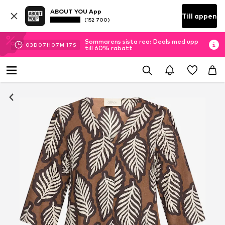
ABOUT YOU App
Till appen
(152 700)
Sommarens sista rea: Deals med upp
03
D
07
H
07
M
16
S
till 60% rabatt