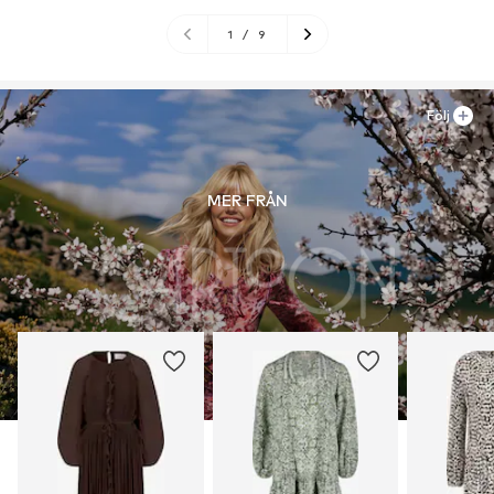
1
/
9
Följ
MER FRÅN