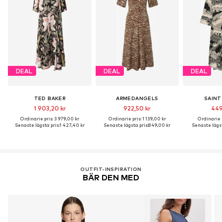
DEAL
DEAL
DEAL
TED BAKER
ARMEDANGELS
SAINT
1 903,20 kr
922,50 kr
449
Ordinarie pris: 3 979,00 kr
Ordinarie pris: 1 139,00 kr
Ordinarie p
Senaste lägsta pris:
1 427,40 kr
Senaste lägsta pris:
849,00 kr
Senaste lägst
OUTFIT-INSPIRATION
BÄR DEN MED