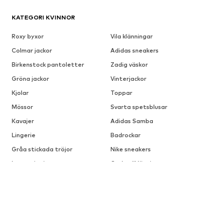
KATEGORI KVINNOR
Roxy byxor
Vila klänningar
Colmar jackor
Adidas sneakers
Birkenstock pantoletter
Zadig väskor
Gröna jackor
Vinterjackor
Kjolar
Toppar
Mössor
Svarta spetsblusar
Kavajer
Adidas Samba
Lingerie
Badrockar
Gråa stickada tröjor
Nike sneakers
Low waist jeans
Cocktailklänningar
VARUMÄRKEN FÖR KVINNOR
ALDO
VERO MODA