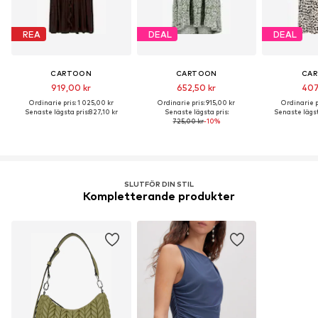
REA
DEAL
DEAL
CARTOON
CARTOON
CA
919,00 kr
652,50 kr
407
Ordinarie pris: 1 025,00 kr
Ordinarie pris: 915,00 kr
Ordinarie pr
Senaste lägsta pris:
827,10 kr
Senaste lägsta pris:
Senaste lägst
725,00 kr
-10%
SLUTFÖR DIN STIL
Kompletterande produkter