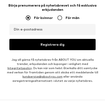
Börja prenumerera på nyhetsbrevet och få exklusiva
erbjudanden
För kvinnor
För män
Din e-postadress
Registrera dig
Jag vill gärna få nyhetsbrev från ABOUT YOU om aktuella
trender, erbjudanden och kuponger i enlighet med
Integritetspolicy
. Du kan när som helst återkalla ditt samtycke
med verkan för framtiden genom att skicka ett meddelande till
kundservice@aboutyou.com
eller använda
avregistreringsalternativet i slutet av varje nyhetsbrev.