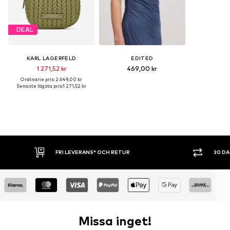
DEAL
KARL LAGERFELD
EDITED
1 271,52 kr
469,00 kr
Ordinarie pris: 2 649,00 kr
Senaste lägsta pris:
1 271,52 kr
 RETUR
30 DAGARS ÖPPET KÖP
Missa inget!