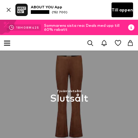
ABOUT YOU App
Till appen
(152 700)
Sommarens sista rea: Deals med upp till
18
H
08
M
42
S
60% rabatt
Tyvärr slutsåld
Slutsålt