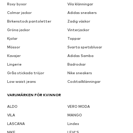
Roxy byxor
Vila klänningar
Colmar jackor
Adidas sneakers
Birkenstock pantoletter
Zadig väskor
Gröna jackor
Vinterjackor
Kjolar
Toppar
Mössor
Svarta spetsblusar
Kavajer
Adidas Samba
Lingerie
Badrockar
Gråa stickada tröjor
Nike sneakers
Low waist jeans
Cocktailklänningar
VARUMÄRKEN FÖR KVINNOR
ALDO
VERO MODA
VILA
MANGO
LASCANA
Lindex
NIKE
LEVI'S