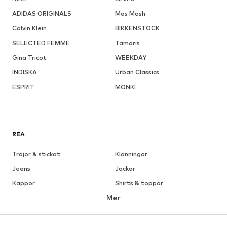
ADIDAS ORIGINALS
Mos Mosh
Calvin Klein
BIRKENSTOCK
SELECTED FEMME
Tamaris
Gina Tricot
WEEKDAY
INDISKA
Urban Classics
ESPRIT
MONKI
REA
Tröjor & stickat
Klänningar
Jeans
Jackor
Kappor
Shirts & toppar
Mer
Byxor
Underkläder
Kjolar
Blusar & tunikor