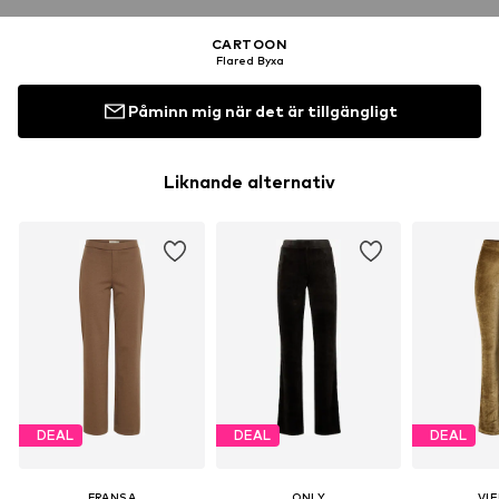
CARTOON
Flared Byxa
Påminn mig när det är tillgängligt
Liknande alternativ
DEAL
DEAL
DEAL
FRANSA
ONLY
VIE