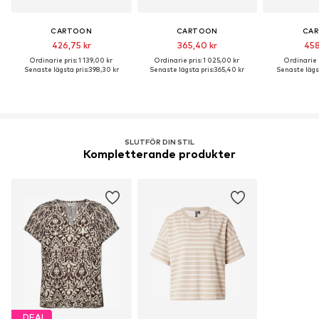
CARTOON
CARTOON
CA
426,75 kr
365,40 kr
458
Ordinarie pris: 1 139,00 kr
Ordinarie pris: 1 025,00 kr
Ordinarie p
Senaste lägsta pris:
398,30 kr
Senaste lägsta pris:
365,40 kr
Senaste lägst
SLUTFÖR DIN STIL
Kompletterande produkter
DEAL