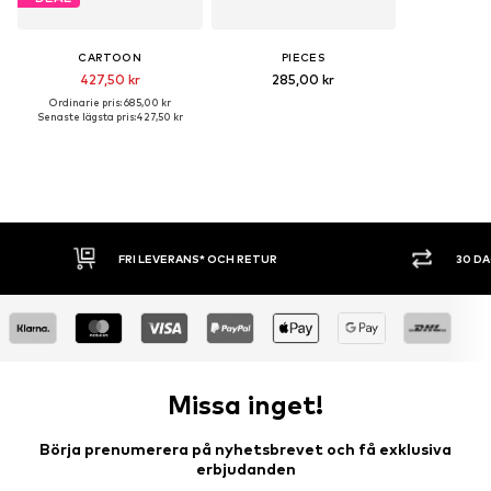
CARTOON
PIECES
427,50 kr
285,00 kr
Ordinarie pris: 685,00 kr
Senaste lägsta pris:
427,50 kr
FRI LEVERANS* OCH RETUR
30 D
Missa inget!
Börja prenumerera på nyhetsbrevet och få exklusiva
erbjudanden