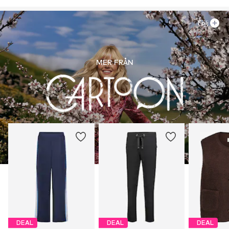
DE
customerservice-dachnl@bettybarclay.com
Följ
MER FRÅN
DEAL
DEAL
DEAL