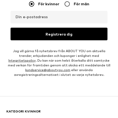
För kvinnor
För män
Din e-postadress
Registrera dig
Jag vill gärna få nyhetsbrev från ABOUT YOU om aktuella
trender, erbjudanden och kuponger i enlighet med
Integritetspolicy
. Du kan när som helst återkalla ditt samtycke
med verkan för framtiden genom att skicka ett meddelande till
kundservice@aboutyou.com
eller använda
avregistreringsalternativet i slutet av varje nyhetsbrev.
KATEGORI KVINNOR