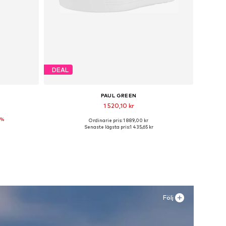
DEAL
PAUL GREEN
1 520,10 kr
0%
Ordinarie pris: 1 889,00 kr
r
Tillgängliga storlekar: 38, 43
Senaste lägsta pris:
1 435,65 kr
n
Lägg till i varukorgen
Följ