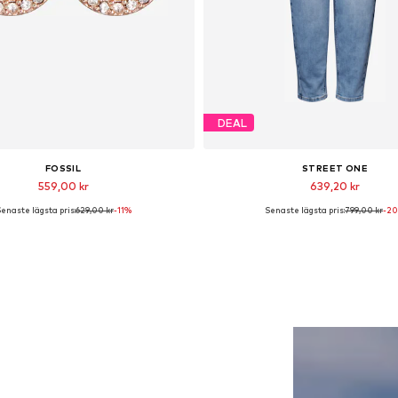
DEAL
FOSSIL
STREET ONE
559,00 kr
639,20 kr
enaste lägsta pris:
629,00 kr
-11%
Senaste lägsta pris:
799,00 kr
-2
llgängliga storlekar: One Size
Tillgänglig i många storleka
Lägg till i varukorgen
Lägg till i varukorge