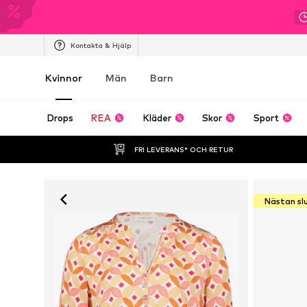
Kontakta & Hjälp
Kvinnor
Män
Barn
Drops
REA
Kläder
Skor
Sport
FRI LEVERANS* OCH RETUR
Nästan sl