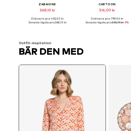
ZABAIONE
CARTOON
368,10 kr
316,00 kr
Ordinarie pris: 455,00 kr
Ordinarie pris: 799,00 kr
Tillgängliga storlekar: S, M, L, XL, XXL
Tillgängliga 
Senaste lägsta pris:
368,10 kr
Senaste lägsta pris:
335,75 kr
-5%
Lägg till i varukorgen
Lägg till i varukorgen
Outfit-inspiration
BÄR DEN MED