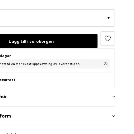
Lägg till i varukorgen
sdagar
ör att få en mer exakt uppskattning av leveranstiden.
eturrätt
ehör
sform
ing
ng ärm