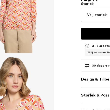
Storlek
Välj storlek
3 - 5 arbet
Välj en storlek f
30 dagars r
Design & Tillb
Viskos
Storlek & Pas
Tunikaurringn
Veck
Ärmlängd: Lå
Draperad