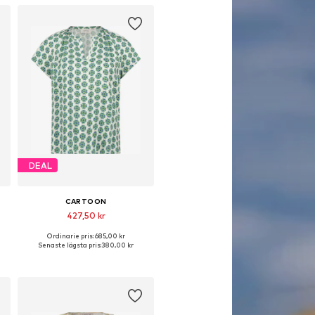
DEAL
CARTOON
427,50 kr
Ordinarie pris: 685,00 kr
 L
Tillgängliga storlekar: XS, S, M, L
Senaste lägsta pris:
380,00 kr
Lägg till i varukorgen