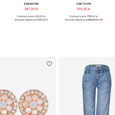
ZABAIONE
CARTOON
287,20 kr
296,25 kr
Ordinarie pris: 455,00 kr
Ordinarie pris: 799,00 kr
storlekar: XS, S, M, L, XL
Tillgängliga storlekar: S, M, L, XL
Tillgängliga storlekar: XS, S, M, L
Senaste lägsta pris:
269,25 kr
Senaste lägsta pris:
316,00 kr
-6%
Lägg till i varukorgen
Lägg till i varukorgen