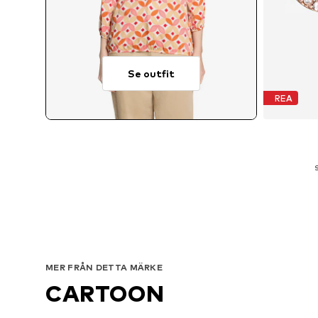
Se outfit
REA
S
Ti
MER FRÅN DETTA MÄRKE
CARTOON