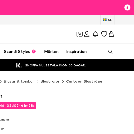
t
SE
Scandi Styles
Märken
Inspiration
SHOPPA NU. BETALA INOM 60 DAGAR.
Blusar & tunikor
Bluströjor
Cartoon Bluströjor
it
02
d
02
h
41
m
26
s
tid
02
d
02
h
41
m
26
s
tid
l. moms
l. moms
 kr
 kr