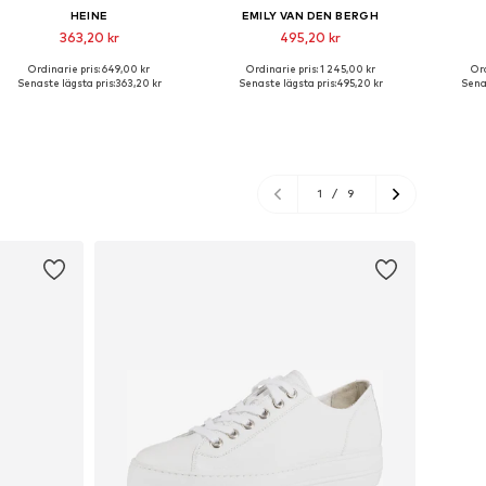
HEINE
EMILY VAN DEN BERGH
363,20 kr
495,20 kr
Ordinarie pris: 649,00 kr
Ordinarie pris: 1 245,00 kr
Ord
Tillgänglig i många storlekar
Tillgängliga storlekar: XS, S, M, L, XL, XXL
Tillgän
Senaste lägsta pris:
363,20 kr
Senaste lägsta pris:
495,20 kr
Senas
Lägg till i varukorgen
Lägg till i varukorgen
Lägg
1
/
9