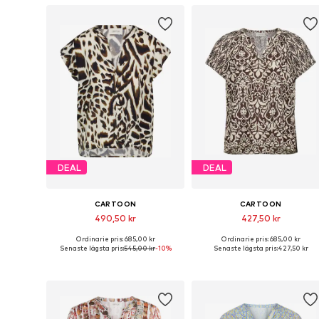
DEAL
DEAL
CARTOON
CARTOON
490,50 kr
427,50 kr
Ordinarie pris: 685,00 kr
Ordinarie pris: 685,00 kr
Tillgänglig i många storlekar
Tillgängliga storlekar: XS, S, M,
Senaste lägsta pris:
545,00 kr
-10%
Senaste lägsta pris:
427,50 kr
Lägg till i varukorgen
Lägg till i varukorgen