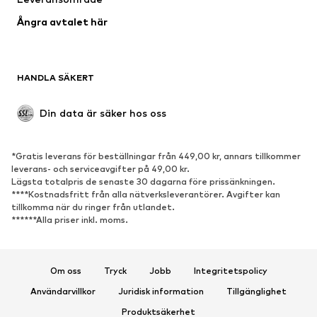
Ångra avtalet här
HANDLA SÄKERT
Din data är säker hos oss
*Gratis leverans för beställningar från 449,00 kr, annars tillkommer
leverans- och serviceavgifter på 49,00 kr.
Lägsta totalpris de senaste 30 dagarna före prissänkningen.
****Kostnadsfritt från alla nätverksleverantörer. Avgifter kan
tillkomma när du ringer från utlandet.
******Alla priser inkl. moms.
Om oss
Tryck
Jobb
Integritetspolicy
Användarvillkor
Juridisk information
Tillgänglighet
Produktsäkerhet