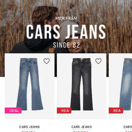
MER FRÅN
DEAL
REA
REA
CARS JEANS
CARS JEANS
CARS