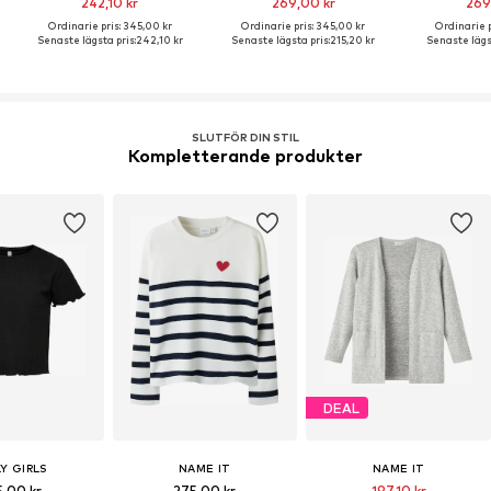
242,10 kr
269,00 kr
269
Ordinarie pris: 345,00 kr
Ordinarie pris: 345,00 kr
Ordinarie p
Senaste lägsta pris:
242,10 kr
Senaste lägsta pris:
215,20 kr
Senaste lägst
SLUTFÖR DIN STIL
Kompletterande produkter
DEAL
Y GIRLS
NAME IT
NAME IT
5,00 kr
275,00 kr
197,10 kr