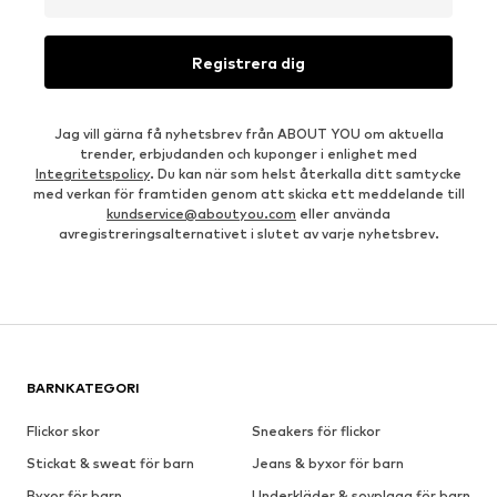
Registrera dig
Jag vill gärna få nyhetsbrev från ABOUT YOU om aktuella
trender, erbjudanden och kuponger i enlighet med
Integritetspolicy
. Du kan när som helst återkalla ditt samtycke
med verkan för framtiden genom att skicka ett meddelande till
kundservice@aboutyou.com
eller använda
avregistreringsalternativet i slutet av varje nyhetsbrev.
BARNKATEGORI
Flickor skor
Sneakers för flickor
Stickat & sweat för barn
Jeans & byxor för barn
Byxor för barn
Underkläder & sovplagg för barn