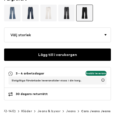
Välj storlek
Lägg till i varukorgen
3 - 4 arbetsdagar
Snabb leverans
Slutgiltiga förväntade leveranstider visas i din korg.
30 dagars returrätt
rl 92-140)
Kläder
Jeans & byxor
Jeans
Cars Jeans Jeans