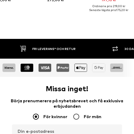
Ordinarie pris: 219,00 kr
Senaste lägsta pris:
175,20 kr
 LEVERANS* OCH RETUR
30 DAGARS ÖPPET KÖP
Missa inget!
Börja prenumerera på nyhetsbrevet och få exklusiva
erbjudanden
För kvinnor
För män
Din e-postadress