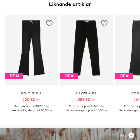
Liknande artiklar
DEAL
DEAL
DEAL
ONLY GIRLS
LEVI'S KIDS
COO
220,50 kr
283,50 kr
241
Ordinarie pris: 309,00 kr
Ordinarie pris: 455,00 kr
Ordinarie p
Senaste lägsta pris:
220,50 kr
Senaste lägsta pris:
283,50 kr
Senaste lägsta 
Följ