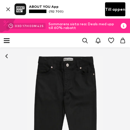
ABOUT YOU App
Till appen
(152 700)
Sommarens sista rea: Deals med upp
03
D
17
H
03
M
41
S
till 60% rabatt