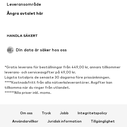
Leveransområde
Ångra avtalet här
HANDLA SÄKERT
Din data är säker hos oss
*Gratis leverans för beställningar från 449,00 kr, annars tillkommer
leverans- och serviceavgifter på 49,00 kr.
Lägsta totalpris de senaste 30 dagarna före prissänkningen.
****Kostnadsfritt från alla nätverksleverantörer. Avgifter kan
tillkomma när du ringer från utlandet.
******Alla priser inkl. moms.
Om oss
Tryck
Jobb
Integritetspolicy
Användarvillkor
Juridisk information
Tillgänglighet