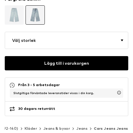
Välj storlek
Lägg till i varukorgen
Från 3 - 5 arbetsdagar
Slutgiltiga förväntade leveranstider visas i din korg.
30 dagars returrätt
rl 92-140)
Kläder
Jeans & byxor
Jeans
Cars Jeans Jeans