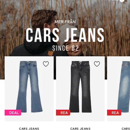
MER FRÅN
DEAL
REA
REA
CARS JEANS
CARS JEANS
CARS