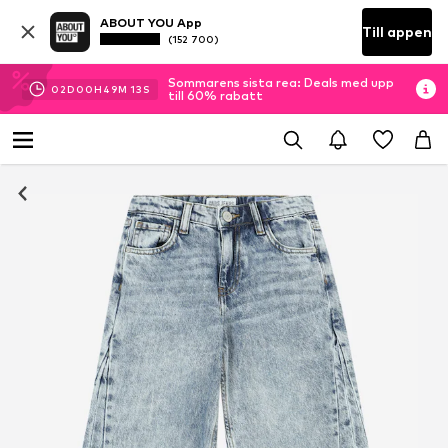
ABOUT YOU App
Till appen
(152 700)
Sommarens sista rea: Deals med upp
02
D
00
H
49
M
13
S
till 60% rabatt