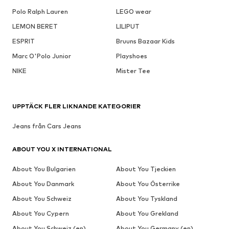
Polo Ralph Lauren
LEGO wear
LEMON BERET
LILIPUT
ESPRIT
Bruuns Bazaar Kids
Marc O'Polo Junior
Playshoes
NIKE
Mister Tee
UPPTÄCK FLER LIKNANDE KATEGORIER
Jeans från Cars Jeans
ABOUT YOU X INTERNATIONAL
About You Bulgarien
About You Tjeckien
About You Danmark
About You Österrike
About You Schweiz
About You Tyskland
About You Cypern
About You Grekland
About You Schweiz (en)
About You Germany (en)