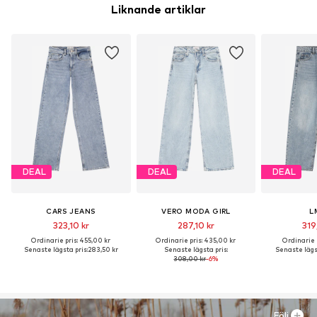
Liknande artiklar
DEAL
DEAL
DEAL
CARS JEANS
VERO MODA GIRL
L
323,10 kr
287,10 kr
319
Ordinarie pris: 455,00 kr
Ordinarie pris: 435,00 kr
Ordinarie p
Senaste lägsta pris:
283,50 kr
Senaste lägsta pris:
Senaste lägst
308,00 kr
-6%
Följ