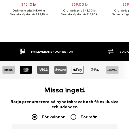
242,10 kr
269,00 kr
269
Ordinarie pris: 345,00 kr
Ordinarie pris: 345,00 kr
Ordinarie p
Senaste lägsta pris:
242,10 kr
Senaste lägsta pris:
215,20 kr
Senaste lägst
 LEVERANS* OCH RETUR
30 DAGARS ÖPPET KÖP
Missa inget!
Börja prenumerera på nyhetsbrevet och få exklusiva
erbjudanden
För kvinnor
För män