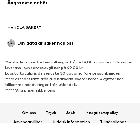
Ångra avtalet här
HANDLA SÄKERT
Din data är säker hos oss
*Gratis leverans för beställningar från 449,00 kr, annars tillkommer
leverans- och serviceavgifter på 49,00 kr.
Lägsta totalpris de senaste 30 dagarna före prissänkningen.
****Kostnadsfritt från alla nätverksleverantörer. Avgifter kan
tillkomma när du ringer från utlandet.
******Alla priser inkl. moms.
Om oss
Tryck
Jobb
Integritetspolicy
Användarvillkor
Juridisk information
Tillgänglighet
Produktsäkerhet
© 2026 ABOUT YOU SE & Co. KG