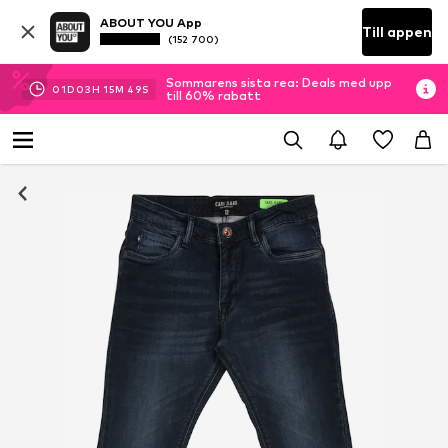
ABOUT YOU App
Till appen
(152 700)
Sommarens sista rea: Deals med upp
01
D
03
H
15
M
49
S
till 60% rabatt