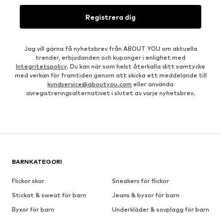
Registrera dig
Jag vill gärna få nyhetsbrev från ABOUT YOU om aktuella
trender, erbjudanden och kuponger i enlighet med
Integritetspolicy
. Du kan när som helst återkalla ditt samtycke
med verkan för framtiden genom att skicka ett meddelande till
kundservice@aboutyou.com
eller använda
avregistreringsalternativet i slutet av varje nyhetsbrev.
BARNKATEGORI
Flickor skor
Sneakers för flickor
Stickat & sweat för barn
Jeans & byxor för barn
Byxor för barn
Underkläder & sovplagg för barn