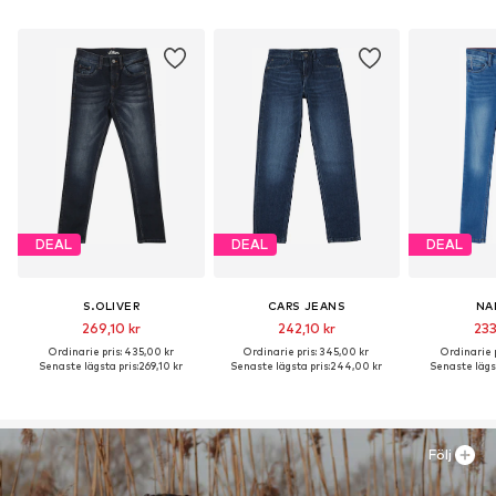
DEAL
DEAL
DEAL
S.OLIVER
CARS JEANS
NA
269,10 kr
242,10 kr
233
Ordinarie pris: 435,00 kr
Ordinarie pris: 345,00 kr
Ordinarie p
Senaste lägsta pris:
269,10 kr
Senaste lägsta pris:
244,00 kr
Senaste lägst
Följ