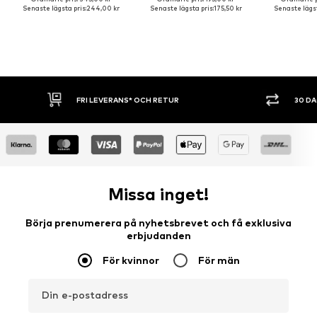
Senaste lägsta pris:
244,00 kr
Senaste lägsta pris:
175,50 kr
Senaste lägst
FRI LEVERANS* OCH RETUR
30 DAGARS ÖP
Missa inget!
Börja prenumerera på nyhetsbrevet och få exklusiva
erbjudanden
För kvinnor
För män
Din e-postadress