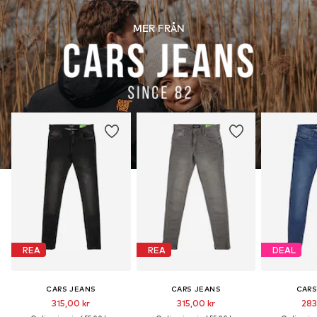
MER FRÅN
REA
REA
DEAL
CARS JEANS
CARS JEANS
CARS
315,00 kr
315,00 kr
283