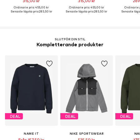
315,00 kr
315,00 kr
269
Ordinarie pris: 455,00 kr
Ordinarie pris: 455,00 kr
Ordinarie p
Senaste lägsta pris:
283,50 kr
Senaste lägsta pris:
283,50 kr
Senaste lägst
SLUTFÖR DIN STIL
Kompletterande produkter
DEAL
DEAL
DEAL
NAME IT
NIKE SPORTSWEAR
NA
Från 157,50 kr
535,50 kr
175