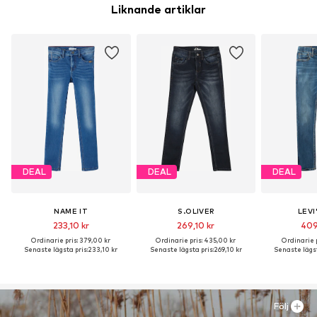
Liknande artiklar
DEAL
DEAL
DEAL
NAME IT
S.OLIVER
LEVI
233,10 kr
269,10 kr
409
Ordinarie pris: 379,00 kr
Ordinarie pris: 435,00 kr
Ordinarie p
Senaste lägsta pris:
233,10 kr
Senaste lägsta pris:
269,10 kr
Senaste lägst
Följ