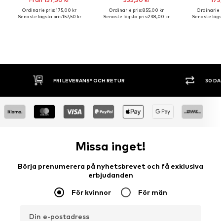
Ordinarie pris: 175,00 kr
Ordinarie pris: 855,00 kr
Ordinarie p
Senaste lägsta pris:
157,50 kr
Senaste lägsta pris:
238,00 kr
Senaste lägst
* OCH RETUR
30 DAGARS ÖPPET KÖP
Missa inget!
Börja prenumerera på nyhetsbrevet och få exklusiva
erbjudanden
För kvinnor
För män
Din e-postadress