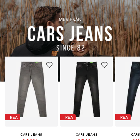
MER FRÅN
REA
REA
REA
CARS JEANS
CARS JEANS
CARS