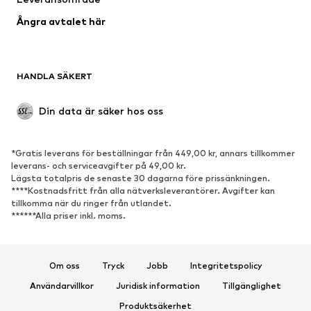
Ångra avtalet här
HANDLA SÄKERT
Din data är säker hos oss
*Gratis leverans för beställningar från 449,00 kr, annars tillkommer
leverans- och serviceavgifter på 49,00 kr.
Lägsta totalpris de senaste 30 dagarna före prissänkningen.
****Kostnadsfritt från alla nätverksleverantörer. Avgifter kan
tillkomma när du ringer från utlandet.
******Alla priser inkl. moms.
Om oss
Tryck
Jobb
Integritetspolicy
Användarvillkor
Juridisk information
Tillgänglighet
Produktsäkerhet