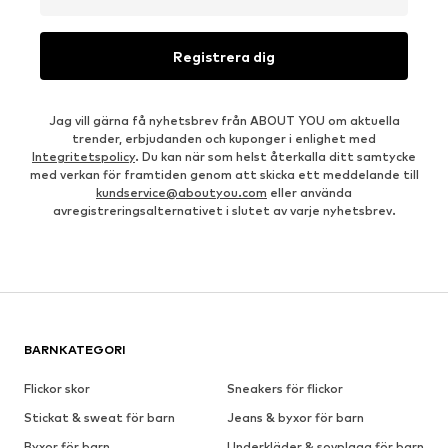
Registrera dig
Jag vill gärna få nyhetsbrev från ABOUT YOU om aktuella
trender, erbjudanden och kuponger i enlighet med
Integritetspolicy
. Du kan när som helst återkalla ditt samtycke
med verkan för framtiden genom att skicka ett meddelande till
kundservice@aboutyou.com
eller använda
avregistreringsalternativet i slutet av varje nyhetsbrev.
BARNKATEGORI
Flickor skor
Sneakers för flickor
Stickat & sweat för barn
Jeans & byxor för barn
Byxor för barn
Underkläder & sovplagg för barn