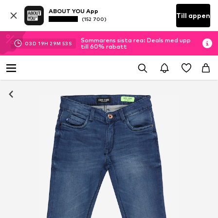
ABOUT YOU App
Till appen
(152 700)
Sommarens sista rea: Deals med upp
03
D
19
H
29
M
52
S
till 60% rabatt