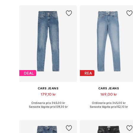
DEAL
REA
CARS JEANS
CARS JEANS
179,10 kr
169,00 kr
Ordinarie pris: 345,00 kr
Ordinarie pris: 345,00 kr
Tillgänglig i många storlekar
Tillgänglig i många storlekar
Senaste lägsta pris:
139,30 kr
Senaste lägsta pris:
152,10 kr
Lägg till i varukorgen
Lägg till i varukorgen