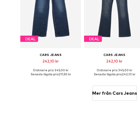
DEAL
DEAL
CARS JEANS
CARS JEANS
242,10 kr
242,10 kr
Ordinarie pris: 345,00 kr
Ordinarie pris: 345,00 kr
Tillgänglig i många storlekar
Tillgänglig i många storlekar
Senaste lägsta pris:
211,50 kr
Senaste lägsta pris:
242,10 kr
Lägg till i varukorgen
Lägg till i varukorgen
Mer från Cars Jeans