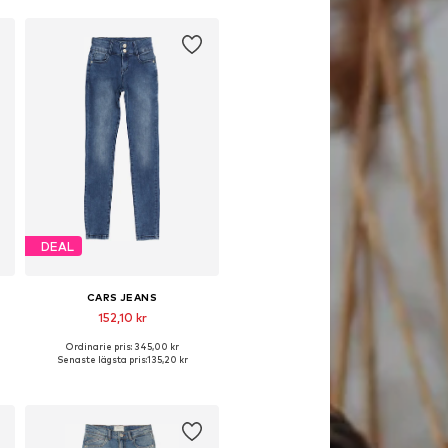
DEAL
CARS JEANS
152,10 kr
Ordinarie pris: 345,00 kr
Tillgänglig i många storlekar
Senaste lägsta pris:
135,20 kr
Lägg till i varukorgen