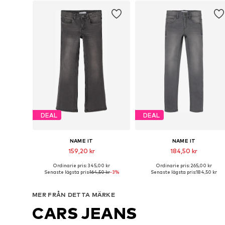
DEAL
DEAL
NAME IT
NAME IT
159,20 kr
184,50 kr
Ordinarie pris: 345,00 kr
Ordinarie pris: 265,00 kr
Tillgänglig i många storlekar
Tillgänglig i många storlekar
Senaste lägsta pris:
164,50 kr
-3%
Senaste lägsta pris:
184,50 kr
Lägg till i varukorgen
Lägg till i varukorgen
MER FRÅN DETTA MÄRKE
CARS JEANS