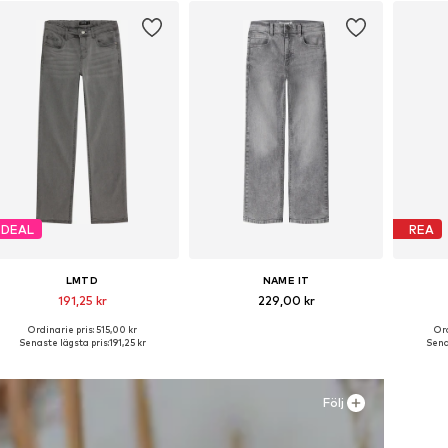
DEAL
REA
LMTD
NAME IT
191,25 kr
229,00 kr
Ordinarie pris: 515,00 kr
Ord
Tillgänglig i många storlekar
Tillgänglig i många storlekar
Tillgä
Senaste lägsta pris:
191,25 kr
Senas
Lägg till i varukorgen
Lägg till i varukorgen
Lägg
Följ