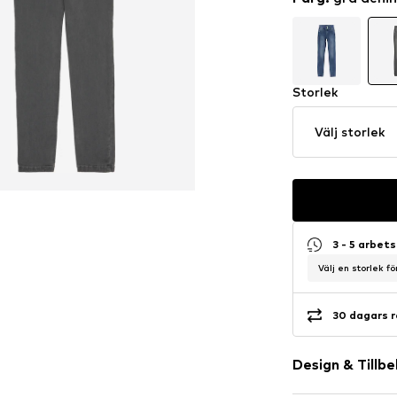
Storlek
Välj storlek
3 - 5 arbet
Välj en storlek f
30 dagars r
Design & Tillb