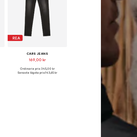
REA
CARS JEANS
169,00 kr
Ordinarie pris: 345,00 kr
Tillgänglig i många storlekar
Senaste lägsta pris:
143,65 kr
Lägg till i varukorgen