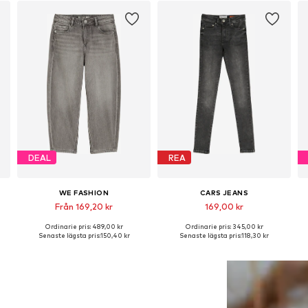
DEAL
REA
WE FASHION
CARS JEANS
Från 169,20 kr
169,00 kr
Ordinarie pris: 489,00 kr
Ordinarie pris: 345,00 kr
Tillgänglig i många storlekar
Tillgänglig i många storlekar
Senaste lägsta pris:
150,40 kr
Senaste lägsta pris:
118,30 kr
Lägg till i varukorgen
Lägg till i varukorgen