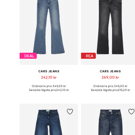
DEAL
REA
CARS JEANS
CARS JEANS
242,10 kr
269,00 kr
Ordinarie pris: 345,00 kr
Ordinarie pris: 345,00 kr
Tillgänglig i många storlekar
Tillgänglig i många storlekar
Senaste lägsta pris:
242,10 kr
Senaste lägsta pris:
215,20 kr
Lägg till i varukorgen
Lägg till i varukorgen