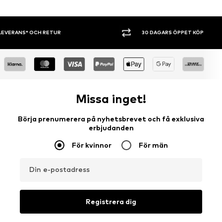
30 DAGARS ÖPPET KÖP
SHOPPA NU. 
Missa inget!
Börja prenumerera på nyhetsbrevet och få exklusiva
erbjudanden
För kvinnor
För män
Din e-postadress
Registrera dig