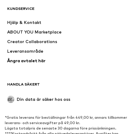
KUNDSERVICE
Nytt
Populärt
Klänningar
Jeans
Hjälp & Kontakt
Shirts & toppar
Byxor
ABOUT YOU Marketplace
Jackor
Tröjor & stickat
Creator Collaborations
Underkläder
Blusar & tunikor
Leveransområde
Kappor
Kjolar
Ångra avtalet här
Badkläder
Sweat
Kavajer
Jumpsuits & overaller
Stora storlekar
Mammakläder
HANDLA SÄKERT
Tillfällen
Exklusiv
Upcycling
Din data är säker hos oss
SKOR
*Gratis leverans för beställningar från 449,00 kr, annars tillkommer
Nytt
Populärt
leverans- och serviceavgifter på 49,00 kr.
Lägsta totalpris de senaste 30 dagarna före prissänkningen.
Sneakers
Stövletter
****Kostnadsfritt från alla nätverksleverantörer. Avgifter kan