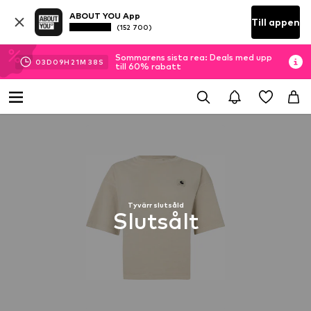
ABOUT YOU App
Till appen
(152 700)
Sommarens sista rea: Deals med upp
03
D
09
H
21
M
37
S
till 60% rabatt
Tyvärr slutsåld
Slutsålt