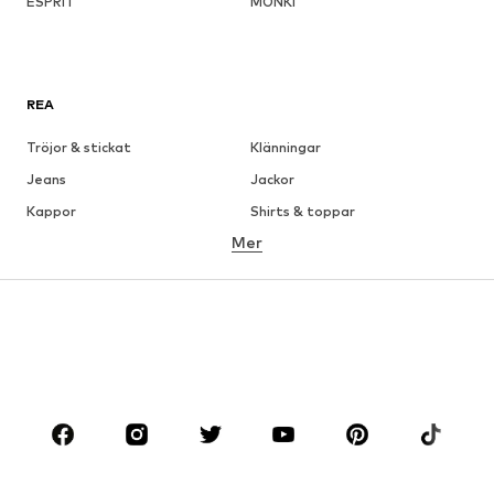
ESPRIT
MONKI
REA
Tröjor & stickat
Klänningar
Jeans
Jackor
Kappor
Shirts & toppar
Mer
Byxor
Underkläder
Kjolar
Blusar & tunikor
Sweat
Kavajer
Badkläder
Jumpsuits & overaller
Stora storlekar
Skor
Sport
Accessoarer
Premium
KLÄDER