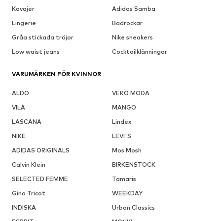
Kavajer
Adidas Samba
Lingerie
Badrockar
Gråa stickada tröjor
Nike sneakers
Low waist jeans
Cocktailklänningar
VARUMÄRKEN FÖR KVINNOR
ALDO
VERO MODA
VILA
MANGO
LASCANA
Lindex
NIKE
LEVI'S
ADIDAS ORIGINALS
Mos Mosh
Calvin Klein
BIRKENSTOCK
SELECTED FEMME
Tamaris
Gina Tricot
WEEKDAY
INDISKA
Urban Classics