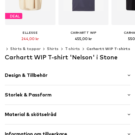
DEAL
ELLESSE
CARHARTT WIP
CARHA
244,00 kr
455,00 kr
550
Ordinarie pris: 345,00 kr
er
Shirts & toppar
Shirts
T-shirts
Carhartt WIP T-shirts
Senaste lägsta pris:
259,25 kr
Tillgängliga storlekar: XS, S, M, L
Carhartt WIP T-shirt 'Nelson' i Stone
Lägg till i varukorgen
Lägg till 
Tillgängliga storlekar: S, M, L
Lägg till i varukorgen
Design & Tillbehör
Neutrala färger
Storlek & Passform
Jersey
Rundringning
Ärmlängd: Halvlång ärm
Vadderad fåll/kant
Material & skötselråd
Längd: Normal längd
Ribbstickad krage
Passform: Lös passform
Rak fåll
Material: 100% Bomull
Information om tillverkare
Sänkt axelsöm
Storlekstabell