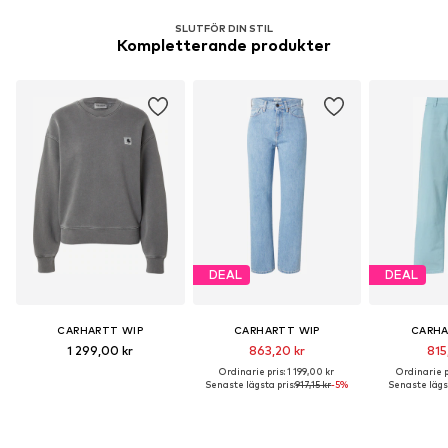
SLUTFÖR DIN STIL
Kompletterande produkter
DEAL
DEAL
CARHARTT WIP
CARHARTT WIP
CARHA
1 299,00 kr
863,20 kr
815
Ordinarie pris: 1 199,00 kr
Ordinarie pr
Senaste lägsta pris:
917,15 kr
-5%
Senaste lägst