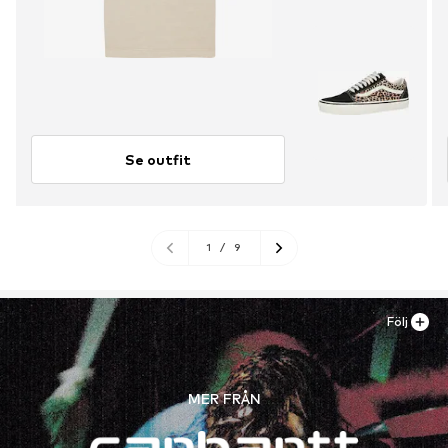
Se outfit
1
/
9
Följ
MER FRÅN