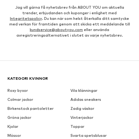
Jag vill gärna få nyhetsbrev från ABOUT YOU om aktuella
trender, erbjudanden och kuponger i enlighet med
Integritetspolicy
. Du kan när som helst återkalla ditt samtycke
med verkan för framtiden genom att skicka ett meddelande till
kundservice@aboutyou.com
eller använda
avregistreringsalternativet i slutet av varje nyhetsbrev.
KATEGORI KVINNOR
Roxy byxor
Vila klänningar
Colmar jackor
Adidas sneakers
Birkenstock pantoletter
Zadig väskor
Gröna jackor
Vinterjackor
Kjolar
Toppar
Mössor
Svarta spetsblusar