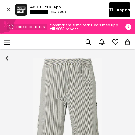
ABOUT YOU App
Till appen
(152 700)
Sommarens sista rea: Deals med upp
03
D
20
H
38
M
17
S
till 60% rabatt