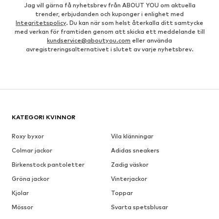
Jag vill gärna få nyhetsbrev från ABOUT YOU om aktuella
trender, erbjudanden och kuponger i enlighet med
Integritetspolicy
. Du kan när som helst återkalla ditt samtycke
med verkan för framtiden genom att skicka ett meddelande till
kundservice@aboutyou.com
eller använda
avregistreringsalternativet i slutet av varje nyhetsbrev.
KATEGORI KVINNOR
Roxy byxor
Vila klänningar
Colmar jackor
Adidas sneakers
Birkenstock pantoletter
Zadig väskor
Gröna jackor
Vinterjackor
Kjolar
Toppar
Mössor
Svarta spetsblusar