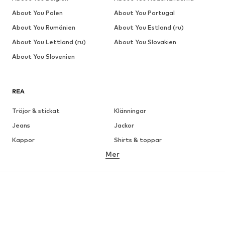
About You Polen
About You Portugal
About You Rumänien
About You Estland (ru)
About You Lettland (ru)
About You Slovakien
About You Slovenien
REA
Tröjor & stickat
Klänningar
Jeans
Jackor
Kappor
Shirts & toppar
Mer
Byxor
Underkläder
Kjolar
Blusar & tunikor
Sweat
Kavajer
Badkläder
Jumpsuits & overaller
Stora storlekar
Skor