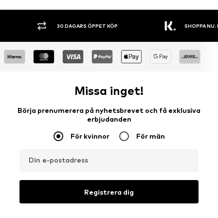
30 DAGARS ÖPPET KÖP
SHOPPA NU. 
Missa inget!
Börja prenumerera på nyhetsbrevet och få exklusiva
erbjudanden
För kvinnor
För män
Din e-postadress
Registrera dig