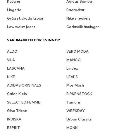
Kavajer
Adidas Samba
Lingerie
Badrockar
Gråa stickada tröjor
Nike sneakers
Low waist jeans
Cocktailklänningar
VARUMÄRKEN FÖR KVINNOR
ALDO
VERO MODA
VILA
MANGO
LASCANA
Lindex
NIKE
LEVI'S
ADIDAS ORIGINALS
Mos Mosh
Calvin Klein
BIRKENSTOCK
SELECTED FEMME
Tamaris
Gina Tricot
WEEKDAY
INDISKA
Urban Classics
ESPRIT
MONKI