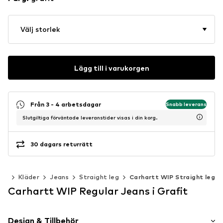
Välj storlek
Lägg till i varukorgen
Från 3 - 4 arbetsdagar
Snabb leverans
Slutgiltiga förväntade leveranstider visas i din korg.
30 dagars returrätt
nor
Kläder
Jeans
Straight leg
Carhartt WIP Straight leg
Carhartt WIP Regular Jeans i Grafit
Design & Tillbehör