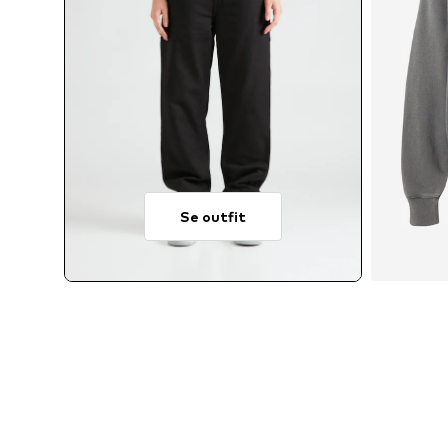
Se outfit
T