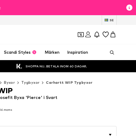
t
SE
Scandi Styles
Märken
Inspiration
SHOPPA NU. BETALA INOM 60 DAGAR.
Byxor
Tygbyxor
Carhartt WIP Tygbyxor
 WIP
sefit Byxa 'Pierce' i Svart
nkl. moms
nkl. moms