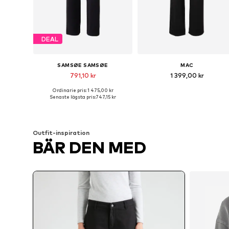
DEAL
SAMSØE SAMSØE
MAC
791,10 kr
1 399,00 kr
Ordinarie pris: 1 475,00 kr
Tillgängliga storlekar: 34, 36, 38
Tillgänglig i många storlekar
Senaste lägsta pris:
747,15 kr
Lägg till i varukorgen
Lägg till i varukorgen
Outfit-inspiration
BÄR DEN MED