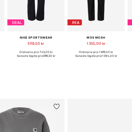
DEAL
REA
NIKE SPORTSWEAR
MOS MOSH
598,50 kr
1 355,00 kr
Ordinarie pris: 745,00 kr
Ordinarie pris: 1 699,00 kr
Tillgängliga storlekar: 34, 36, 38, 40, 42
Tillgängliga storlekar: 38 x regular, 42 x regular, 44 x regular
Senaste lägsta pris:
598,50 kr
Senaste lägsta pris:
1 084,00 kr
Lägg till i varukorgen
Lägg till i varukorgen