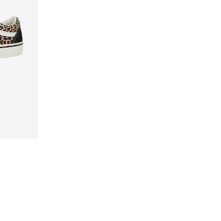
38, 39, 40
n