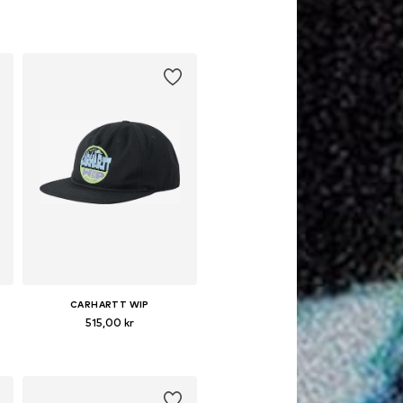
Tillgängliga storlekar: One Size
Lägg till i varukorgen
CARHARTT WIP
515,00 kr
e
Tillgängliga storlekar: 55-60
Lägg till i varukorgen