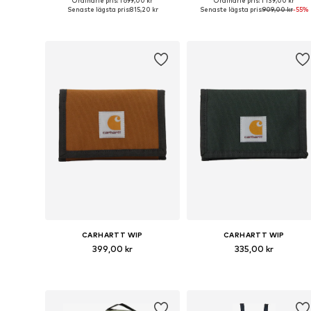
Ordinarie pris: 1 699,00 kr
Ordinarie pris: 1 139,00 kr
Tillgängliga storlekar: 34, 36, 38, 40
Tillgängliga storlekar: 32
Senaste lägsta pris:
815,20 kr
Senaste lägsta pris:
909,00 kr
-55%
Lägg till i varukorgen
Lägg till i varukorgen
CARHARTT WIP
CARHARTT WIP
399,00 kr
335,00 kr
Tillgängliga storlekar: One Size
Tillgängliga storlekar: One Siz
Lägg till i varukorgen
Lägg till i varukorgen