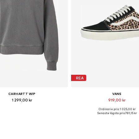
REA
CARHARTT WIP
VANS
1 299,00 kr
919,00 kr
Ordinarie pris: 1 025,00 kr
illgängliga storlekar: XS, S, M
Tillgängliga storlekar: 36, 36,5, 37, 
Senaste lägsta pris:
781,15 kr
Lägg till i varukorgen
Lägg till i varukorge