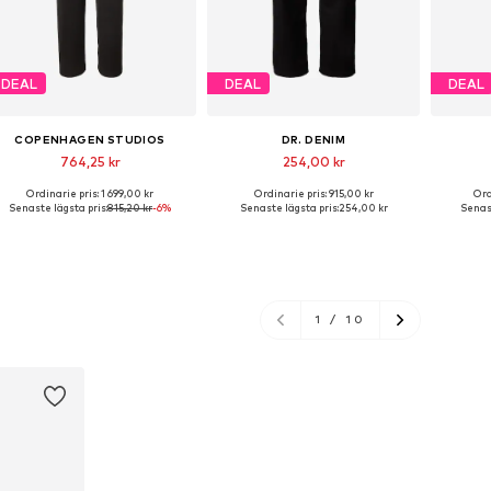
DEAL
DEAL
DEAL
COPENHAGEN STUDIOS
DR. DENIM
764,25 kr
254,00 kr
Ordinarie pris: 1 699,00 kr
Ordinarie pris: 915,00 kr
Ord
Tillgängliga storlekar: 34, 36, 38
Tillgängliga storlekar: 34 x 30, 34 x 32, 40 x 30, 40 x 32, 42 x 32
Senaste lägsta pris:
815,20 kr
-6%
Senaste lägsta pris:
254,00 kr
Senast
Lägg till i varukorgen
Lägg till i varukorgen
Lägg
1
/
10