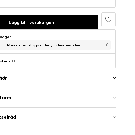
Lägg till i varukorgen
sdagar
ör att få en mer exakt uppskattning av leveranstiden.
eturrätt
ehör
er
sform
l/kant
maxi
tselråd
osefit
d waist
m lång och bär storlek 36 (Storlek (EU))
Bomull