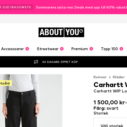
Sommarens sista rea: Deals med upp till 60% rabat
02
D
18
H
00
M
55
S
ABOUT
YOU
Accessoarer
Streetwear
Premium
Topp 100
30 DAGARS ÖPPET KÖP
Kvinnor
Kläder
Carhartt
utsåld
Carhartt WIP Loo
1 500,00 kr
i
1 500,00 kr
i
Färg
:
svart
Storlek
Välj storlek