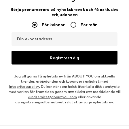
Börja prenumerera på nyhetsbrevet och få exklusiva
erbjudanden
För kvinnor
För män
Din e-postadress
Registrera dig
Jag vill gärna få nyhetsbrev från ABOUT YOU om aktuella
trender, erbjudanden och kuponger i enlighet med
Integritetspolicy
. Du kan när som helst återkalla ditt samtycke
med verkan för framtiden genom att skicka ett meddelande till
kundservice@aboutyou.com
eller använda
avregistreringsalternativet i slutet av varje nyhetsbrev.