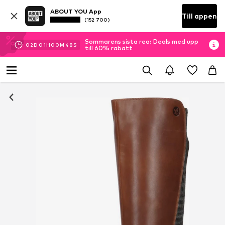
ABOUT YOU App
Till appen
(152 700)
Sommarens sista rea: Deals med upp
02
D
01
H
00
M
47
S
till 60% rabatt