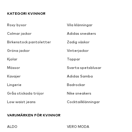
KATEGORI KVINNOR
Roxy byxor
Vila klänningar
Colmar jackor
Adidas sneakers
Birkenstock pantoletter
Zadig väskor
Gröna jackor
Vinterjackor
Kjolar
Toppar
Mössor
Svarta spetsblusar
Kavajer
Adidas Samba
Lingerie
Badrockar
Gråa stickada tröjor
Nike sneakers
Low waist jeans
Cocktailklänningar
VARUMÄRKEN FÖR KVINNOR
ALDO
VERO MODA