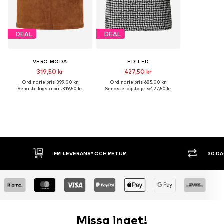
DEAL
DEAL
VERO MODA
EDITED
319,50 kr
427,50 kr
Ordinarie pris: 399,00 kr
Ordinarie pris: 685,00 kr
Senaste lägsta pris:
319,50 kr
Senaste lägsta pris:
427,50 kr
30 DAGARS ÖPPET KÖP
SHOPPA NU. 
Missa inget!