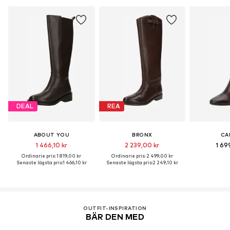
DEAL
REA
ABOUT YOU
BRONX
CA
1 466,10 kr
2 239,00 kr
1 69
Ordinarie pris: 1 819,00 kr
Ordinarie pris: 2 499,00 kr
Senaste lägsta pris:
1 466,10 kr
Senaste lägsta pris:
2 249,10 kr
OUTFIT-INSPIRATION
BÄR DEN MED