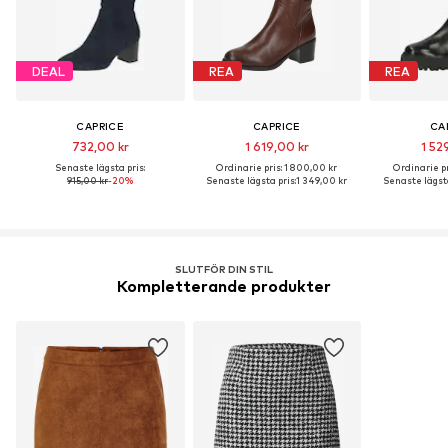
DEAL
REA
REA
CAPRICE
CAPRICE
CA
732,00 kr
1 619,00 kr
1 52
Senaste lägsta pris:
Ordinarie pris: 1 800,00 kr
Ordinarie pr
915,00 kr
-20%
Senaste lägsta pris:
1 349,00 kr
Senaste lägsta
SLUTFÖR DIN STIL
Kompletterande produkter