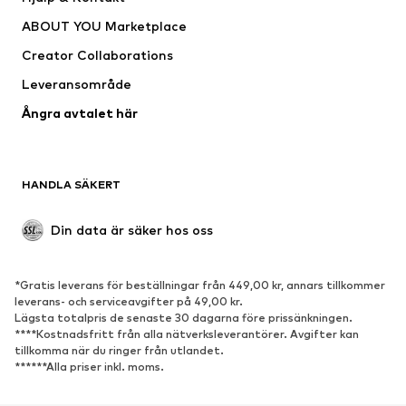
Shirts & toppar
Byxor
ABOUT YOU Marketplace
Jackor
Tröjor & stickat
Creator Collaborations
Underkläder
Blusar & tunikor
Leveransområde
Kappor
Kjolar
Ångra avtalet här
Badkläder
Sweat
Kavajer
Jumpsuits & overaller
Stora storlekar
Mammakläder
HANDLA SÄKERT
Tillfällen
Exklusiv
Upcycling
Din data är säker hos oss
SKOR
*Gratis leverans för beställningar från 449,00 kr, annars tillkommer
Nytt
Populärt
leverans- och serviceavgifter på 49,00 kr.
Lägsta totalpris de senaste 30 dagarna före prissänkningen.
Sneakers
Stövletter
****Kostnadsfritt från alla nätverksleverantörer. Avgifter kan
Pumps & högklackade skor
Stövlar
tillkomma när du ringer från utlandet.
******Alla priser inkl. moms.
Sandaler
Lågskor
Sportskor
Ballerinaskor