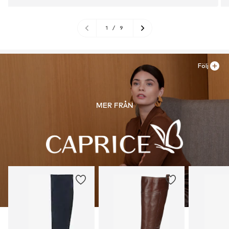
1
/
9
Följ
MER FRÅN