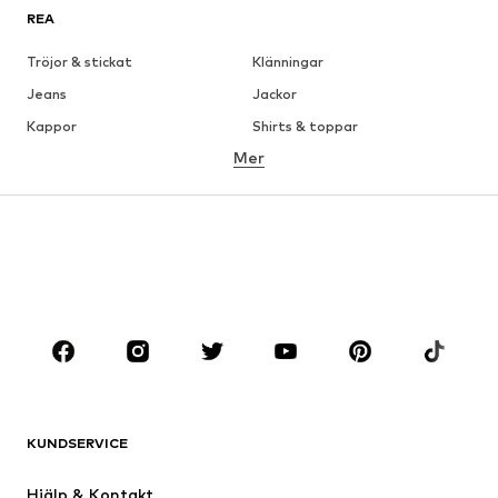
REA
Tröjor & stickat
Klänningar
Jeans
Jackor
Kappor
Shirts & toppar
Mer
Byxor
Underkläder
Kjolar
Blusar & tunikor
Sweat
Kavajer
Badkläder
Jumpsuits & overaller
Stora storlekar
Skor
Sport
Accessoarer
Premium
KLÄDER
KUNDSERVICE
Nytt
Populärt
Klänningar
Jeans
Hjälp & Kontakt