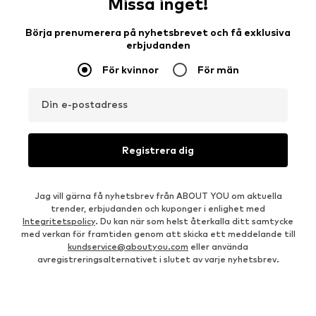
Missa inget!
Börja prenumerera på nyhetsbrevet och få exklusiva
erbjudanden
För kvinnor
För män
Din e-postadress
Registrera dig
Jag vill gärna få nyhetsbrev från ABOUT YOU om aktuella
trender, erbjudanden och kuponger i enlighet med
Integritetspolicy
. Du kan när som helst återkalla ditt samtycke
med verkan för framtiden genom att skicka ett meddelande till
kundservice@aboutyou.com
eller använda
avregistreringsalternativet i slutet av varje nyhetsbrev.