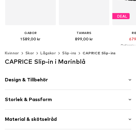
DEAL
GABOR
TAMARIS
RI
1 589,00 kr
899,00 kr
679
Ordinarie p
+
3
Senaste lägst
Tillgänglig i många storlekar
Tillgängliga storlekar: 36, 37, 38, 39, 40, 41
Kvinnor
Skor
Lågskor
Slip-ins
CAPRICE Slip-ins
Lägg till i varukorgen
Lägg till i varukorgen
CAPRICE Slip-in i Marinblå
Lägg till 
Design & Tillbehör
Neutrala färger
Storlek & Passform
Rund tå
Profilsula
Klackhöjd: Låg klack (0-3 cm)
Materialmix
Material & skötselråd
Joggingmodell
Storlekstabell
Ton-i ton-sömmar