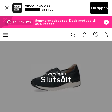
ABOUT YOU App
Till appen
(152 700)
Sommarens sista rea: Deals med upp till
20
H
16
M
17
S
60% rabatt
Tyvärr slutsåld
Slutsålt