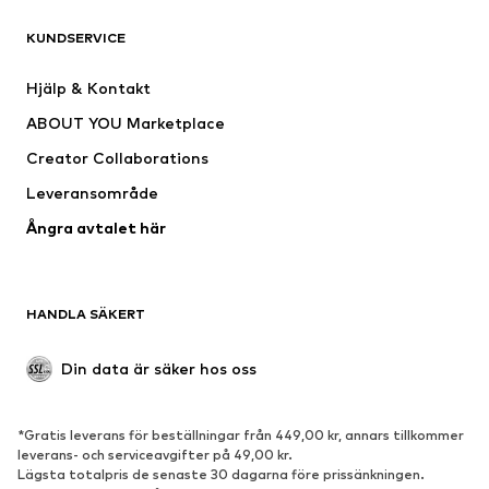
KUNDSERVICE
Nytt
Populärt
Klänningar
Jeans
Hjälp & Kontakt
Shirts & toppar
Byxor
ABOUT YOU Marketplace
Jackor
Tröjor & stickat
Creator Collaborations
Underkläder
Blusar & tunikor
Leveransområde
Kappor
Kjolar
Ångra avtalet här
Badkläder
Sweat
Kavajer
Jumpsuits & overaller
Stora storlekar
Mammakläder
HANDLA SÄKERT
Tillfällen
Exklusiv
Upcycling
Din data är säker hos oss
SKOR
*Gratis leverans för beställningar från 449,00 kr, annars tillkommer
Nytt
Populärt
leverans- och serviceavgifter på 49,00 kr.
Lägsta totalpris de senaste 30 dagarna före prissänkningen.
Sneakers
Stövletter