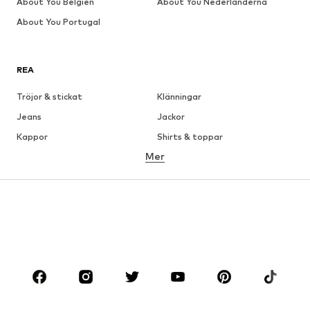
About You Belgien
About You Nederländerna
About You Portugal
REA
Tröjor & stickat
Klänningar
Jeans
Jackor
Kappor
Shirts & toppar
Mer
Byxor
Underkläder
Kjolar
Blusar & tunikor
Sweat
Kavajer
Badkläder
Jumpsuits & overaller
Stora storlekar
Skor
Sport
Accessoarer
Premium
KLÄDER