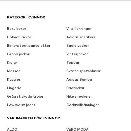
KATEGORI KVINNOR
Roxy byxor
Vila klänningar
Colmar jackor
Adidas sneakers
Birkenstock pantoletter
Zadig väskor
Gröna jackor
Vinterjackor
Kjolar
Toppar
Mössor
Svarta spetsblusar
Kavajer
Adidas Samba
Lingerie
Badrockar
Gråa stickada tröjor
Nike sneakers
Low waist jeans
Cocktailklänningar
VARUMÄRKEN FÖR KVINNOR
ALDO
VERO MODA