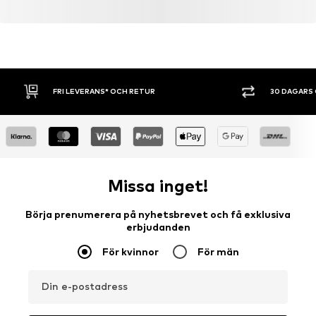
30 DAGARS ÖPPET KÖP
SHOPPA NU. 
Missa inget!
Börja prenumerera på nyhetsbrevet och få exklusiva
erbjudanden
För kvinnor
För män
Din e-postadress