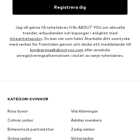
Registrera dig
Jag vill gärna få nyhetsbrev från ABOUT YOU om aktuella
trender, erbjudanden och kuponger i enlighet med
Integritetspolicy
. Du kan när som helst återkalla ditt samtycke
med verkan för framtiden genom att skicka ett meddelande till
kundservice@aboutyou.com
eller använda
avregistreringsalternativet i slutet av varje nyhetsbrev.
KATEGORI KVINNOR
Roxy byxor
Vila klänningar
Colmar jackor
Adidas sneakers
Birkenstock pantoletter
Zadig väskor
Gröna jackor
Vinterjackor