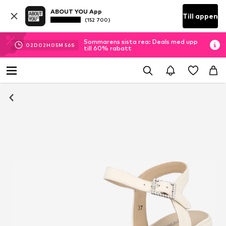
ABOUT YOU App
Till appen
(152 700)
Sommarens sista rea: Deals med upp
02
D
02
H
05
M
55
S
till 60% rabatt