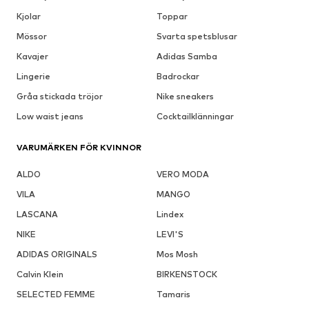
Kjolar
Toppar
Mössor
Svarta spetsblusar
Kavajer
Adidas Samba
Lingerie
Badrockar
Gråa stickada tröjor
Nike sneakers
Low waist jeans
Cocktailklänningar
VARUMÄRKEN FÖR KVINNOR
ALDO
VERO MODA
VILA
MANGO
LASCANA
Lindex
NIKE
LEVI'S
ADIDAS ORIGINALS
Mos Mosh
Calvin Klein
BIRKENSTOCK
SELECTED FEMME
Tamaris