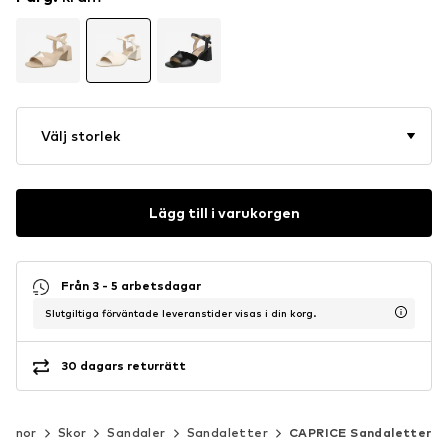
Välj storlek
Lägg till i varukorgen
Från 3 - 5 arbetsdagar
Slutgiltiga förväntade leveranstider visas i din korg.
30 dagars returrätt
vinnor
Skor
Sandaler
Sandaletter
CAPRICE Sandaletter