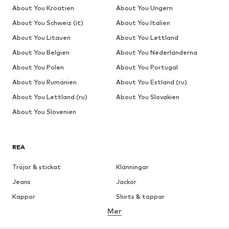
About You Kroatien
About You Ungern
About You Schweiz (it)
About You Italien
About You Litauen
About You Lettland
About You Belgien
About You Nederländerna
About You Polen
About You Portugal
About You Rumänien
About You Estland (ru)
About You Lettland (ru)
About You Slovakien
About You Slovenien
REA
Tröjor & stickat
Klänningar
Jeans
Jackor
Kappor
Shirts & toppar
Mer
Byxor
Underkläder
Kjolar
Blusar & tunikor