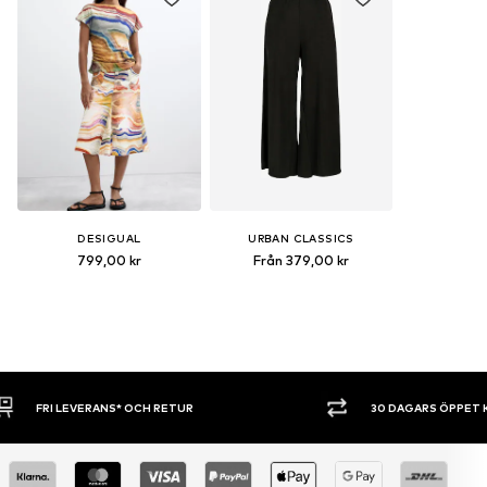
DESIGUAL
URBAN CLASSICS
799,00 kr
Från 379,00 kr
30 DAGARS ÖPPET KÖP
SHOPPA NU. 