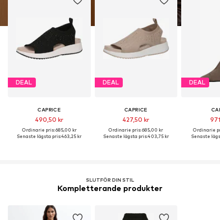
DEAL
DEAL
DEAL
CAPRICE
CAPRICE
CA
490,50 kr
427,50 kr
971
Ordinarie pris: 685,00 kr
Ordinarie pris: 685,00 kr
Ordinarie pr
Senaste lägsta pris:
463,25 kr
Senaste lägsta pris:
403,75 kr
Senaste lägst
SLUTFÖR DIN STIL
Kompletterande produkter