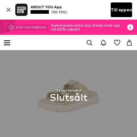
ABOUT YOU App
Till appen
(152 700)
Sommarens sista rea: Deals med upp
01
D
11
H
32
M
00
S
till 60% rabatt
Tyvärr slutsåld
Slutsålt