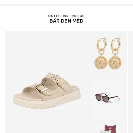
DE
service@caprice.de
Slip on
OUTFIT-INSPIRATION
Artikelnr.
CAP9s1j001000001
BÄR DEN MED