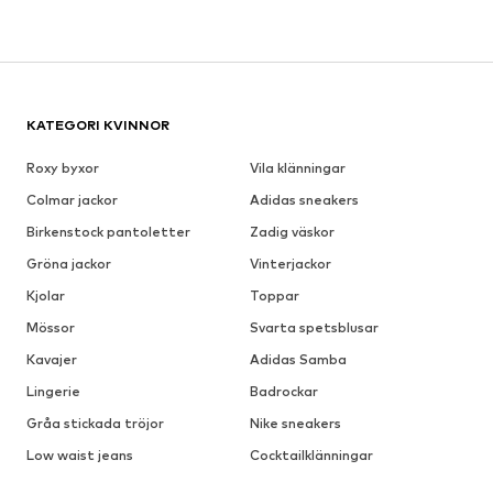
KATEGORI KVINNOR
Roxy byxor
Vila klänningar
Colmar jackor
Adidas sneakers
Birkenstock pantoletter
Zadig väskor
Gröna jackor
Vinterjackor
Kjolar
Toppar
Mössor
Svarta spetsblusar
Kavajer
Adidas Samba
Lingerie
Badrockar
Gråa stickada tröjor
Nike sneakers
Low waist jeans
Cocktailklänningar