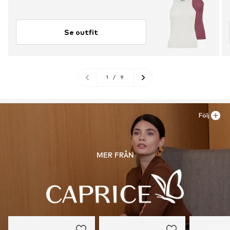
Se outfit
1
/
9
Följ
MER FRÅN