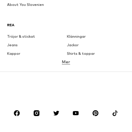
About You Slovenien
REA
Tröjor & stickat
Klänningar
Jeans
Jackor
Kappor
Shirts & toppar
Mer
Byxor
Underkläder
Kjolar
Blusar & tunikor
Sweat
Kavajer
Badkläder
Jumpsuits & overaller
Stora storlekar
Skor
Sport
Accessoarer
Premium
KLÄDER