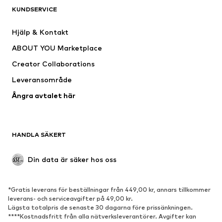
KUNDSERVICE
Nytt
Populärt
Klänningar
Jeans
Hjälp & Kontakt
Shirts & toppar
Byxor
ABOUT YOU Marketplace
Jackor
Tröjor & stickat
Creator Collaborations
Underkläder
Blusar & tunikor
Leveransområde
Kappor
Kjolar
Ångra avtalet här
Badkläder
Sweat
Kavajer
Jumpsuits & overaller
Stora storlekar
Mammakläder
HANDLA SÄKERT
Tillfällen
Exklusiv
Upcycling
Din data är säker hos oss
SKOR
*Gratis leverans för beställningar från 449,00 kr, annars tillkommer
Nytt
Populärt
leverans- och serviceavgifter på 49,00 kr.
Lägsta totalpris de senaste 30 dagarna före prissänkningen.
Sneakers
Stövletter
****Kostnadsfritt från alla nätverksleverantörer. Avgifter kan