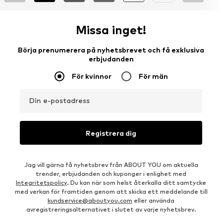
Missa inget!
Börja prenumerera på nyhetsbrevet och få exklusiva
erbjudanden
För kvinnor
För män
Din e-postadress
Registrera dig
Jag vill gärna få nyhetsbrev från ABOUT YOU om aktuella
trender, erbjudanden och kuponger i enlighet med
Integritetspolicy
. Du kan när som helst återkalla ditt samtycke
med verkan för framtiden genom att skicka ett meddelande till
kundservice@aboutyou.com
eller använda
avregistreringsalternativet i slutet av varje nyhetsbrev.