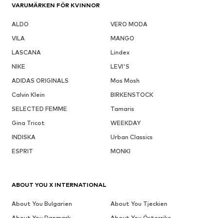
VARUMÄRKEN FÖR KVINNOR
ALDO
VERO MODA
VILA
MANGO
LASCANA
Lindex
NIKE
LEVI'S
ADIDAS ORIGINALS
Mos Mosh
Calvin Klein
BIRKENSTOCK
SELECTED FEMME
Tamaris
Gina Tricot
WEEKDAY
INDISKA
Urban Classics
ESPRIT
MONKI
ABOUT YOU X INTERNATIONAL
About You Bulgarien
About You Tjeckien
About You Danmark
About You Österrike