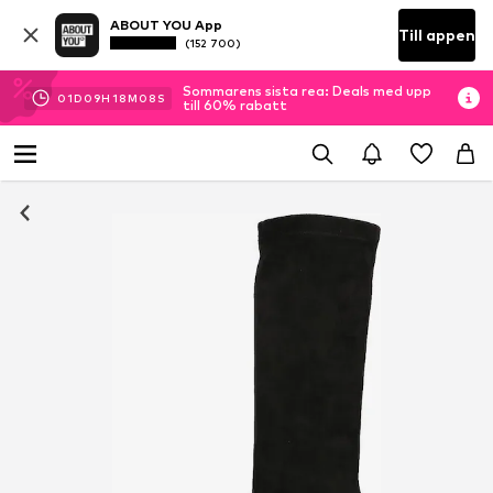
ABOUT YOU App
Till appen
(152 700)
Sommarens sista rea: Deals med upp
01
D
09
H
18
M
07
S
till 60% rabatt