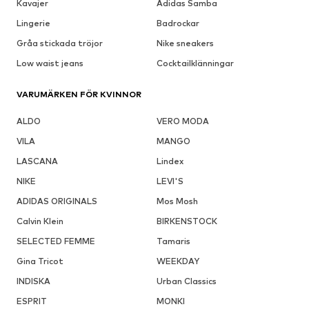
Kavajer
Adidas Samba
Lingerie
Badrockar
Gråa stickada tröjor
Nike sneakers
Low waist jeans
Cocktailklänningar
VARUMÄRKEN FÖR KVINNOR
ALDO
VERO MODA
VILA
MANGO
LASCANA
Lindex
NIKE
LEVI'S
ADIDAS ORIGINALS
Mos Mosh
Calvin Klein
BIRKENSTOCK
SELECTED FEMME
Tamaris
Gina Tricot
WEEKDAY
INDISKA
Urban Classics
ESPRIT
MONKI