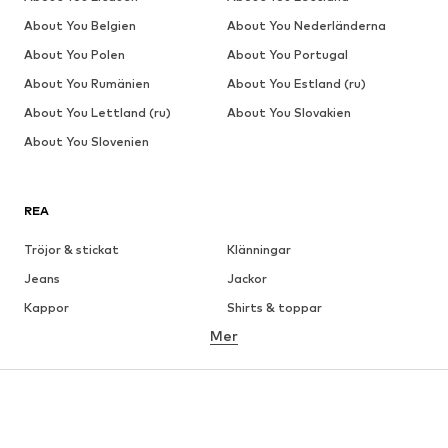
About You Belgien
About You Nederländerna
About You Polen
About You Portugal
About You Rumänien
About You Estland (ru)
About You Lettland (ru)
About You Slovakien
About You Slovenien
REA
Tröjor & stickat
Klänningar
Jeans
Jackor
Kappor
Shirts & toppar
Mer
Byxor
Underkläder
Kjolar
Blusar & tunikor
Sweat
Kavajer
Badkläder
Jumpsuits & overaller