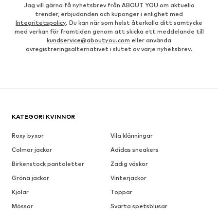
Jag vill gärna få nyhetsbrev från ABOUT YOU om aktuella
trender, erbjudanden och kuponger i enlighet med
Integritetspolicy
. Du kan när som helst återkalla ditt samtycke
med verkan för framtiden genom att skicka ett meddelande till
kundservice@aboutyou.com
eller använda
avregistreringsalternativet i slutet av varje nyhetsbrev.
KATEGORI KVINNOR
Roxy byxor
Vila klänningar
Colmar jackor
Adidas sneakers
Birkenstock pantoletter
Zadig väskor
Gröna jackor
Vinterjackor
Kjolar
Toppar
Mössor
Svarta spetsblusar