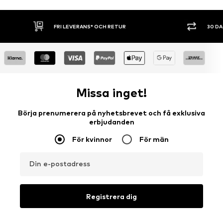
FRI LEVERANS* OCH RETUR
30 D
Missa inget!
Börja prenumerera på nyhetsbrevet och få exklusiva
erbjudanden
För kvinnor
För män
Din e-postadress
Registrera dig