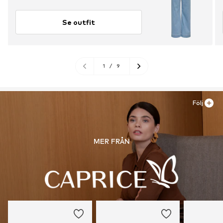
Se outfit
1
/
9
Följ
MER FRÅN