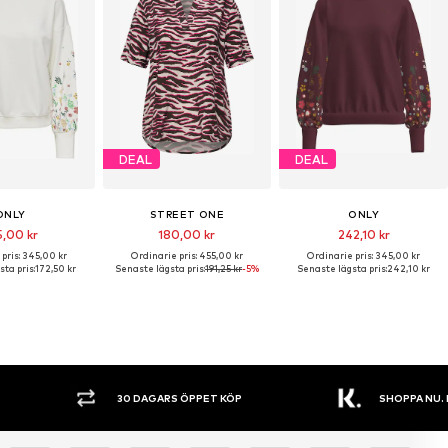
DEAL
DEAL
ONLY
STREET ONE
ONLY
5,00 kr
180,00 kr
242,10 kr
pris: 345,00 kr
Ordinarie pris: 455,00 kr
Ordinarie pris: 345,00 kr
ta pris:
172,50 kr
Senaste lägsta pris:
191,25 kr
-5%
Senaste lägsta pris:
242,10 kr
30 DAGARS ÖPPET KÖP
SHOPPA NU. 