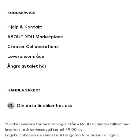
KLÄDER
KUNDSERVICE
Nytt
Populärt
Klänningar
Jeans
Hjälp & Kontakt
Shirts & toppar
Byxor
ABOUT YOU Marketplace
Jackor
Tröjor & stickat
Creator Collaborations
Underkläder
Blusar & tunikor
Leveransområde
Kappor
Kjolar
Ångra avtalet här
Badkläder
Sweat
Kavajer
Jumpsuits & overaller
Stora storlekar
Mammakläder
HANDLA SÄKERT
Tillfällen
Exklusiv
Upcycling
Din data är säker hos oss
SKOR
*Gratis leverans för beställningar från 449,00 kr, annars tillkommer
Nytt
Populärt
leverans- och serviceavgifter på 49,00 kr.
Lägsta totalpris de senaste 30 dagarna före prissänkningen.
Sneakers
Stövletter