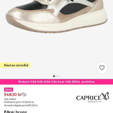
Nästan slutsåld
Endast 03d 02h 03m 02s kvar tills DEAL avslutas
DEAL
DEAL
548,10 kr
548,10 kr
inkl. moms
inkl. moms
Ordinarie pris: 1 025,00 kr
Ordinarie pris: 1 025,00 kr
Senaste lägsta pris:
Senaste lägsta pris:
487,20 kr
487,20 kr
Färg
:
brons