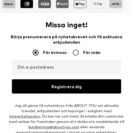
Missa inget!
Börja prenumerera på nyhetsbrevet och få exklusiva
erbjudanden
För kvinnor
För män
Din e-postadress
Registrera dig
Jag vill gärna få nyhetsbrev från ABOUT YOU om aktuella
trender, erbjudanden och kuponger i enlighet med
Integritetspolicy
. Du kan när som helst återkalla ditt samtycke
med verkan för framtiden genom att skicka ett meddelande till
kundservice@aboutyou.com
eller använda
avregistreringsalternativet i slutet av varje nyhetsbrev.