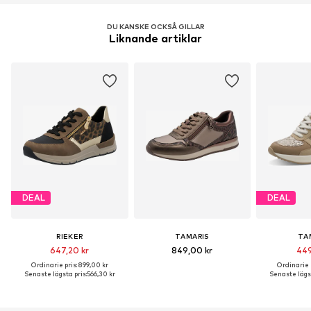
Artikelnr.
CAP9s2f001000002
DU KANSKE OCKSÅ GILLAR
Liknande artiklar
DEAL
DEAL
RIEKER
TAMARIS
TA
647,20 kr
849,00 kr
449
Ordinarie pris: 899,00 kr
Ordinarie p
Senaste lägsta pris:
566,30 kr
Senaste lägst