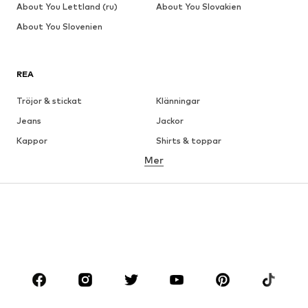
About You Lettland (ru)
About You Slovakien
About You Slovenien
REA
Tröjor & stickat
Klänningar
Jeans
Jackor
Kappor
Shirts & toppar
Mer
Byxor
Underkläder
Kjolar
Blusar & tunikor
Sweat
Kavajer
Badkläder
Jumpsuits & overaller
Stora storlekar
Skor
Sport
Accessoarer
Premium