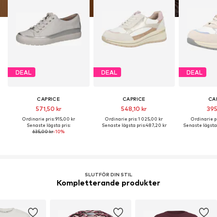
DEAL
DEAL
DEAL
CAPRICE
CAPRICE
CA
571,50 kr
548,10 kr
395
Ordinarie pris: 915,00 kr
Ordinarie pris: 1 025,00 kr
Ordinarie pr
Senaste lägsta pris:
Senaste lägsta pris:
487,20 kr
Senaste lägsta 
635,00 kr
-10%
SLUTFÖR DIN STIL
Kompletterande produkter