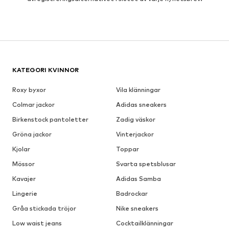
KATEGORI KVINNOR
Roxy byxor
Vila klänningar
Colmar jackor
Adidas sneakers
Birkenstock pantoletter
Zadig väskor
Gröna jackor
Vinterjackor
Kjolar
Toppar
Mössor
Svarta spetsblusar
Kavajer
Adidas Samba
Lingerie
Badrockar
Gråa stickada tröjor
Nike sneakers
Low waist jeans
Cocktailklänningar