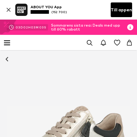
ABOUT YOU App
Till appen
(152 700)
Sommarens sista rea: Deals med upp
03
D
02
H
03
M
02
S
till 60% rabatt