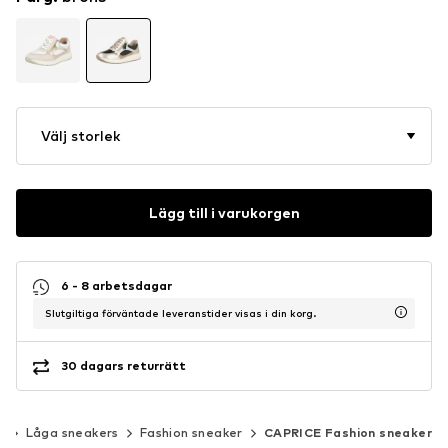
Välj storlek
Lägg till i varukorgen
6 - 8 arbetsdagar
Slutgiltiga förväntade leveranstider visas i din korg.
30 dagars returrätt
s
Låga sneakers
Fashion sneaker
CAPRICE Fashion sneaker