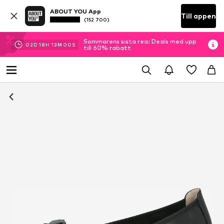
ABOUT YOU App
Till appen
(152 700)
Sommarens sista rea: Deals med upp
02
D
18
H
12
M
59
S
till 60% rabatt