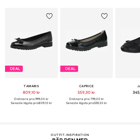
DEAL
DEAL
TAMARIS
CAPRICE
J
809,10 kr
559,30 kr
345
Ordinarie pris: 999,00 kr
Ordinarie pris: 799,00 kr
Senaste lägsta pris:
809,10 kr
Senaste lägsta pris:
559,30 kr
OUTFIT-INSPIRATION