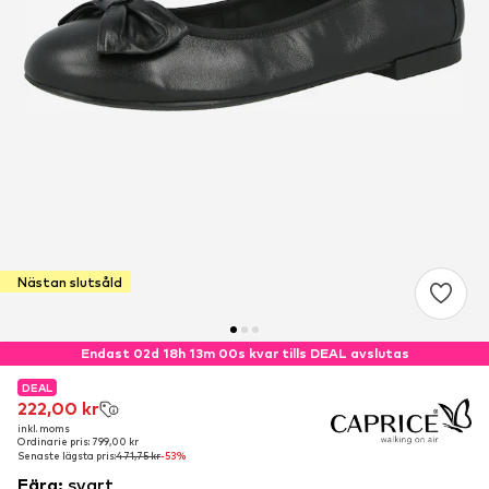
Nästan slutsåld
Endast 02d 18h 12m 59s kvar tills DEAL avslutas
DEAL
DEAL
222,00 kr
222,00 kr
inkl. moms
inkl. moms
Ordinarie pris: 799,00 kr
Ordinarie pris: 799,00 kr
Senaste lägsta pris:
Senaste lägsta pris:
471,75 kr
471,75 kr
-53%
-53%
Färg
:
svart