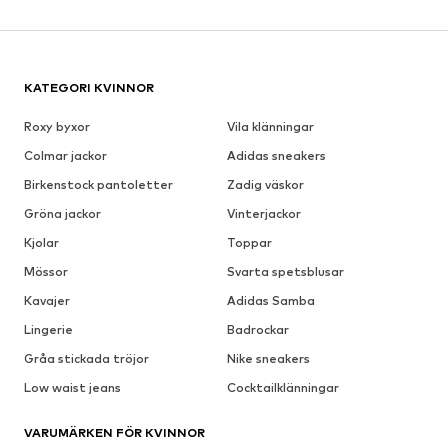
KATEGORI KVINNOR
Roxy byxor
Vila klänningar
Colmar jackor
Adidas sneakers
Birkenstock pantoletter
Zadig väskor
Gröna jackor
Vinterjackor
Kjolar
Toppar
Mössor
Svarta spetsblusar
Kavajer
Adidas Samba
Lingerie
Badrockar
Gråa stickada tröjor
Nike sneakers
Low waist jeans
Cocktailklänningar
VARUMÄRKEN FÖR KVINNOR