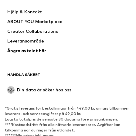
Klänningar
Jeans
Hjälp & Kontakt
Shirts & toppar
Byxor
ABOUT YOU Marketplace
Jackor
Tröjor & stickat
Creator Collaborations
Underkläder
Blusar & tunikor
Leveransområde
Kappor
Kjolar
Ångra avtalet här
Badkläder
Sweat
Kavajer
Jumpsuits & overaller
Stora storlekar
Mammakläder
HANDLA SÄKERT
Tillfällen
Exklusiv
Upcycling
Din data är säker hos oss
SKOR
*Gratis leverans för beställningar från 449,00 kr, annars tillkommer
Nytt
Populärt
leverans- och serviceavgifter på 49,00 kr.
Lägsta totalpris de senaste 30 dagarna före prissänkningen.
Sneakers
Stövletter
****Kostnadsfritt från alla nätverksleverantörer. Avgifter kan
Pumps & högklackade skor
Stövlar
tillkomma när du ringer från utlandet.
******Alla priser inkl. moms.