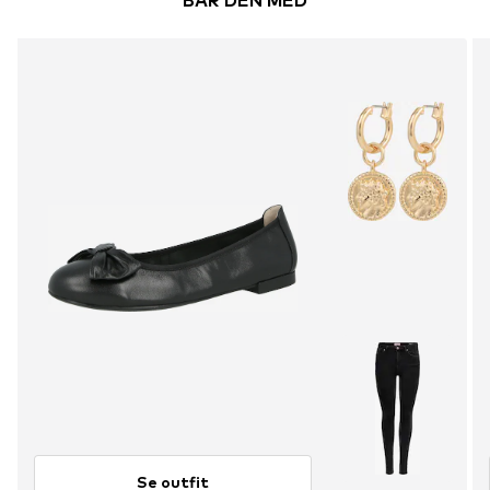
BÄR DEN MED
Se outfit