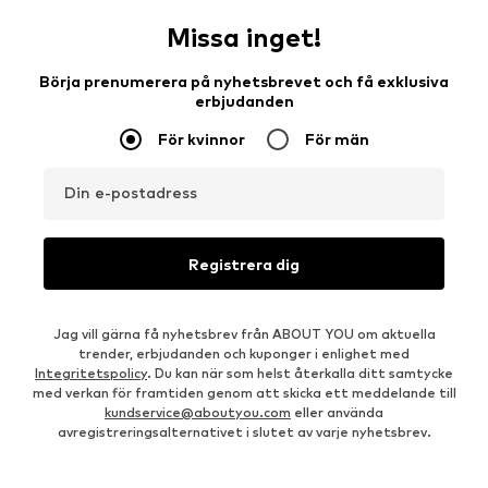
Missa inget!
Börja prenumerera på nyhetsbrevet och få exklusiva
erbjudanden
För kvinnor
För män
Din e-postadress
Registrera dig
Jag vill gärna få nyhetsbrev från ABOUT YOU om aktuella
trender, erbjudanden och kuponger i enlighet med
Integritetspolicy
. Du kan när som helst återkalla ditt samtycke
med verkan för framtiden genom att skicka ett meddelande till
kundservice@aboutyou.com
eller använda
avregistreringsalternativet i slutet av varje nyhetsbrev.