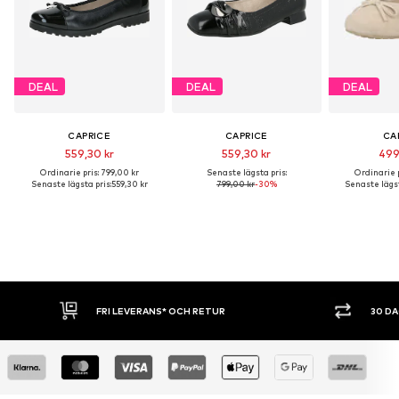
DEAL
DEAL
DEAL
CAPRICE
CAPRICE
CA
559,30 kr
559,30 kr
499
Ordinarie pris: 799,00 kr
Senaste lägsta pris:
Ordinarie p
Senaste lägsta pris:
559,30 kr
799,00 kr
-30%
Senaste lägst
FRI LEVERANS* OCH RETUR
30 DAGARS ÖP