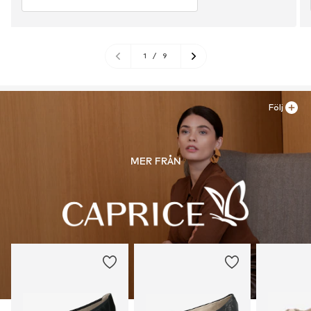
1
/
9
Följ
MER FRÅN