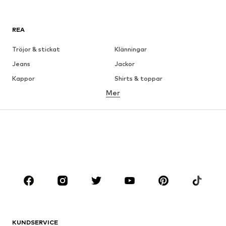
REA
Tröjor & stickat
Klänningar
Jeans
Jackor
Kappor
Shirts & toppar
Mer
Byxor
Underkläder
Kjolar
Blusar & tunikor
Sweat
Kavajer
Badkläder
Jumpsuits & overaller
Stora storlekar
Skor
Sport
Accessoarer
Premium
KLÄDER
KUNDSERVICE
Nytt
Populärt