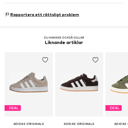
Artikelnr.
Ado9cuf002000001
Ursprungsland: Vietnam
NL
www.adidas.com
Sneakersstil: Casual
Rapportera ett rättsligt problem
DU KANSKE OCKSÅ GILLAR
Liknande artiklar
DEAL
DEAL
ADIDAS ORIGINALS
ADIDAS ORIGINALS
ADIDAS 