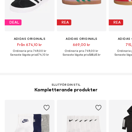
DEAL
REA
REA
ADIDAS ORIGINALS
ADIDAS ORIGINALS
ADIDAS 
Från 674,10 kr
669,00 kr
715
Ordinarie pris: 749,00 kr
Ordinarie pris: 749,00 kr
Ordinarie p
Senaste lägsta pris:
674,10 kr
Senaste lägsta pris:
568,65 kr
Senaste lägst
SLUTFÖR DIN STIL
Kompletterande produkter