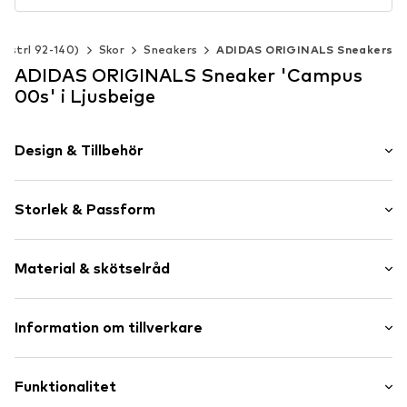
 (strl 92-140)
Skor
Sneakers
ADIDAS ORIGINALS Sneakers
ADIDAS ORIGINALS Sneaker 'Campus
00s' i Ljusbeige
Design & Tillbehör
Skrifttryck
Storlek & Passform
Läder
Rund tå
Klackhöjd: Låg klack (0-3 cm)
Femhålssnörning
Material & skötselråd
Profilsula
Labelmärkning
Ytmaterial: Läder
Information om tillverkare
Flexibel gångsula
Foder och innersula: Textil
Velourskinn
adidas BV (Amsterdam)
Yttersula: Gummi
Kardborreknäppning
Hoogoorddreef 9-A
Funktionalitet
Innehåller icke-textila delar av animaliskt ursprung: ja
1101 BA Amsterdam