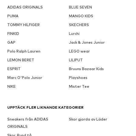
ADIDAS ORIGINALS
BLUE SEVEN
PUMA
MANGO KIDS
TOMMY HILFIGER
SKECHERS
FINKID
Lurchi
GAP
Jack & Jones Junior
Polo Ralph Lauren
LEGO wear
LEMON BERET
LILIPUT
ESPRIT
Bruuns Bazaar Kids
Marc O'Polo Junior
Playshoes
NIKE
Mister Tee
UPPTÄCK FLER LIKNANDE KATEGORIER
Sneakers från ADIDAS
Skor gjorda av Läder
ORIGINALS
Skor, Rund tå