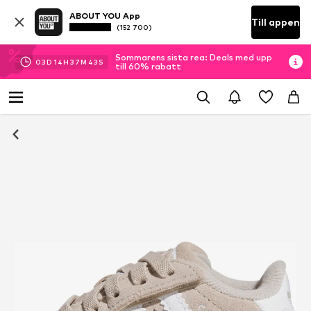
ABOUT YOU App
Till appen
(152 700)
Sommarens sista rea: Deals med upp
03
D
14
H
37
M
42
S
till 60% rabatt