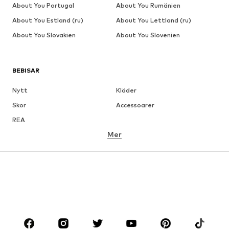
About You Portugal
About You Rumänien
About You Estland (ru)
About You Lettland (ru)
About You Slovakien
About You Slovenien
BEBISAR
Nytt
Kläder
Skor
Accessoarer
REA
Mer
FLICKOR
Barn (strl 92-140)
Tonåringar (strl 140-176)
POJKAR
Barn (strl 92-140)
Tonåringar (strl 140-176)
MÄRKEN