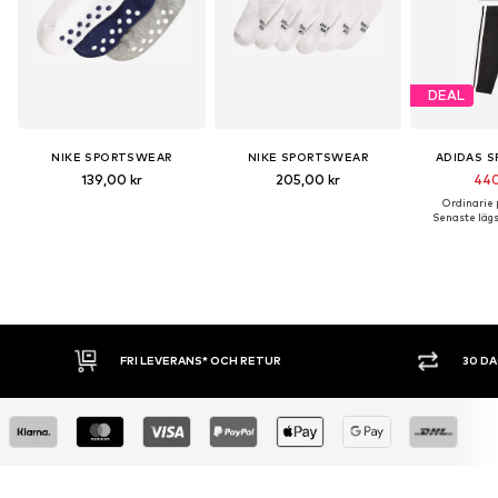
DEAL
NIKE SPORTSWEAR
NIKE SPORTSWEAR
ADIDAS 
139,00 kr
205,00 kr
440
Ordinarie p
Senaste lägst
RANS* OCH RETUR
30 DAGARS ÖPPET KÖP