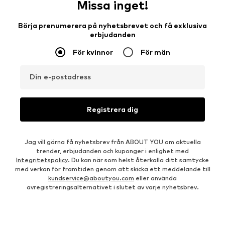
Missa inget!
Börja prenumerera på nyhetsbrevet och få exklusiva
erbjudanden
För kvinnor
För män
Din e-postadress
Registrera dig
Jag vill gärna få nyhetsbrev från ABOUT YOU om aktuella
trender, erbjudanden och kuponger i enlighet med
Integritetspolicy
. Du kan när som helst återkalla ditt samtycke
med verkan för framtiden genom att skicka ett meddelande till
kundservice@aboutyou.com
eller använda
avregistreringsalternativet i slutet av varje nyhetsbrev.