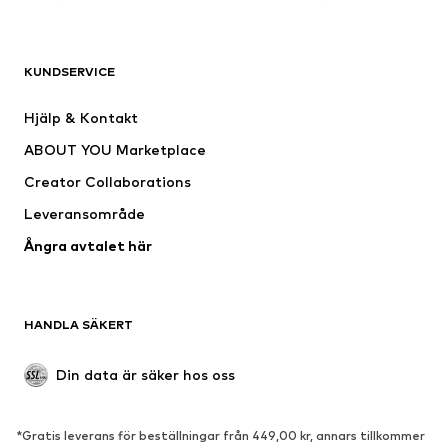
ADIDAS ORIGINALS
ADIDAS SPORTSWEAR
NAME IT
Next
KUNDSERVICE
Nike Sportswear
NIKE
Hjälp & Kontakt
new balance
SKECHERS
ABOUT YOU Marketplace
Creator Collaborations
Leveransområde
Ångra avtalet här
HANDLA SÄKERT
Din data är säker hos oss
*Gratis leverans för beställningar från 449,00 kr, annars tillkommer