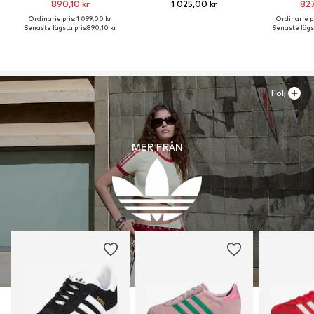
890,10 kr
1 025,00 kr
827
Ordinarie pris: 1 099,00 kr
Ordinarie pr
Senaste lägsta pris:
890,10 kr
Senaste lägst
Följ
MER FRÅN