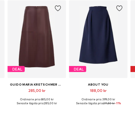
DEAL
DEAL
GUIDO MARIA KRETSCHMER WOMEN
ABOUT YOU
285,00 kr
188,00 kr
Ordinarie pris: 685,00 kr
Ordinarie pris: 399,00 kr
42, 44
Tillgängliga storlekar: 34, 36, 38, 40
Tillgängliga storlekar: 34, 36, 38, 40, 42
Senaste lägsta pris:
285,00 kr
Senaste lägsta pris:
211,50 kr
-11%
Lägg till i varukorgen
Lägg till i varukorgen