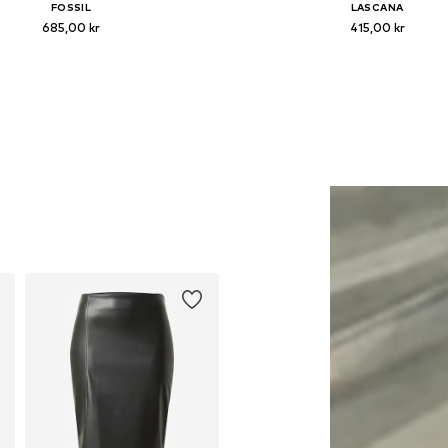
FOSSIL
LASCANA
685,00 kr
415,00 kr
llgängliga storlekar: One Size
Tillgängliga storlekar: XS, S, M,
Lägg till i varukorgen
Lägg till i varukorge