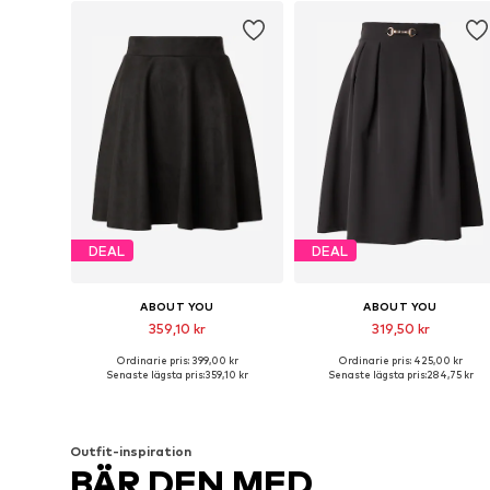
DEAL
DEAL
ABOUT YOU
ABOUT YOU
359,10 kr
319,50 kr
Ordinarie pris: 399,00 kr
Ordinarie pris: 425,00 kr
Tillgängliga storlekar: 34, 36, 38, 40, 42, 44
Tillgängliga storlekar: 34, 36, 38, 40, 
Senaste lägsta pris:
359,10 kr
Senaste lägsta pris:
284,75 kr
Lägg till i varukorgen
Lägg till i varukorgen
Outfit-inspiration
BÄR DEN MED