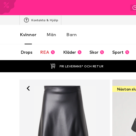
Kontakta & Hjälp
Kvinnor
Män
Barn
Drops
REA
Kläder
Skor
Sport
FRI LEVERANS* OCH RETUR
Nästan sl