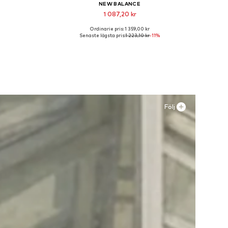
NEW BALANCE
1 087,20 kr
Ordinarie pris: 1 359,00 kr
 L, XL
Tillgänglig i många storlekar
Senaste lägsta pris:
1 223,10 kr
-11%
n
Lägg till i varukorgen
Följ