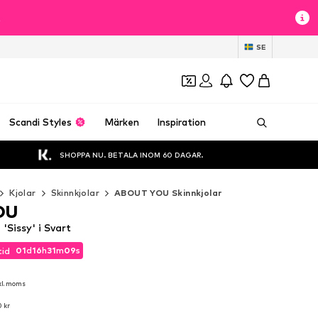
t
SE
Scandi Styles
Märken
Inspiration
SHOPPA NU. BETALA INOM 60 DAGAR.
Kjolar
Skinnkjolar
ABOUT YOU Skinnkjolar
OU
Sissy' i Svart
01
d
16
h
31
m
08
s
tid
01
d
16
h
31
m
08
s
tid
kl. moms
kl. moms
 kr
 kr