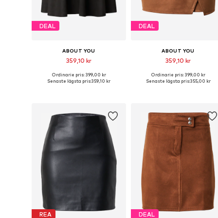
DEAL
DEAL
ABOUT YOU
ABOUT YOU
359,10 kr
359,10 kr
Ordinarie pris: 399,00 kr
Ordinarie pris: 399,00 kr
Tillgängliga storlekar: 34, 36, 38, 40, 42, 44
Tillgängliga storlekar: 34, 36, 38, 40, 
Senaste lägsta pris:
359,10 kr
Senaste lägsta pris:
355,00 kr
Lägg till i varukorgen
Lägg till i varukorgen
REA
DEAL