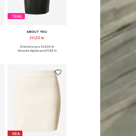
DEAL
ABOUT YOU
211,50 kr
Ordinarie pris: 345,00 kr
42, 44
Tillgängliga storlekar: 34, 36, 38, 40, 42
Senaste lägsta pris:
211,50 kr
Lägg till i varukorgen
REA