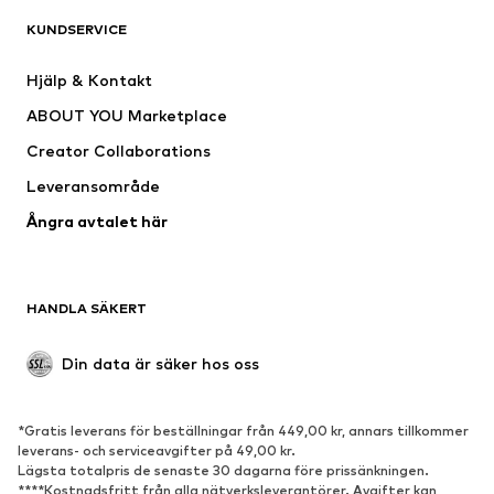
KUNDSERVICE
Nytt
Populärt
Klänningar
Jeans
Hjälp & Kontakt
Shirts & toppar
Byxor
ABOUT YOU Marketplace
Jackor
Tröjor & stickat
Creator Collaborations
Underkläder
Blusar & tunikor
Leveransområde
Kappor
Kjolar
Ångra avtalet här
Badkläder
Sweat
Kavajer
Jumpsuits & overaller
Stora storlekar
Mammakläder
HANDLA SÄKERT
Tillfällen
Exklusiv
Upcycling
Din data är säker hos oss
SKOR
*Gratis leverans för beställningar från 449,00 kr, annars tillkommer
Nytt
Populärt
leverans- och serviceavgifter på 49,00 kr.
Lägsta totalpris de senaste 30 dagarna före prissänkningen.
Sneakers
Stövletter
****Kostnadsfritt från alla nätverksleverantörer. Avgifter kan