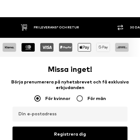
FRI LEVERANS* OCH RETUR
30 DAG
Missa inget!
Börja prenumerera på nyhetsbrevet och få exklusiva
erbjudanden
För kvinnor
För män
Din e-postadress
Registrera dig