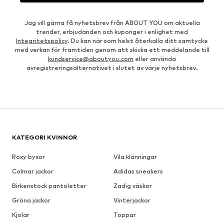
Jag vill gärna få nyhetsbrev från ABOUT YOU om aktuella
trender, erbjudanden och kuponger i enlighet med
Integritetspolicy
. Du kan när som helst återkalla ditt samtycke
med verkan för framtiden genom att skicka ett meddelande till
kundservice@aboutyou.com
eller använda
avregistreringsalternativet i slutet av varje nyhetsbrev.
KATEGORI KVINNOR
Roxy byxor
Vila klänningar
Colmar jackor
Adidas sneakers
Birkenstock pantoletter
Zadig väskor
Gröna jackor
Vinterjackor
Kjolar
Toppar