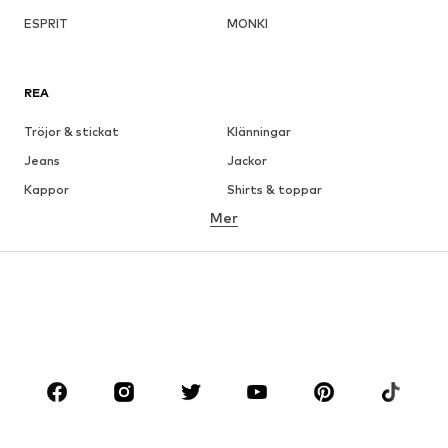
ESPRIT
MONKI
REA
Tröjor & stickat
Klänningar
Jeans
Jackor
Kappor
Shirts & toppar
Mer
Byxor
Underkläder
Kjolar
Blusar & tunikor
Sweat
Kavajer
Badkläder
Jumpsuits & overaller
Stora storlekar
Skor
Sport
Accessoarer
Premium
KLÄDER