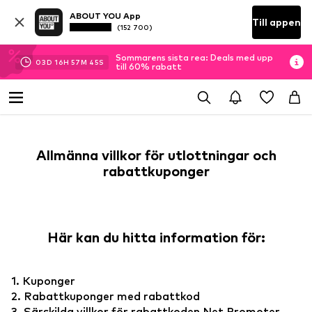
ABOUT YOU App
Till appen
(152 700)
Sommarens sista rea: Deals med upp
03
D
16
H
57
M
44
S
till 60% rabatt
Allmänna villkor för utlottningar och
rabattkuponger
Här kan du hitta information för:
1. Kuponger
2. Rabattkuponger med rabattkod
3. Särskilda villkor för rabattkoden Net Promoter