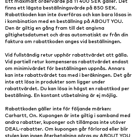
Ett maximalt ordervärde på 11 400 SEK gäller. Det
finns ett lägsta beställningsvärde på 850 SEK.
Rabattkoden kan inte överföras och kan bara lösas in
i kombination med en beställning på ABOUT YOU.
Den är giltig en gång fram till det angivna
giltighetsdatumet och dras automatiskt av från din
faktura om rabattkoden anges vid beställningen.
Vid fullständig retur upphör rabattvärdet att gälla.
Vid partiell retur kompenseras rabattvärdet endast
om minimivärdet för beställningen uppnås. Annars
kan inte rabattvärdet tas med i beräkningen. Det går
inte att lösa in produkter som ligger under
rabattvärdet. Du kan lösa in högst en rabattkod per
beställning. En kontant utbetalning är ej möjlig.
Rabattkoden gäller inte för följande märken:
Carhartt, On. Kupongen är inte giltig i samband med
andra rabatter, kuponger och tillämpas inte utöver
DEAL-rabatter. Om kupongen går förlorad eller blir
stulen kan ingen återbetalning göras av ABOUT YOU