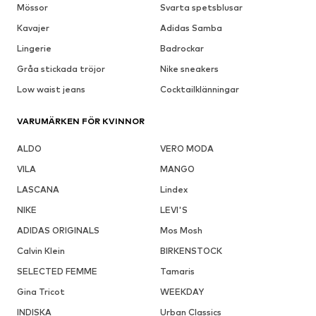
Mössor
Svarta spetsblusar
Kavajer
Adidas Samba
Lingerie
Badrockar
Gråa stickada tröjor
Nike sneakers
Low waist jeans
Cocktailklänningar
VARUMÄRKEN FÖR KVINNOR
ALDO
VERO MODA
VILA
MANGO
LASCANA
Lindex
NIKE
LEVI'S
ADIDAS ORIGINALS
Mos Mosh
Calvin Klein
BIRKENSTOCK
SELECTED FEMME
Tamaris
Gina Tricot
WEEKDAY
INDISKA
Urban Classics