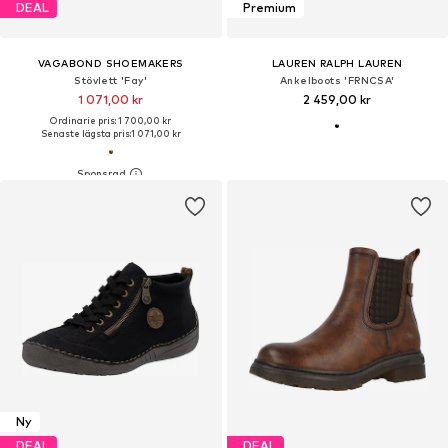
DEAL
Premium
VAGABOND SHOEMAKERS
LAUREN RALPH LAUREN
Stövlett 'Fay'
Ankelboots 'FRNCSA'
1 071,00 kr
2 459,00 kr
Ordinarie pris: 1 700,00 kr
Senaste lägsta pris:
1 071,00 kr
Ny
DEAL
DEAL