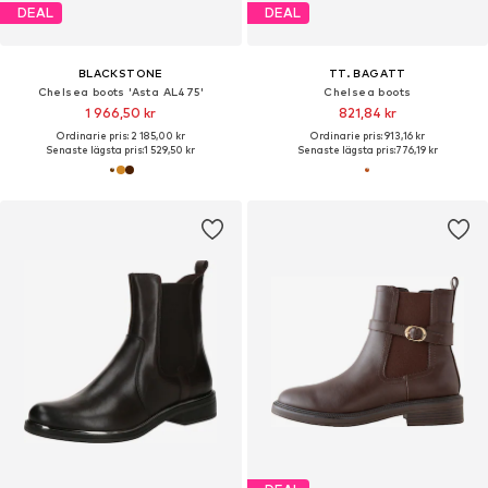
DEAL
DEAL
BLACKSTONE
TT. BAGATT
Chelsea boots 'Asta AL475'
Chelsea boots
1 966,50 kr
821,84 kr
Ordinarie pris: 2 185,00 kr
Ordinarie pris: 913,16 kr
Senaste lägsta pris:
1 529,50 kr
Senaste lägsta pris:
776,19 kr