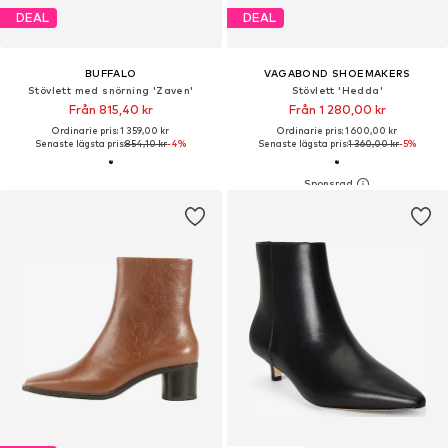
DEAL
DEAL
BUFFALO
VAGABOND SHOEMAKERS
Stövlett med snörning 'Zaven'
Stövlett 'Hedda'
Från 815,40 kr
Från 1 280,00 kr
Ordinarie pris: 1 359,00 kr
Ordinarie pris: 1 600,00 kr
Senaste lägsta pris:
854,10 kr
-4%
Senaste lägsta pris:
1 360,00 kr
-5%