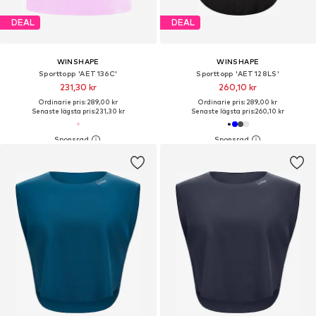
DEAL
DEAL
WINSHAPE
WINSHAPE
Sporttopp 'AET136C'
Sporttopp 'AET128LS'
231,30 kr
260,10 kr
Ordinarie pris: 289,00 kr
Ordinarie pris: 289,00 kr
Senaste lägsta pris:
231,30 kr
Senaste lägsta pris:
260,10 kr