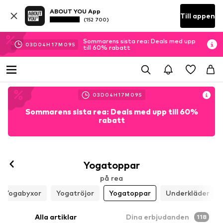
ABOUT YOU App
Till appen
(152 700)
Sommarens sista rea: Deals med upp
03
D
04
H
17
M
07
S
till 60% rabatt
03
D
04
H
17
M
07
S
Sommarens sista rea: Deals med upp till 60%
rabatt
Yogatoppar
på rea
Yogabyxor
Yogatröjor
Yogatoppar
Underkläder
Alla artiklar
Dina erbjudanden
118