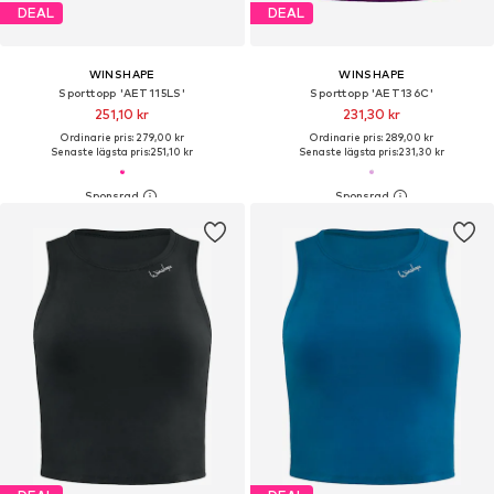
DEAL
DEAL
WINSHAPE
WINSHAPE
Sporttopp 'AET115LS'
Sporttopp 'AET136C'
251,10 kr
231,30 kr
Ordinarie pris: 279,00 kr
Ordinarie pris: 289,00 kr
Senaste lägsta pris:
251,10 kr
Senaste lägsta pris:
231,30 kr