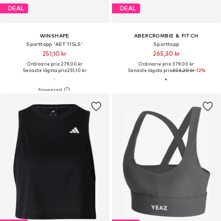
DEAL
DEAL
WINSHAPE
ABERCROMBIE & FITCH
Sporttopp 'AET115LS'
Sporttopp
251,10 kr
265,30 kr
Ordinarie pris: 279,00 kr
Ordinarie pris: 379,00 kr
Senaste lägsta pris:
251,10 kr
Senaste lägsta pris:
303,20 kr
-12%