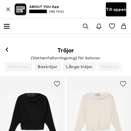
ABOUT YOU App
Till appen
(152 700)
Tröjor
(Vattenfallurringning) för kvinnor
Polotröjor
Baströjor
Långa tröjor
Maxitröjor