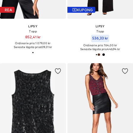
REA
KUPONG
LIPSY
LIPSY
Topp
Topp
852,41 kr
536,33 kr
Ordinarie pris: 1 079,00 kr
Ordinarie pris: 764,00 kr
Senaste lägsta pris:
639,31 kr
Senaste lägsta pris:
446,94 kr