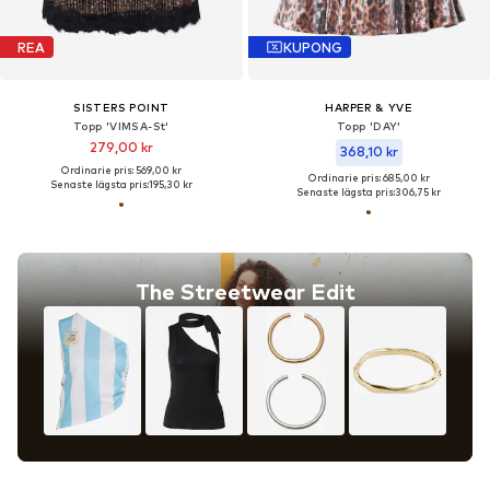
REA
KUPONG
SISTERS POINT
HARPER & YVE
Topp 'VIMSA-St'
Topp 'DAY'
279,00 kr
368,10 kr
Ordinarie pris: 569,00 kr
Ordinarie pris: 685,00 kr
Senaste lägsta pris:
195,30 kr
Senaste lägsta pris:
306,75 kr
The Streetwear Edit