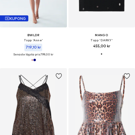
KUPONG
BWLDR
MANGO
Topp 'Anne'
Topp 'DARKY'
455,00 kr
719,10 kr
Senaste lägsta pris:
799,00 kr