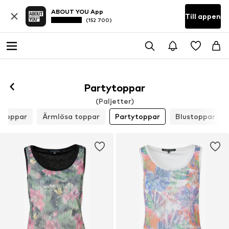
ABOUT YOU App
Till appen
(152 700)
Partytoppar
(Paljetter)
itoppar
Ärmlösa toppar
Partytoppar
Blustoppar