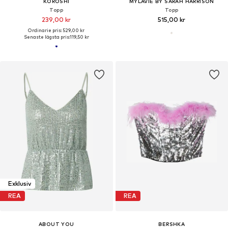
KOROSHI
MYLAVIE BY SARAH HARRISON
Topp
Topp
239,00 kr
515,00 kr
Ordinarie pris: 529,00 kr
Senaste lägsta pris:
119,50 kr
Exklusiv
REA
REA
ABOUT YOU
BERSHKA