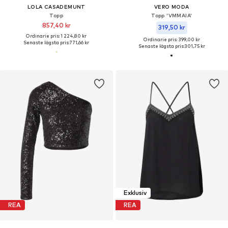
LOLA CASADEMUNT
VERO MODA
Topp
Topp 'VMMAIA'
857,40 kr
319,50 kr
Ordinarie pris: 1 224,80 kr
Ordinarie pris: 399,00 kr
Senaste lägsta pris:
771,66 kr
Senaste lägsta pris:
301,75 kr
Exklusiv
REA
REA