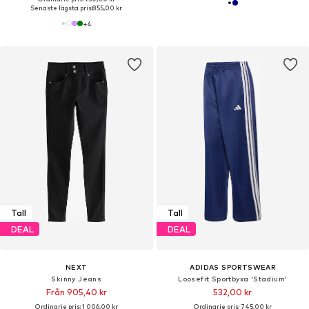
Senaste lägsta pris:
855,00 kr
+
4
Tall
Tall
DEAL
DEAL
NEXT
ADIDAS SPORTSWEAR
Skinny Jeans
Loosefit Sportbyxa 'Stadium'
Från 905,40 kr
532,00 kr
Ordinarie pris: 1 006,00 kr
Ordinarie pris: 745,00 kr