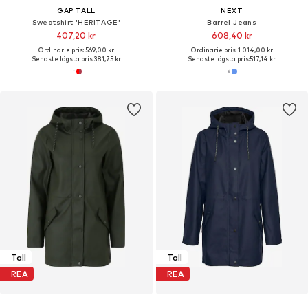
GAP TALL
NEXT
Sweatshirt 'HERITAGE'
Barrel Jeans
407,20 kr
608,40 kr
Ordinarie pris: 569,00 kr
Ordinarie pris: 1 014,00 kr
Senaste lägsta pris:
381,75 kr
Senaste lägsta pris:
517,14 kr
Tall
Tall
REA
REA