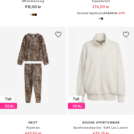
Aftonklänning
Sweatshirt
915,00 kr
276,00 kr
Senaste lägsta pris:
345,00 kr
-20%
Tall
Tall
DEAL
DEAL
NEXT
ADIDAS SPORTSWEAR
Pyjamas
Sportsweatjacka 'Soft Lux Loose'
463,50 kr
476,25 kr