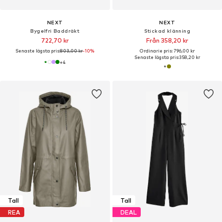
NEXT
NEXT
Bygelfri Baddräkt
Stickad klänning
722,70 kr
Från 358,20 kr
Senaste lägsta pris:
803,00 kr
-10%
Ordinarie pris: 796,00 kr
Senaste lägsta pris:
358,20 kr
+
4
Tall
Tall
REA
DEAL