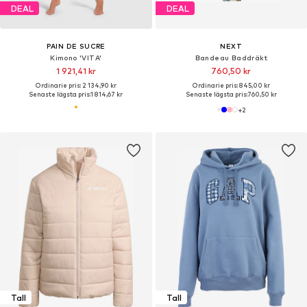
DEAL
DEAL
PAIN DE SUCRE
NEXT
Kimono 'VITA'
Bandeau Baddräkt
1 921,41 kr
760,50 kr
Ordinarie pris: 2 134,90 kr
Ordinarie pris: 845,00 kr
Senaste lägsta pris:
1 814,67 kr
Senaste lägsta pris:
760,50 kr
+
2
Tall
Tall