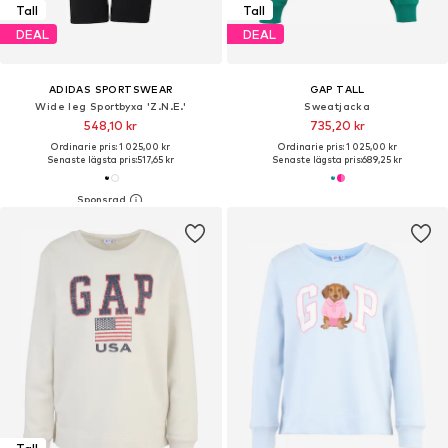
Tall
Tall
DEAL
DEAL
ADIDAS SPORTSWEAR
GAP TALL
Wide leg Sportbyxa 'Z.N.E.'
Sweatjacka
548,10 kr
735,20 kr
Ordinarie pris: 1 025,00 kr
Ordinarie pris: 1 025,00 kr
Senaste lägsta pris:
517,65 kr
Senaste lägsta pris:
689,25 kr