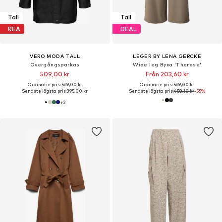
Tall
Tall
REA
DEAL
VERO MODA TALL
LEGER BY LENA GERCKE
Övergångsparkas
Wide leg Byxa 'Therese'
509,00 kr
Från 203,60 kr
Ordinarie pris: 569,00 kr
Ordinarie pris: 569,00 kr
Senaste lägsta pris:
395,00 kr
Senaste lägsta pris:
458,10 kr
-55%
+
2