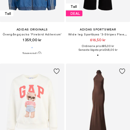
Tall
Tall
DEAL
ADIDAS ORIGINALS
ADIDAS SPORTSWEAR
Övergångsjacka 'Firebird Adilenium'
Wide leg Sportbyxa '3-Stripes Fleece Wide'
1 359,00 kr
616,50 kr
Ordinarie pris: 685,00 kr
Senaste lägsta pris:
548,00 kr