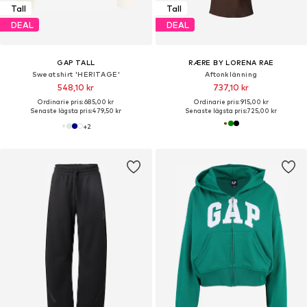
Tall
Tall
DEAL
DEAL
GAP TALL
RÆRE BY LORENA RAE
Sweatshirt 'HERITAGE'
Aftonklänning
548,10 kr
737,10 kr
Ordinarie pris: 685,00 kr
Ordinarie pris: 915,00 kr
Senaste lägsta pris:
479,50 kr
Senaste lägsta pris:
725,00 kr
+
2