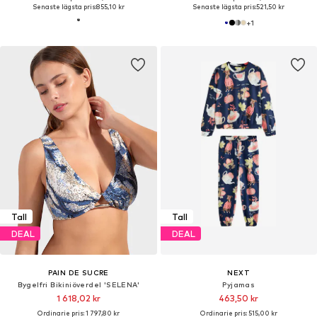
Senaste lägsta pris:
855,10 kr
Senaste lägsta pris:
521,50 kr
+
1
Tall
Tall
DEAL
DEAL
PAIN DE SUCRE
NEXT
Bygelfri Bikiniöverdel 'SELENA'
Pyjamas
1 618,02 kr
463,50 kr
Ordinarie pris: 1 797,80 kr
Ordinarie pris: 515,00 kr