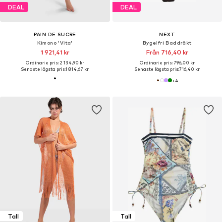
DEAL
DEAL
PAIN DE SUCRE
NEXT
Kimono 'Vita'
Bygelfri Baddräkt
1 921,41 kr
Från 716,40 kr
Ordinarie pris: 2 134,90 kr
Ordinarie pris: 796,00 kr
Senaste lägsta pris:
1 814,67 kr
Senaste lägsta pris:
716,40 kr
+
4
Tall
Tall