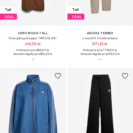
Tall
Tall
DEAL
DEAL
VERO MODA TALL
ADIDAS TERREX
Övergångskappa 'VMCHLOE'
Loosefit Outdoorbyxa
616,50 kr
871,25 kr
Ordinarie pris: 685,00 kr
Ordinarie pris: 1 139,00 kr
Senaste lägsta pris:
582,25 kr
Senaste lägsta pris:
679,00 kr