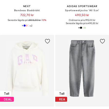
NEXT
ADIDAS SPORTSWEAR
Bandeau Baddräkt
Sportsweatjacka 'All Szn'
722,70 kr
490,50 kr
Senaste lägsta pris:
803,00 kr
-10%
Ordinarie pris: 915,00 kr
Senaste lägsta pris:
490,50 kr
+
2
Tall
Tall
DEAL
REA