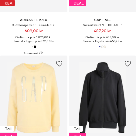
REA
DEAL
ADIDAS TERREX
GAP TALL
Outdoorjacka 'Essentials'
Sweatshirt 'HERITAGE'
609,00 kr
487,20 kr
Ordinarie pris: 1 025,00 kr
Ordinarie pris: 685,00 kr
Senaste lägsta pris:
572,00 kr
Senaste lägsta pris:
456,75 kr
Tall
Tall