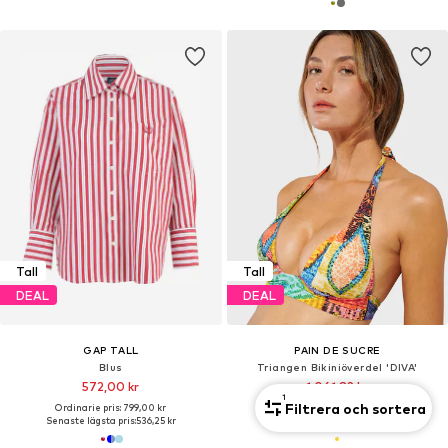
Tall
Tall
DEAL
DEAL
GAP TALL
PAIN DE SUCRE
Blus
Triangen Bikiniöverdel 'DIVA'
572,00 kr
1 061,82 kr
1
Filtrera och sortera
Ordinarie pris: 799,00 kr
Ordinarie pris: 1 179,80 kr
Senaste lägsta pris:
536,25 kr
Senaste lägsta pris:
1 061,82 kr