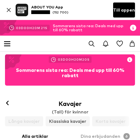
ABOUT YOU App
Till appen
(152 700)
Sommarens sista rea: Deals med upp
03
D
00
H
20
M
19
S
till 60% rabatt
03
D
00
H
20
M
18
S
Sommarens sista rea: Deals med upp till 60%
rabatt
Kavajer
(Tall) för kvinnor
Långa kavajer
Klassiska kavajer
Korta kavajer
Alla artiklar
Dina erbjudanden
6