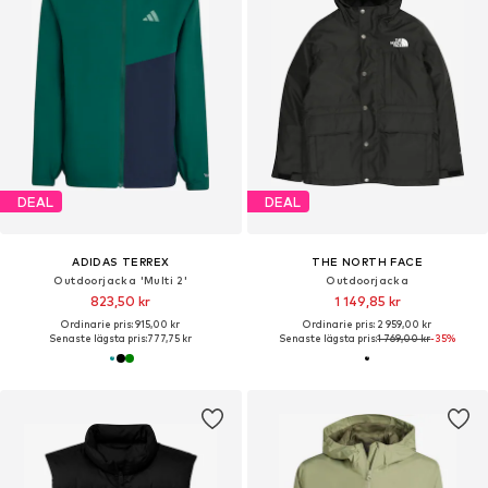
DEAL
DEAL
ADIDAS TERREX
THE NORTH FACE
Outdoorjacka 'Multi 2'
Outdoorjacka
823,50 kr
1 149,85 kr
Ordinarie pris: 915,00 kr
Ordinarie pris: 2 959,00 kr
Senaste lägsta pris:
777,75 kr
Senaste lägsta pris:
1 769,00 kr
-35%