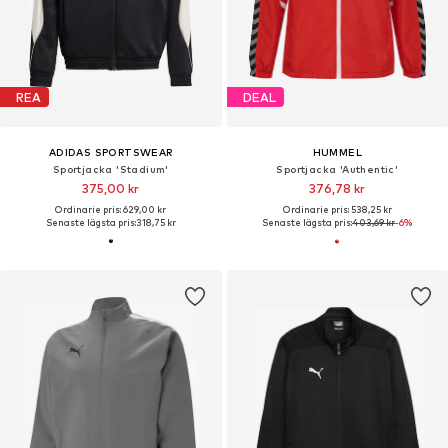
REA
DEAL
ADIDAS SPORTSWEAR
HUMMEL
Sportjacka 'Stadium'
Sportjacka 'Authentic'
375,00 kr
376,78 kr
Ordinarie pris: 629,00 kr
Ordinarie pris: 538,25 kr
Senaste lägsta pris:
318,75 kr
Senaste lägsta pris:
403,69 kr
-6%