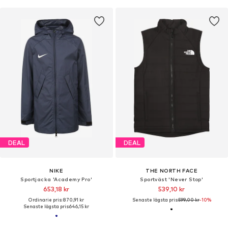
DEAL
DEAL
NIKE
THE NORTH FACE
Sportjacka 'Academy Pro'
Sportväst 'Never Stop'
653,18 kr
539,10 kr
Ordinarie pris: 870,91 kr
Senaste lägsta pris:
599,00 kr
-10%
Senaste lägsta pris:
646,15 kr