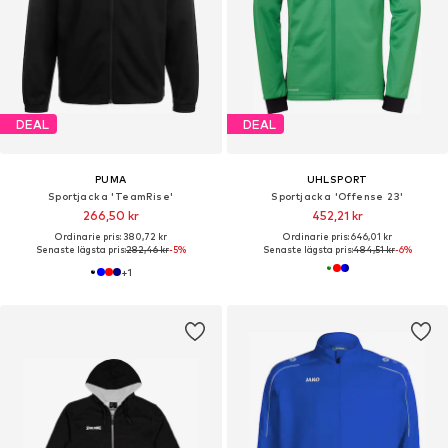
DEAL
DEAL
PUMA
UHLSPORT
Sportjacka 'TeamRise'
Sportjacka 'Offense 23'
266,50 kr
452,21 kr
Ordinarie pris: 380,72 kr
Ordinarie pris: 646,01 kr
Senaste lägsta pris:
282,46 kr
-5%
Senaste lägsta pris:
484,51 kr
-6%
+
1