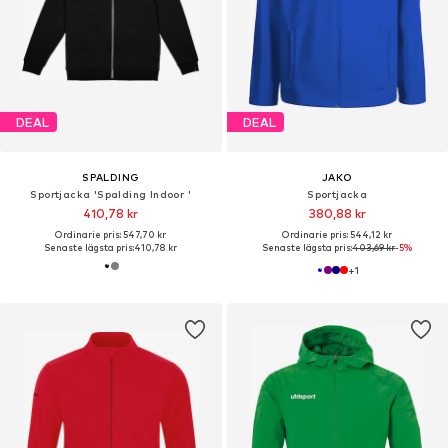
DEAL
DEAL
SPALDING
JAKO
Sportjacka 'Spalding Indoor '
Sportjacka
410,78 kr
380,88 kr
Ordinarie pris: 547,70 kr
Ordinarie pris: 544,12 kr
Senaste lägsta pris:
410,78 kr
Senaste lägsta pris:
403,69 kr
-5%
+
1