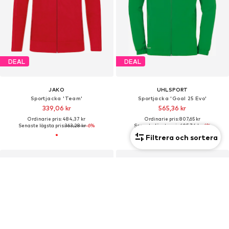
DEAL
DEAL
JAKO
UHLSPORT
Sportjacka 'Team'
Sportjacka 'Goal 25 Evo'
339,06 kr
565,36 kr
Ordinarie pris: 484,37 kr
Ordinarie pris: 807,65 kr
Senaste lägsta pris:
363,28 kr
-6%
Senaste lägsta pris:
605,74 kr
-6%
Filtrera och sortera