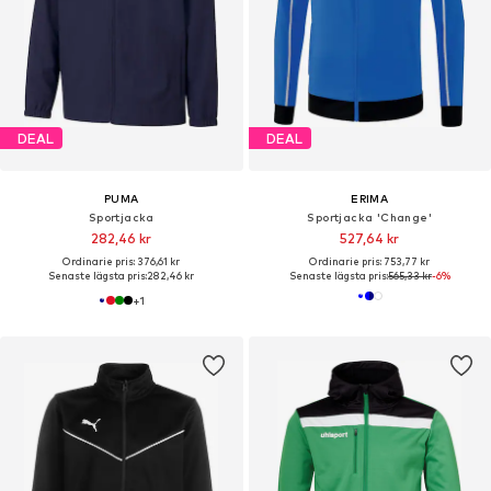
DEAL
DEAL
PUMA
ERIMA
Sportjacka
Sportjacka 'Change'
282,46 kr
527,64 kr
Ordinarie pris: 376,61 kr
Ordinarie pris: 753,77 kr
Senaste lägsta pris:
282,46 kr
Senaste lägsta pris:
565,33 kr
-6%
+
1