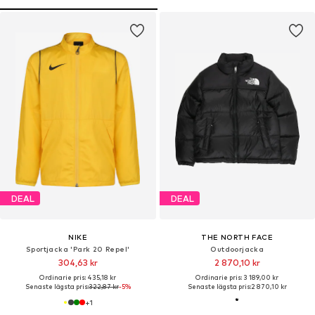
DEAL
DEAL
NIKE
THE NORTH FACE
Sportjacka 'Park 20 Repel'
Outdoorjacka
304,63 kr
2 870,10 kr
Ordinarie pris: 435,18 kr
Ordinarie pris: 3 189,00 kr
Senaste lägsta pris:
322,87 kr
-5%
Senaste lägsta pris:
2 870,10 kr
+
1