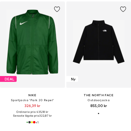
DEAL
Ny
NIKE
THE NORTH FACE
Sportjacka 'Park 20 Repel'
Outdoorjacka
326,39 kr
855,00 kr
Ordinarie pris: 435,18 kr
Senaste lägsta pris:
322,87 kr
+
1