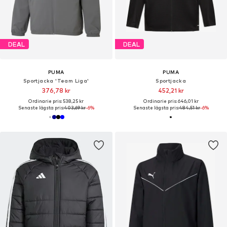
DEAL
DEAL
PUMA
PUMA
Sportjacka 'Team Liga'
Sportjacka
376,78 kr
452,21 kr
Ordinarie pris: 538,25 kr
Ordinarie pris: 646,01 kr
Senaste lägsta pris:
403,69 kr
-6%
Senaste lägsta pris:
484,51 kr
-6%