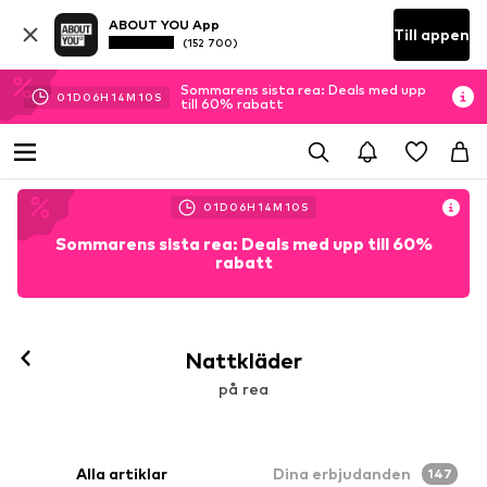
ABOUT YOU App
Till appen
(152 700)
Sommarens sista rea: Deals med upp
01
D
06
H
14
M
08
S
till 60% rabatt
01
D
06
H
14
M
08
S
Sommarens sista rea: Deals med upp till 60%
rabatt
Nattkläder
på rea
Alla artiklar
Dina erbjudanden
147