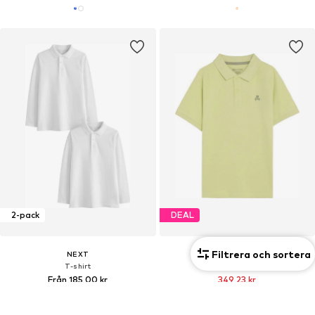
2-pack
DEAL
Filtrera och sortera
NEXT
SCALPERS
T-shirt
T-shirt
Från 185,00 kr
349,23 kr
Ordinarie pris: 443,49 kr
Senaste lägsta pris:
310,42 kr