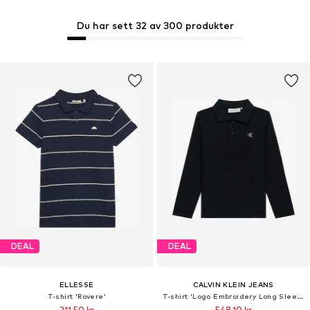
Du har sett 32 av 300 produkter
DEAL
DEAL
ELLESSE
CALVIN KLEIN JEANS
T-shirt 'Rovere'
T-shirt 'Logo Embroidery Long Sleeve'
211,50 kr
548,10 kr