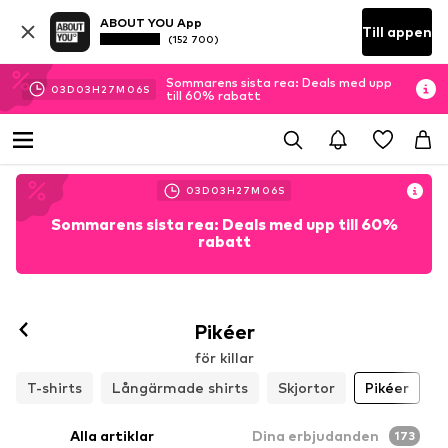
ABOUT YOU App
Till appen
(152 700)
Sommarens sista rea: Deals med upp
03
D
03
H
27
M
04
S
till 60% rabatt
03
D
03
H
27
M
04
S
Sommarens sista rea: Deals med upp till 60%
rabatt
Pikéer
för killar
T-shirts
Långärmade shirts
Skjortor
Pikéer
Alla artiklar
Dina erbjudanden
173