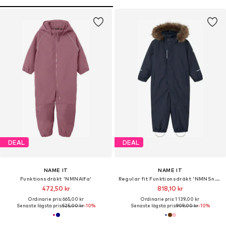
DEAL
DEAL
NAME IT
NAME IT
Funktionsdräkt 'NMNAlfa'
Regular fit Funktionsdräkt 'NMNSnow10'
472,50 kr
818,10 kr
Ordinarie pris: 665,00 kr
Ordinarie pris: 1 139,00 kr
Senaste lägsta pris:
525,00 kr
-10%
Senaste lägsta pris:
909,00 kr
-10%