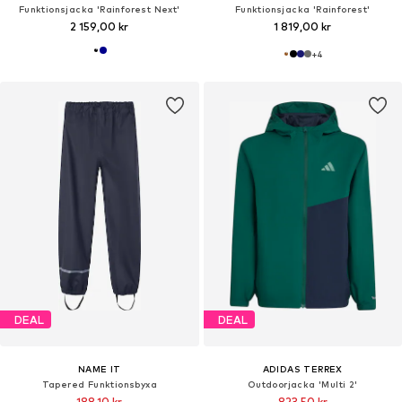
Funktionsjacka 'Rainforest Next'
Funktionsjacka 'Rainforest'
2 159,00 kr
1 819,00 kr
+
4
DEAL
DEAL
NAME IT
ADIDAS TERREX
Tapered Funktionsbyxa
Outdoorjacka 'Multi 2'
188,10 kr
823,50 kr