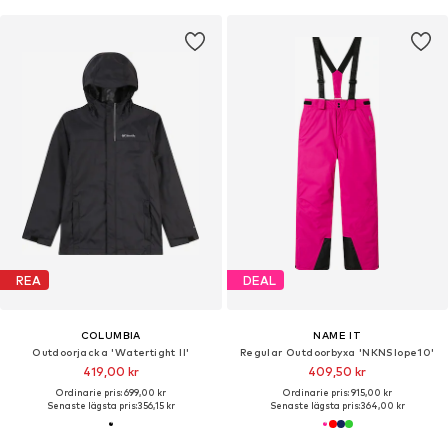
REA
DEAL
COLUMBIA
NAME IT
Outdoorjacka 'Watertight II'
Regular Outdoorbyxa 'NKNSlope10'
419,00 kr
409,50 kr
Ordinarie pris: 699,00 kr
Ordinarie pris: 915,00 kr
Senaste lägsta pris:
356,15 kr
Senaste lägsta pris:
364,00 kr