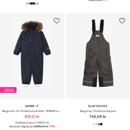
+
3
DEAL
NAME IT
PLAYSHOES
Regular fit Funktionsdräkt 'NMNSnow10'
Regular Funktionsbyxa
818,10 kr
745,00 kr
Ordinarie pris: 1 139,00 kr
Senaste lägsta pris:
909,00 kr
-10%