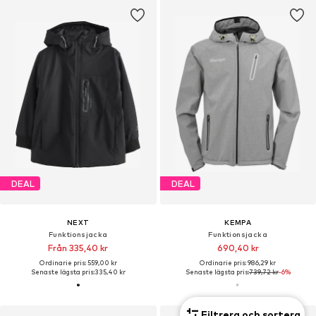
DEAL
DEAL
NEXT
KEMPA
Funktionsjacka
Funktionsjacka
Från 335,40 kr
690,40 kr
Ordinarie pris: 559,00 kr
Ordinarie pris: 986,29 kr
Senaste lägsta pris:
335,40 kr
Senaste lägsta pris:
739,72 kr
-6%
Filtrera och sortera