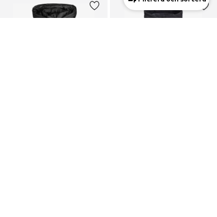
DEAL
DEAL
PUMA
JACK & JONES JUNIOR
Funktionsjacka
Funktionsjacka
753,93 kr
503,10 kr
Ordinarie pris: 1 077,04 kr
Ordinarie pris: 629,00 kr
Senaste lägsta pris:
807,78 kr
-6%
Senaste lägsta pris:
559,00 kr
-10%