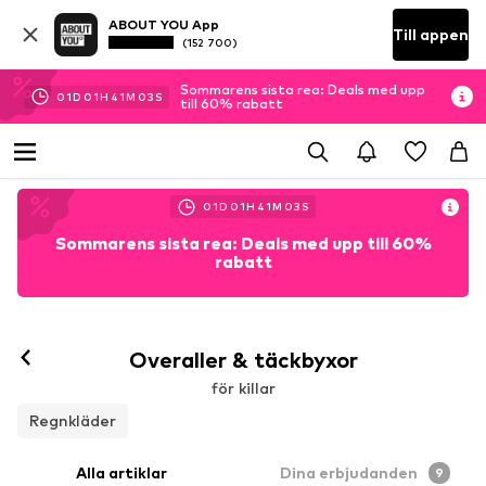
ABOUT YOU App
Till appen
(152 700)
Sommarens sista rea: Deals med upp
01
D
01
H
41
M
02
S
till 60% rabatt
01
D
01
H
41
M
02
S
Sommarens sista rea: Deals med upp till 60%
rabatt
Overaller & täckbyxor
för killar
Regnkläder
Alla artiklar
Dina erbjudanden
9