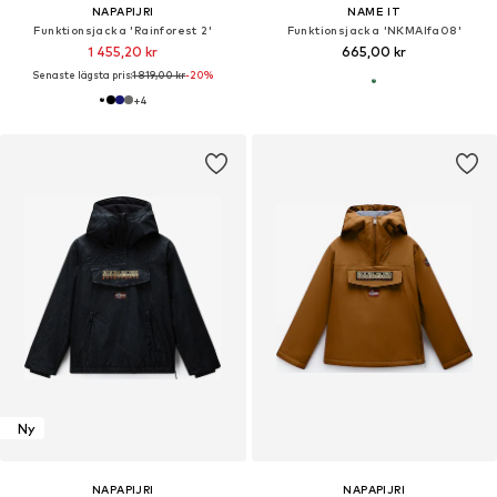
NAPAPIJRI
NAME IT
Funktionsjacka 'Rainforest 2'
Funktionsjacka 'NKMAlfa08'
1 455,20 kr
665,00 kr
Senaste lägsta pris:
1 819,00 kr
-20%
+
4
Ny
NAPAPIJRI
NAPAPIJRI