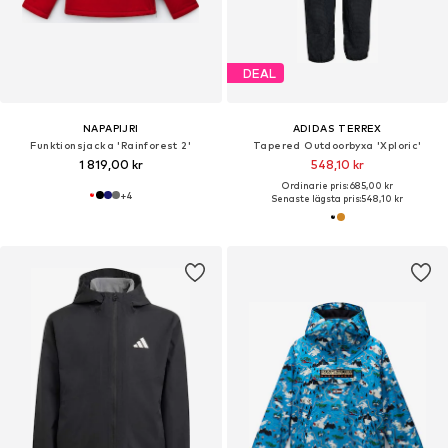
DEAL
NAPAPIJRI
ADIDAS TERREX
Funktionsjacka 'Rainforest 2'
Tapered Outdoorbyxa 'Xploric'
1 819,00 kr
548,10 kr
Ordinarie pris: 685,00 kr
+
4
Senaste lägsta pris:
548,10 kr