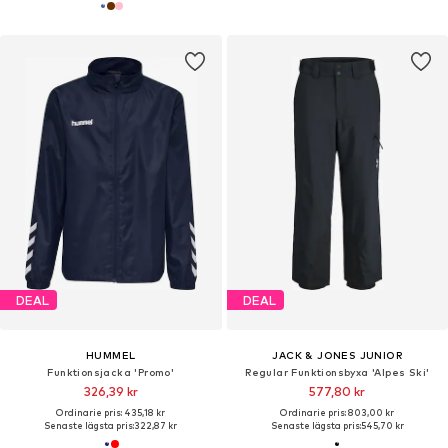
DEAL
DEAL
HUMMEL
JACK & JONES JUNIOR
Funktionsjacka 'Promo'
Regular Funktionsbyxa 'Alpes Ski'
326,39 kr
577,80 kr
Ordinarie pris: 435,18 kr
Ordinarie pris: 803,00 kr
Senaste lägsta pris:
322,87 kr
Senaste lägsta pris:
545,70 kr