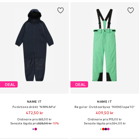
DEAL
DEAL
NAME IT
NAME IT
Funktionsdräkt 'NMNAlfa'
Regular Outdoorbyxa 'NKNSlope10'
472,50 kr
409,50 kr
Ordinarie pris: 665,00 kr
Ordinarie pris: 915,00 kr
Senaste lägsta pris:
525,00 kr
-10%
Senaste lägsta pris:
364,00 kr