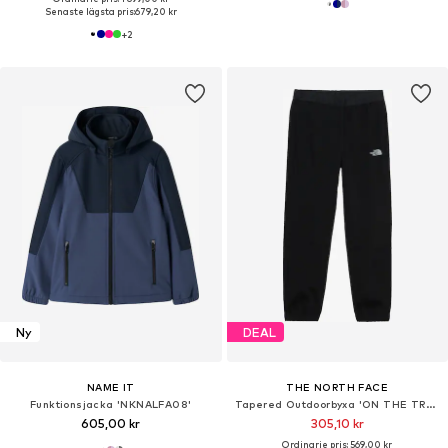
Senaste lägsta pris:
679,20 kr
+
2
Ny
DEAL
NAME IT
THE NORTH FACE
Funktionsjacka 'NKNALFA08'
Tapered Outdoorbyxa 'ON THE TRAIL'
605,00 kr
305,10 kr
Ordinarie pris: 569,00 kr