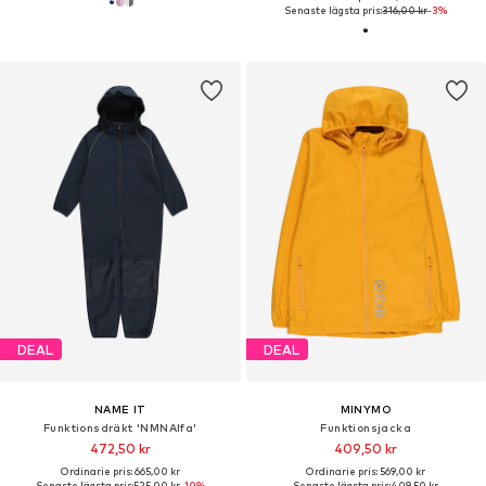
Senaste lägsta pris:
316,00 kr
-3%
DEAL
DEAL
NAME IT
MINYMO
Funktionsdräkt 'NMNAlfa'
Funktionsjacka
472,50 kr
409,50 kr
Ordinarie pris: 665,00 kr
Ordinarie pris: 569,00 kr
Senaste lägsta pris:
525,00 kr
-10%
Senaste lägsta pris:
409,50 kr