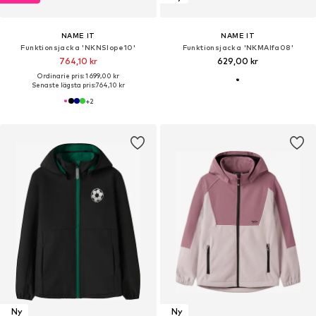
NAME IT
NAME IT
Funktionsjacka 'NKNSlope10'
Funktionsjacka 'NKMAlfa08'
764,10 kr
629,00 kr
Ordinarie pris: 1 699,00 kr
Senaste lägsta pris:
764,10 kr
+
2
Ny
Ny