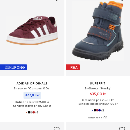
KUPONG
REA
ADIDAS ORIGINALS
SUPERFIT
Sneaker 'Campus 00s'
Snöboots 'Husky'
635,00 kr
827,10 kr
Ordinarie pris: 915,00 kr
Ordinarie pris: 1 025,00 kr
Senaste lägsta pris:
254,00 kr
Senaste lägsta pris:
827,10 kr
+
3
+
7