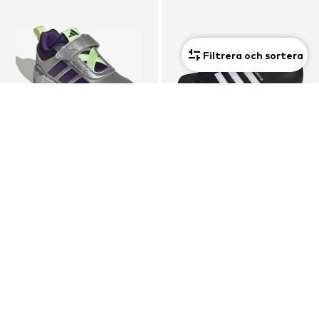
Filtrera och sortera
REA
KUPONG
ADIDAS SPORTSWEAR
ADIDAS ORIGINALS
Sneaker 'TENSAUR SPORT 3.0'
Sneaker 'Superstar II'
299,00 kr
827,10 kr
Ordinarie pris: 435,00 kr
Ordinarie pris: 1 025,00 kr
Senaste lägsta pris:
254,15 kr
Senaste lägsta pris:
819,00 kr
+
2