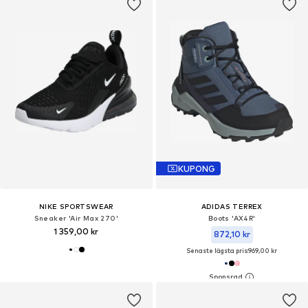
KUPONG
NIKE SPORTSWEAR
ADIDAS TERREX
Sneaker 'Air Max 270'
Boots 'AX4R'
1 359,00 kr
872,10 kr
Senaste lägsta pris:
969,00 kr