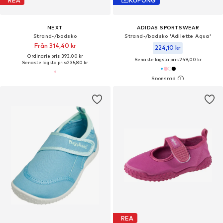
REA
KUPONG
NEXT
ADIDAS SPORTSWEAR
Strand-/badsko
Strand-/badsko 'Adilette Aqua'
Från 314,40 kr
224,10 kr
Ordinarie pris: 393,00 kr
Senaste lägsta pris:
249,00 kr
Senaste lägsta pris:
235,80 kr
REA