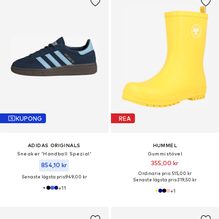
KUPONG
REA
ADIDAS ORIGINALS
HUMMEL
Sneaker 'Handball Spezial'
Gummistövel
355,00 kr
854,10 kr
Ordinarie pris: 515,00 kr
Senaste lägsta pris:
949,00 kr
Senaste lägsta pris:
319,50 kr
+
11
+
1