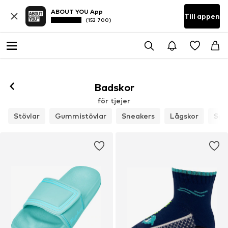
ABOUT YOU App
Till appen
(152 700)
Badskor
för tjejer
Stövlar
Gummistövlar
Sneakers
Lågskor
Spo