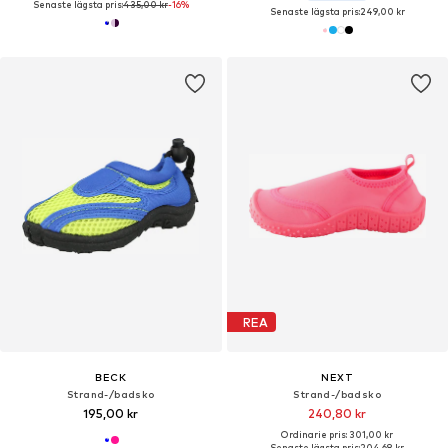
Senaste lägsta pris:
435,00 kr
-16%
Senaste lägsta pris:
249,00 kr
REA
BECK
NEXT
Strand-/badsko
Strand-/badsko
195,00 kr
240,80 kr
Ordinarie pris: 301,00 kr
Senaste lägsta pris:
204,68 kr