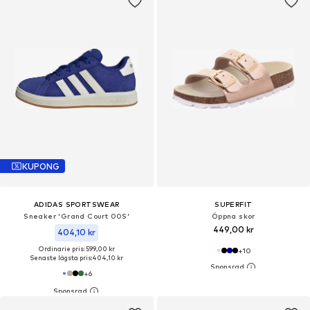
KUPONG
ADIDAS SPORTSWEAR
SUPERFIT
Sneaker 'Grand Court 00S'
Öppna skor
449,00 kr
404,10 kr
Ordinarie pris: 599,00 kr
+
10
Senaste lägsta pris:
404,10 kr
+
6