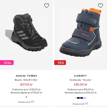
DEAL
REA
ADIDAS TERREX
SUPERFIT
Boots 'AX4R CW+'
Snöboots 'Husky'
827,10 kr
635,00 kr
Ordinarie pris: 1 025,00 kr
Ordinarie pris: 915,00 kr
Senaste lägsta pris:
735,20 kr
Senaste lägsta pris:
254,00 kr
+
3