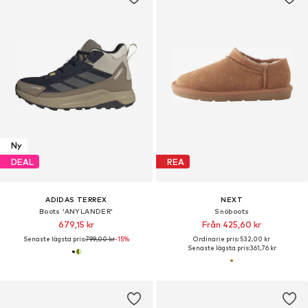
Ny
DEAL
REA
ADIDAS TERREX
NEXT
Boots 'ANYLANDER'
Snöboots
679,15 kr
Från 425,60 kr
Senaste lägsta pris:
799,00 kr
-15%
Ordinarie pris: 532,00 kr
Senaste lägsta pris:
361,76 kr