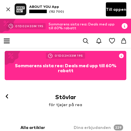
ABOUT YOU App
Till appen
(152 700)
Sommarens sista rea: Deals med upp
01
D
02
H
33
M
18
S
till 60% rabatt
01
D
02
H
33
M
18
S
Sommarens sista rea: Deals med upp till 60%
rabatt
Stövlar
för tjejer på rea
Alla artiklar
Dina erbjudanden
229