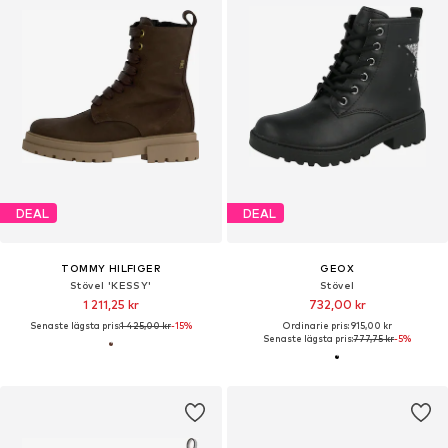
DEAL
DEAL
TOMMY HILFIGER
GEOX
Stövel 'KESSY'
Stövel
1 211,25 kr
732,00 kr
Senaste lägsta pris:
1 425,00 kr
-15%
Ordinarie pris: 915,00 kr
Senaste lägsta pris:
777,75 kr
-5%