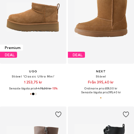
Premium
DEAL
DEAL
UGG
NEXT
Stövel 'Classic Ultra Mini'
Stövel
1 253,75 kr
Från 395,40 kr
Senaste lägsta pris:
1 475,00 kr
-15%
Ordinarie pris: 659,00 kr
Senaste lägsta pris:
395,40 kr