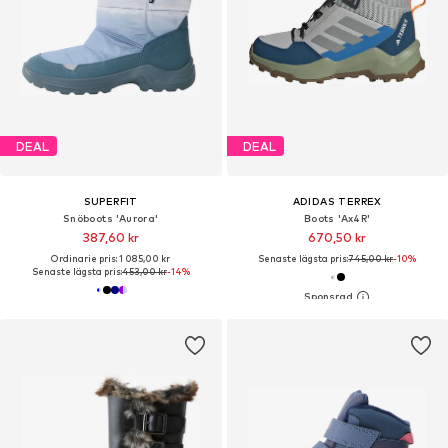
DEAL
DEAL
SUPERFIT
ADIDAS TERREX
Snöboots 'Aurora'
Boots 'Ax4R'
387,60 kr
670,50 kr
Ordinarie pris: 1 085,00 kr
Senaste lägsta pris:
745,00 kr
-10%
Senaste lägsta pris:
453,00 kr
-14%