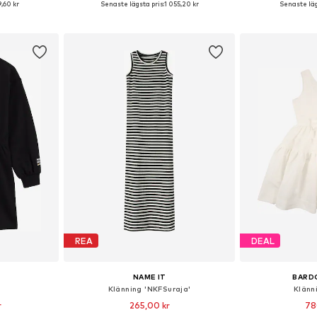
,60 kr
Senaste lägsta pris:
1 055,20 kr
Senaste läg
korgen
Lägg till i varukorgen
Lägg till
REA
DEAL
NAME IT
BARD
Klänning 'NKFSuraja'
Klänn
r
265,00 kr
78