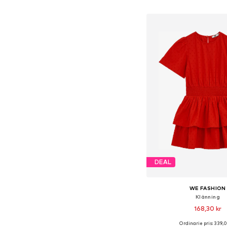
Lägg till i varu
DEAL
WE FASHION
Klänning
168,30 kr
Ordinarie pris: 339,0
Tillgänglig i många s