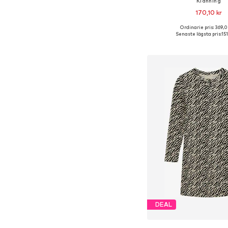
Klänning
170,10 kr
Ordinarie pris: 369,0
Tillgänglig i många s
Senaste lägsta pris:
15
Lägg till i varu
DEAL