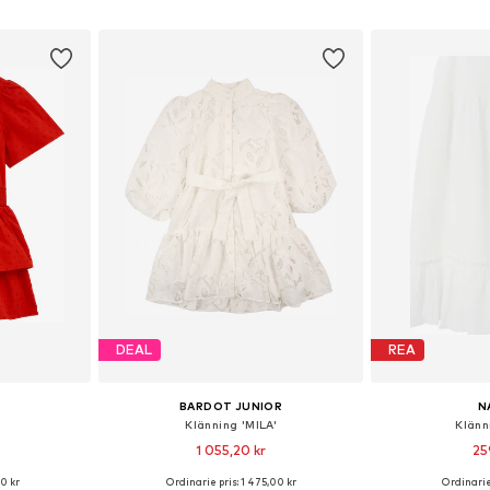
korgen
Lägg till i varukorgen
Lägg till
DEAL
REA
BARDOT JUNIOR
N
Klänning 'MILA'
Klänn
1 055,20 kr
25
0 kr
Ordinarie pris: 1 475,00 kr
Ordinarie
torlekar
Tillgängliga storlekar: 104-110, 116-122, 128-140, 152-164
Tillgänglig 