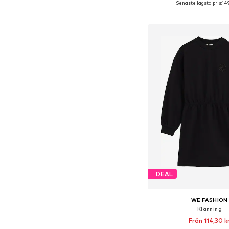
Senaste lägsta pris:
149
Lägg till i varu
DEAL
WE FASHION
Klänning
Från 114,30 k