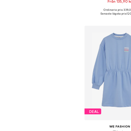
Från 135,90 k
Ordinarie pris: 339,0
Tillgänglig i många s
Senaste lägsta pris:
120
Lägg till i varu
DEAL
WE FASHION