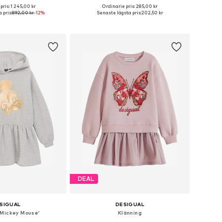
pris: 1 245,00 kr
Ordinarie pris: 285,00 kr
Tillgängliga storlekar: 104-110, 116-122, 128-140, 152-164
Tillgänglig i många storlekar
 pris:
892,00 kr
-12%
Senaste lägsta pris:
202,50 kr
 i varukorgen
Lägg till i varukorgen
DEAL
SIGUAL
DESIGUAL
'Mickey Mouse'
Klänning