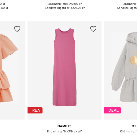
0 kr
Ordinarie pris: 299,00 kr
Ordinarie 
torlekar
Tillgängliga storlekar: 116, 122, 146, 152, 158, 164
1,60 kr
Senaste lägsta pris:
225,25 kr
Senaste lägsta
korgen
Lägg till i varukorgen
Lägg till
REA
DEAL
NAME IT
DE
Klänning 'NKFNakal'
Klänning 