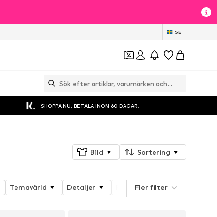
t
SE
SHOPPA NU. BETALA INOM 60 DAGAR.
Bild
Sortering
Temavärld
Detaljer
Produktens egenskaper
Fler filter