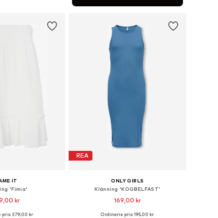
 i varukorgen
REA
AME IT
ONLY GIRLS
ing 'Fimia'
Klänning 'KOGBELFAST'
9,00 kr
169,00 kr
 pris: 379,00 kr
Ordinarie pris: 195,00 kr
i många storlekar
Tillgänglig i många storlekar