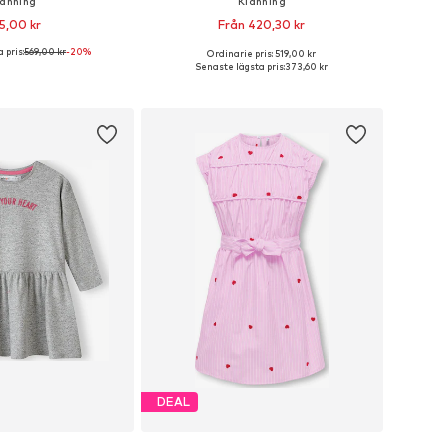
länning
Klänning
5,00 kr
Från 420,30 kr
 pris:
569,00 kr
-20%
Ordinarie pris: 519,00 kr
i många storlekar
Tillgänglig i många storlekar
Senaste lägsta pris:
373,60 kr
 i varukorgen
Lägg till i varukorgen
DEAL