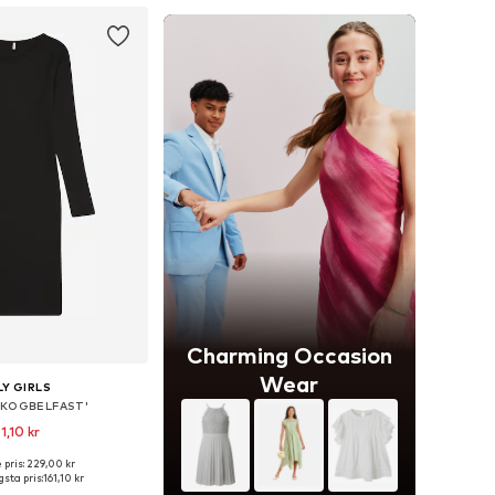
Charming Occasion
Wear
Y GIRLS
 'KOGBELFAST'
1,10 kr
 pris: 229,00 kr
i många storlekar
sta pris:
161,10 kr