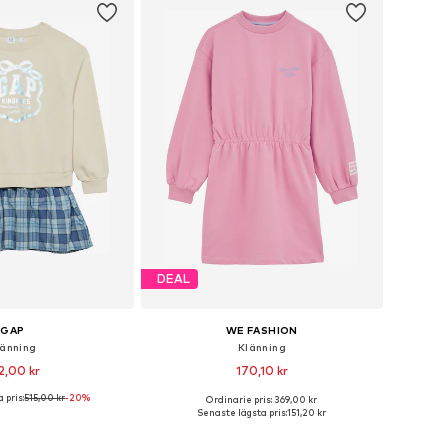
DEAL
GAP
WE FASHION
länning
Klänning
2,00 kr
170,10 kr
 pris:
515,00 kr
-20%
Ordinarie pris: 369,00 kr
i många storlekar
Tillgänglig i många storlekar
Senaste lägsta pris:
151,20 kr
 i varukorgen
Lägg till i varukorgen