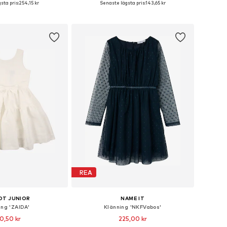
sta pris:
254,15 kr
Senaste lägsta pris:
143,65 kr
 i varukorgen
Lägg till i varukorgen
REA
OT JUNIOR
NAME IT
ing 'ZAIDA'
Klänning 'NKFVabos'
0,50 kr
225,00 kr