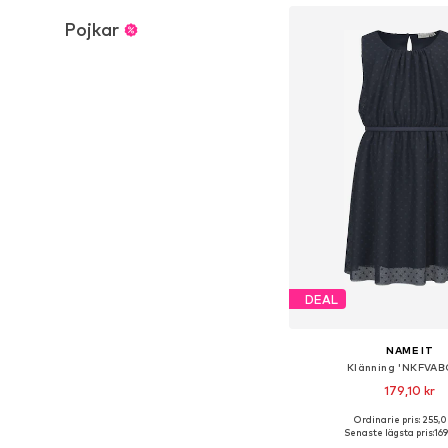
Pojkar
DEAL
NAME IT
Klänning 'NKFVAB
179,10 kr
Ordinarie pris: 255,0
Tillgänglig i många s
Senaste lägsta pris:
169