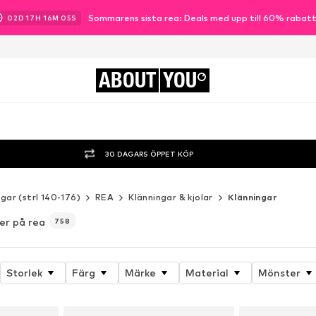
Sommarens sista rea: Deals med upp till 60% rabat
02
D
17
H
16
M
03
S
ABOUT
YOU
30 DAGARS ÖPPET KÖP
gar (strl 140-176)
REA
Klänningar & kjolar
Klänningar
jer på rea
758
Storlek
Färg
Märke
Material
Mönster