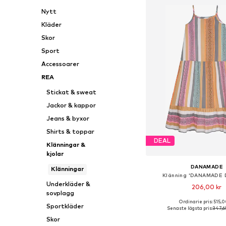
Nytt
Kläder
Skor
Sport
Accessoarer
REA
Stickat & sweat
Jackor & kappor
Jeans & byxor
Shirts & toppar
DEAL
Klänningar &
kjolar
DANAMADE
Klänningar
Klänning 'DANAMADE 
Underkläder &
206,00 kr
sovplagg
Ordinarie pris: 515,0
Tillgänglig i många s
Sportkläder
Senaste lägsta pris:
347,6
Lägg till i varu
Skor