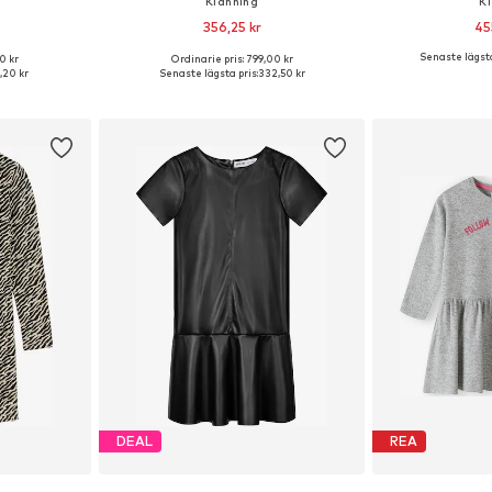
Klänning
K
356,25 kr
45
Senaste lägsta
0 kr
Ordinarie pris: 799,00 kr
torlekar
Tillgänglig i många storlekar
Tillgänglig 
1,20 kr
Senaste lägsta pris:
332,50 kr
korgen
Lägg till i varukorgen
Lägg till
DEAL
REA