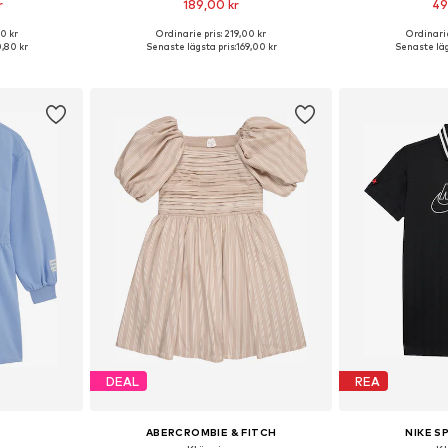
r
189,00 kr
49
0 kr
Ordinarie pris: 219,00 kr
Ordinarie
torlekar
Tillgängliga storlekar: 134, 140, 152, 158, 164
Tillgänglig 
,80 kr
Senaste lägsta pris:
169,00 kr
Senaste läg
korgen
Lägg till i varukorgen
Lägg till
DEAL
REA
ABERCROMBIE & FITCH
NIKE 