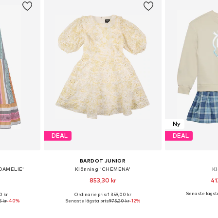
Ny
DEAL
DEAL
BARDOT JUNIOR
DAMELIE'
Klänning 'CHEMENA'
K
853,30 kr
41
Senaste lägsta
0 kr
Ordinarie pris: 1 359,00 kr
torlekar
Tillgängliga storlekar: 104-110, 116-122, 128-140, 152-164
Tillgänglig 
5 kr
-40%
Senaste lägsta pris:
975,20 kr
-12%
korgen
Lägg till i varukorgen
Lägg till