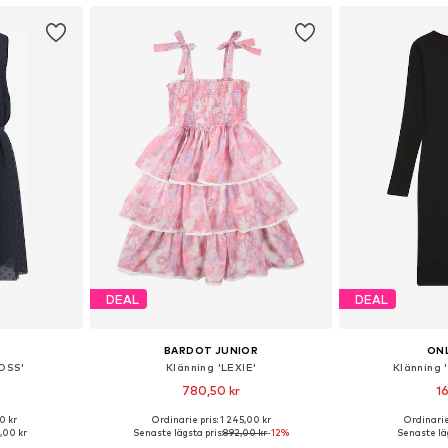
DEAL
DEAL
BARDOT JUNIOR
ONL
OSS'
Klänning 'LEXIE'
Klänning
780,50 kr
16
0 kr
Ordinarie pris: 1 245,00 kr
Ordinarie
torlekar
Tillgängliga storlekar: 104-110, 116-122, 128-140, 152-164
Tillgänglig 
,00 kr
Senaste lägsta pris:
892,00 kr
-12%
Senaste läg