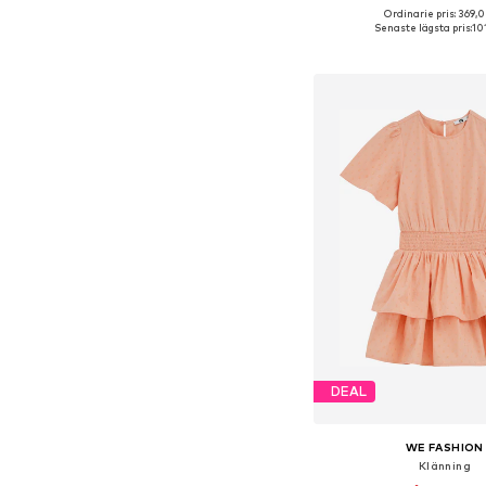
Ordinarie pris: 369,0
Tillgänglig i många s
Senaste lägsta pris:
10
Lägg till i varu
DEAL
WE FASHION
Klänning