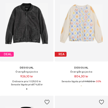
DEAL
REA
DESIGUAL
DESIGUAL
Övergångsjacka
Övergångsjacka
926,10 kr
804,30 kr
Ordinarie pris: 1 029,00 kr
Senaste lägsta pris:
1 149,00 kr
-30%
Senaste lägsta pris:
874,65 kr