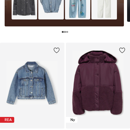
REA
Ny