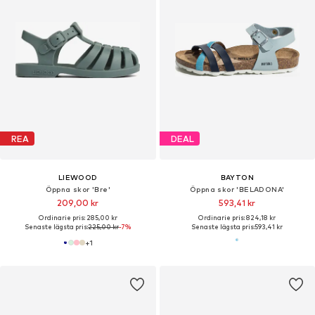
REA
DEAL
LIEWOOD
BAYTON
Öppna skor 'Bre'
Öppna skor 'BELADONA'
209,00 kr
593,41 kr
Ordinarie pris: 285,00 kr
Ordinarie pris: 824,18 kr
Senaste lägsta pris:
225,00 kr
-7%
Senaste lägsta pris:
593,41 kr
+
1