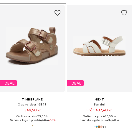
DEAL
DEAL
TIMBERLAND
NEXT
Öppna skor '6B49'
Sandal
349,50 kr
Från 437,40 kr
Ordinarie pris: 699,00 kr
Ordinarie pris: 486,00 kr
Senaste lägsta pris:
419,40 kr
-16%
Senaste lägsta pris:
437,40 kr
+
1