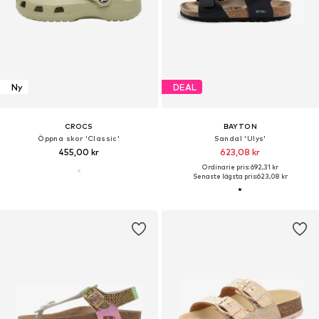
Ny
DEAL
CROCS
BAYTON
Öppna skor 'Classic'
Sandal 'Ulys'
455,00 kr
623,08 kr
Ordinarie pris: 692,31 kr
Senaste lägsta pris:
623,08 kr