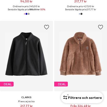
94,00 kr
217,77 kr
Ordinarie pris: 345,00 kr
Ordinarie pris: 427,00 kr
Senaste lägsta pris:
188,00 kr
-50%
Senaste lägsta pris:
217,77 kr
DEAL
DEAL
1
Filtrera och sortera
CLARKS
SUPERDRY & CO
Fleecejacka
Fleecejacka
217,77 kr
Från 324,48 kr