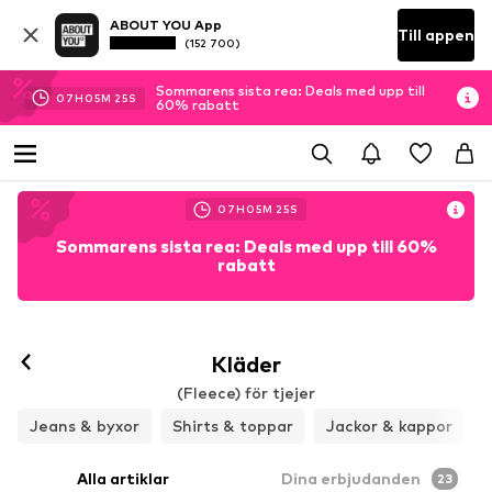
ABOUT YOU App
Till appen
(152 700)
Sommarens sista rea: Deals med upp till
07
H
05
M
23
S
60% rabatt
07
H
05
M
23
S
Sommarens sista rea: Deals med upp till 60%
rabatt
Kläder
(Fleece) för tjejer
Jeans & byxor
Shirts & toppar
Jackor & kappor
Alla artiklar
Dina erbjudanden
23