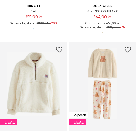
MINOTI
ONLY GIRLS
Set
Väst 'KOGSANDRA'
255,00 kr
364,00 kr
Senaste lägsta pris:
319,00 kr
-20%
Ordinarie pris: 455,00 kr
Senaste lägsta pris:
386,75 kr
-5%
2-pack
DEAL
DEAL