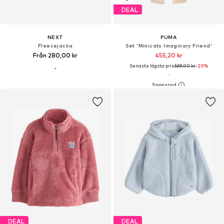
DEAL
NEXT
PUMA
Fleecejacka
Set 'Minicats Imaginary Friend'
Från 280,00 kr
455,20 kr
Senaste lägsta pris:
569,00 kr
-20%
DEAL
DEAL