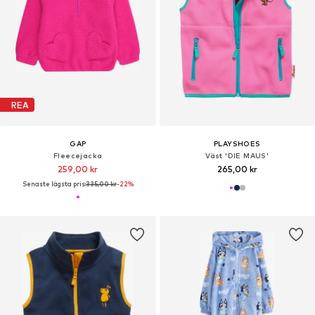
REA
GAP
PLAYSHOES
Fleecejacka
Väst 'DIE MAUS'
259,00 kr
265,00 kr
Senaste lägsta pris:
335,00 kr
-22%