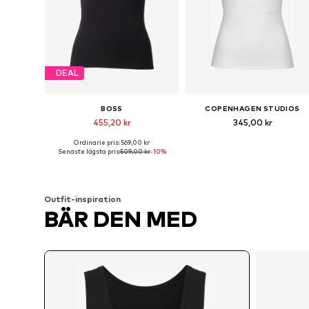
DEAL
BOSS
COPENHAGEN STUDIOS
455,20 kr
345,00 kr
Ordinarie pris: 569,00 kr
Tillgängliga storlekar: XS, S, M, L, XL
Tillgängliga storlekar: S, M, L, X
Senaste lägsta pris:
509,00 kr
-10%
Lägg till i varukorgen
Lägg till i varukorgen
Outfit-inspiration
BÄR DEN MED