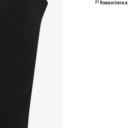
Storlekstabell
Rapportera et
Ursprungsland: