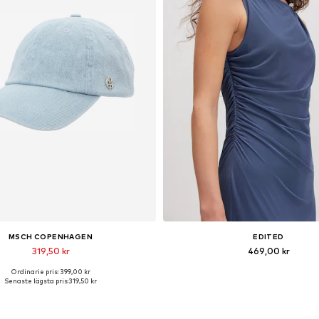
MSCH COPENHAGEN
EDITED
319,50 kr
469,00 kr
Ordinarie pris: 399,00 kr
Tillgängliga storlekar: 55-60
Tillgängliga storlekar: 1
Senaste lägsta pris:
319,50 kr
Lägg till i varukorgen
Lägg till i varukorge