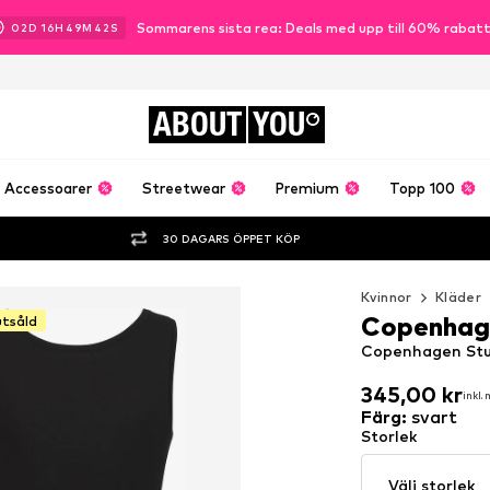
Sommarens sista rea: Deals med upp till 60% rabat
02
D
16
H
49
M
41
S
ABOUT
YOU
Accessoarer
Streetwear
Premium
Topp 100
30 DAGARS ÖPPET KÖP
Kvinnor
Kläder
Copenhag
utsåld
Copenhagen Stud
345,00 kr
inkl.
345,00 kr
inkl.
Färg
:
svart
Storlek
Välj storlek