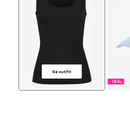
Se outfit
DEAL