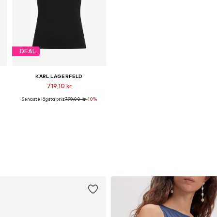
DEAL
KARL LAGERFELD
719,10 kr
Senaste lägsta pris:
799,00 kr
-10%
L
Tillgängliga storlekar: XS, S, M, L, XL, XXL
Lägg till i varukorgen