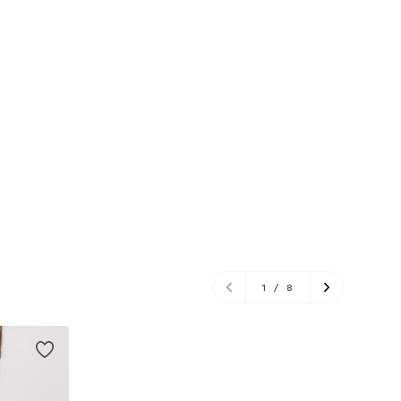
1
/
8