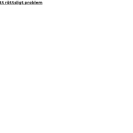
t rättsligt problem
 Hong Kong