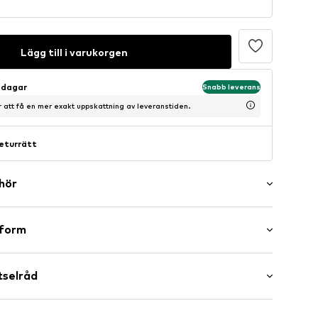
Lägg till i varukorgen
sdagar
Snabb leverans
ör att få en mer exakt uppskattning av leveranstiden.
eturrätt
ehör
er
sform
mlös
l/kant
tselråd
l längd
ömmar
rmal passform
49001000005
omull, 4% Elastan