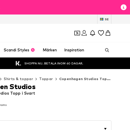
t
SE
Scandi Styles
Märken
Inspiration
SHOPPA NU. BETALA INOM 60 DAGAR.
Shirts & toppar
Toppar
Copenhagen Studios Toppar
en Studios
ios Topp i Svart
 moms
 moms