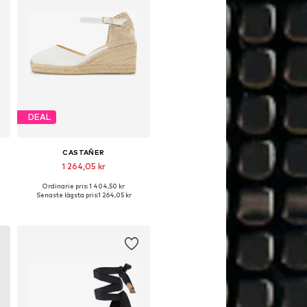
DEAL
CASTAÑER
1 264,05 kr
Ordinarie pris: 1 404,50 kr
1
Tillgängliga storlekar: 36, 37, 38, 39, 40, 41
Senaste lägsta pris:
1 264,05 kr
Lägg till i varukorgen