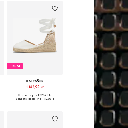
DEAL
CASTAÑER
1 162,98 kr
Ordinarie pris: 1 292,20 kr
ga storlekar: 36, 37, 38, 39, 40, 41
Tillgängliga storlekar: 37, 38, 39, 40, 41
Senaste lägsta pris:
1 162,98 kr
Lägg till i varukorgen