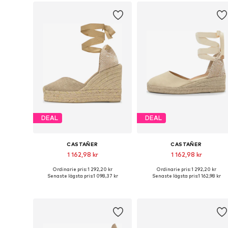
DEAL
DEAL
CASTAÑER
CASTAÑER
1 162,98 kr
1 162,98 kr
Ordinarie pris: 1 292,20 kr
Ordinarie pris: 1 292,20 kr
Tillgängliga storlekar: 37, 38, 39, 40, 41
Tillgängli
Senaste lägsta pris:
1 098,37 kr
Senaste lägsta pris:
1 162,98 kr
Lägg till i varukorgen
Lägg till i varukorgen