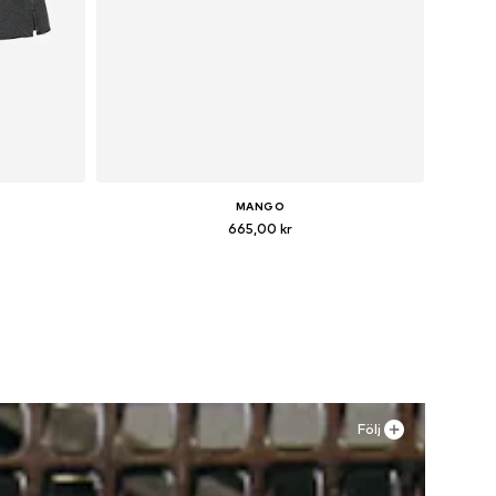
MANGO
665,00 kr
r
Tillgänglig i många storlekar
n
Lägg till i varukorgen
Följ