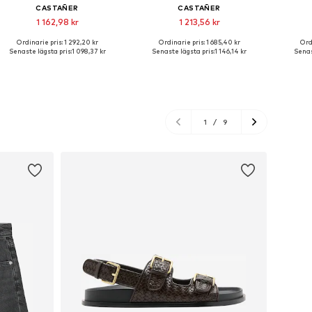
CASTAÑER
CASTAÑER
1 162,98 kr
1 213,56 kr
Ordinarie pris: 1 292,20 kr
Ordinarie pris: 1 685,40 kr
Ord
Tillgängliga storlekar: 37, 38, 39, 40, 41
Tillgängliga storlekar: 37, 38, 39, 40
Senaste lägsta pris:
1 098,37 kr
Senaste lägsta pris:
1 146,14 kr
Senas
Lägg till i varukorgen
Lägg till i varukorgen
Lägg
1
/
9