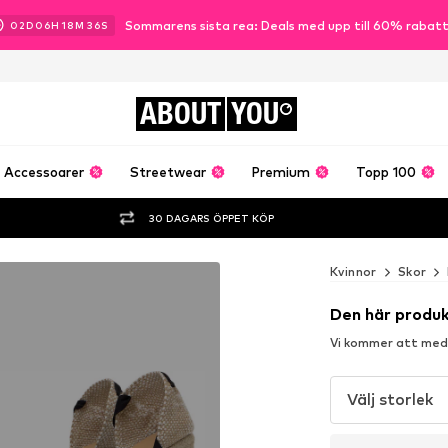
Sommarens sista rea: Deals med upp till 60% rabat
02
D
06
H
18
M
34
S
ABOUT
YOU
Accessoarer
Streetwear
Premium
Topp 100
30 DAGARS ÖPPET KÖP
Kvinnor
Skor
Den här produk
Vi kommer att medde
Välj storlek