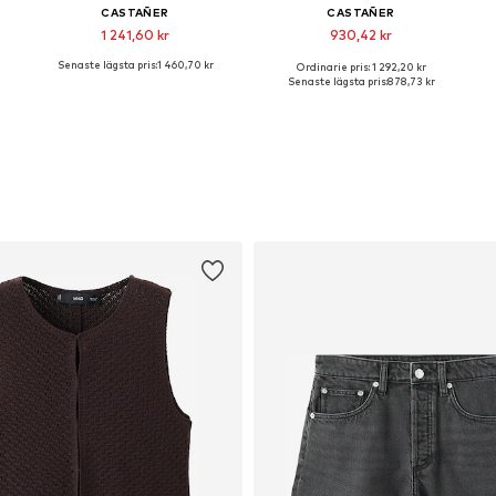
CASTAÑER
CASTAÑER
1 241,60 kr
930,42 kr
Senaste lägsta pris:
1 460,70 kr
Ordinarie pris: 1 292,20 kr
iga storlekar: 36, 37, 38, 39, 40
Tillgängliga storlekar: 36, 37, 38, 39, 41
Tillgängliga storlekar: 37, 38, 39, 41
Senaste lägsta pris:
878,73 kr
Lägg till i varukorgen
Lägg till i varukorgen