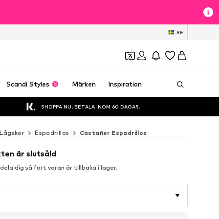
t
SE
Scandi Styles
Märken
Inspiration
SHOPPA NU. BETALA INOM 60 DAGAR.
Lågskor
Espadrillos
Castañer Espadrillos
ten är slutsåld
la dig så fort varan är tillbaka i lager.