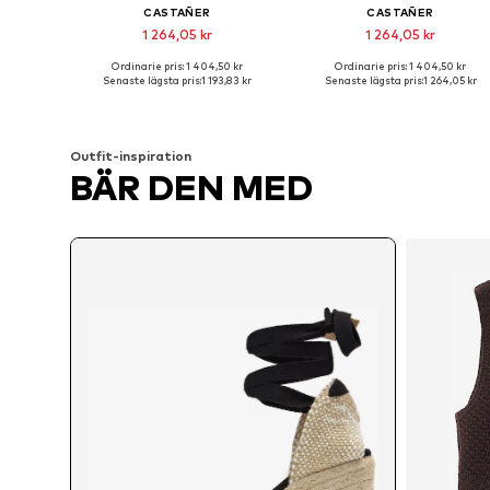
CASTAÑER
CASTAÑER
1 264,05 kr
1 264,05 kr
Ordinarie pris: 1 404,50 kr
Ordinarie pris: 1 404,50 kr
Tillgängliga storlekar: 37, 38, 39, 40, 41
Tillgängl
Senaste lägsta pris:
1 193,83 kr
Senaste lägsta pris:
1 264,05 kr
Lägg till i varukorgen
Lägg till i varukorgen
Outfit-inspiration
BÄR DEN MED