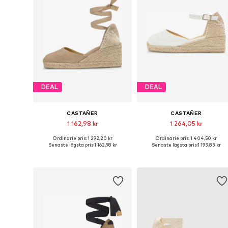
DEAL
DEAL
CASTAÑER
CASTAÑER
1 162,98 kr
1 264,05 kr
Ordinarie pris: 1 292,20 kr
Ordinarie pris: 1 404,50 kr
Tillgängliga storlekar: 36, 37, 38, 39, 40, 41
Tillgängliga storlekar: 39, 40, 4
Senaste lägsta pris:
1 162,98 kr
Senaste lägsta pris:
1 193,83 kr
Lägg till i varukorgen
Lägg till i varukorgen