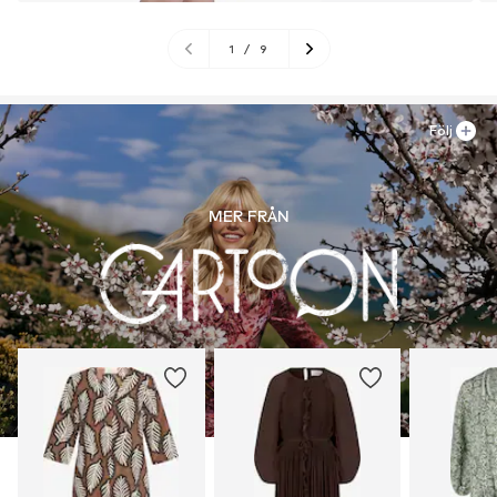
1
/
9
Följ
MER FRÅN