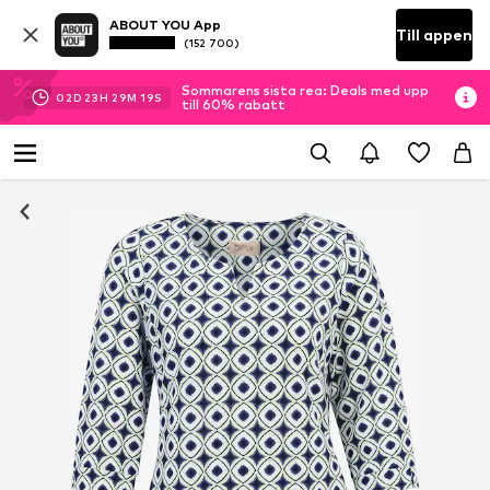
ABOUT YOU App
Till appen
(152 700)
Sommarens sista rea: Deals med upp
02
D
23
H
29
M
18
S
till 60% rabatt