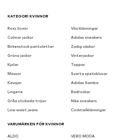
KATEGORI KVINNOR
Roxy byxor
Vila klänningar
Colmar jackor
Adidas sneakers
Birkenstock pantoletter
Zadig väskor
Gröna jackor
Vinterjackor
Kjolar
Toppar
Mössor
Svarta spetsblusar
Kavajer
Adidas Samba
Lingerie
Badrockar
Gråa stickada tröjor
Nike sneakers
Low waist jeans
Cocktailklänningar
VARUMÄRKEN FÖR KVINNOR
ALDO
VERO MODA