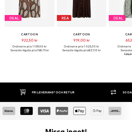
DEAL
REA
DEAL
CARTOON
CARTOON
CA
922,50 kr
919,00 kr
652
Ordinarie pris: 1 139,00 kr
Ordinarie pris: 1 025,00 kr
Ordinarie p
Senaste lägsta pris:
768,75 kr
Senaste lägsta pris:
827,10 kr
Senaste 
725,0
RANS* OCH RETUR
30 DAGARS ÖPPET KÖP
Missa inget!