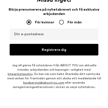
Börja prenumerera på nyhetsbrevet och få exklusiva
erbjudanden
För kvinnor
För män
Din e-postadress
Registrera dig
Jag vill gärna få nyhetsbrev från ABOUT YOU om aktuella
trender, erbjudanden och kuponger i enlighet med
Integritetspolicy
. Du kan när som helst återkalla ditt samtycke
med verkan för framtiden genom att skicka ett meddelande till
kundservice@aboutyou.com
eller använda
avregistreringsalternativet i slutet av varje nyhetsbrev.