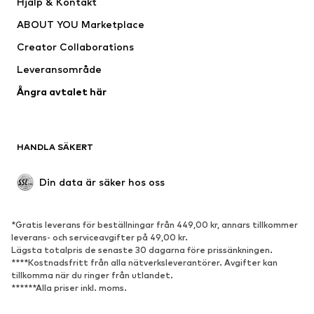
Hjälp & Kontakt
Shirts & toppar
Byxor
ABOUT YOU Marketplace
Jackor
Tröjor & stickat
Creator Collaborations
Underkläder
Blusar & tunikor
Leveransområde
Kappor
Kjolar
Ångra avtalet här
Badkläder
Sweat
Kavajer
Jumpsuits & overaller
Stora storlekar
Mammakläder
HANDLA SÄKERT
Tillfällen
Exklusiv
Upcycling
Din data är säker hos oss
SKOR
*Gratis leverans för beställningar från 449,00 kr, annars tillkommer
Nytt
Populärt
leverans- och serviceavgifter på 49,00 kr.
Lägsta totalpris de senaste 30 dagarna före prissänkningen.
Sneakers
Stövletter
****Kostnadsfritt från alla nätverksleverantörer. Avgifter kan
Pumps & högklackade skor
Stövlar
tillkomma när du ringer från utlandet.
******Alla priser inkl. moms.
Sandaler
Lågskor