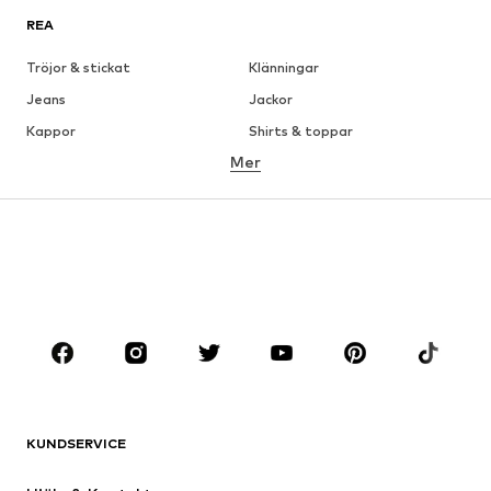
REA
Tröjor & stickat
Klänningar
Jeans
Jackor
Kappor
Shirts & toppar
Mer
Byxor
Underkläder
Kjolar
Blusar & tunikor
Sweat
Kavajer
Badkläder
Jumpsuits & overaller
Stora storlekar
Skor
Sport
Accessoarer
Premium
KLÄDER
KUNDSERVICE
Nytt
Populärt
Klänningar
Jeans