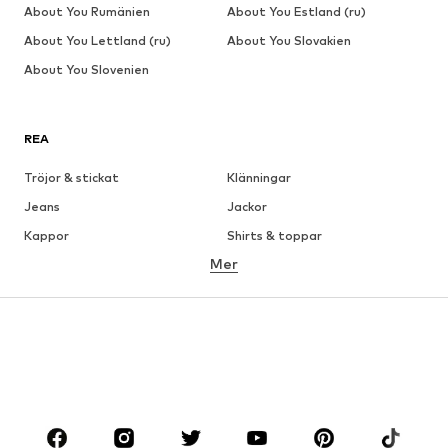
About You Rumänien
About You Estland (ru)
About You Lettland (ru)
About You Slovakien
About You Slovenien
REA
Tröjor & stickat
Klänningar
Jeans
Jackor
Kappor
Shirts & toppar
Mer
Byxor
Underkläder
Kjolar
Blusar & tunikor
Sweat
Kavajer
Badkläder
Jumpsuits & overaller
Stora storlekar
Skor
Sport
Accessoarer
Premium