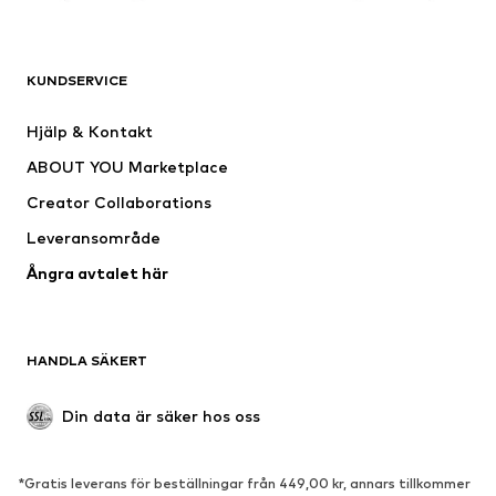
KLÄDER
KUNDSERVICE
Nytt
Populärt
Klänningar
Jeans
Hjälp & Kontakt
Shirts & toppar
Byxor
ABOUT YOU Marketplace
Jackor
Tröjor & stickat
Creator Collaborations
Underkläder
Blusar & tunikor
Leveransområde
Kappor
Kjolar
Ångra avtalet här
Badkläder
Sweat
Kavajer
Jumpsuits & overaller
Stora storlekar
Mammakläder
HANDLA SÄKERT
Tillfällen
Exklusiv
Upcycling
Din data är säker hos oss
SKOR
*Gratis leverans för beställningar från 449,00 kr, annars tillkommer