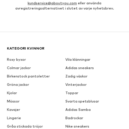
kundservice@aboutyou.com
eller använda
avregistreringsalternativet i slutet av varje nyhetsbrev.
KATEGORI KVINNOR
Roxy byxor
Vila klänningar
Colmar jackor
Adidas sneakers
Birkenstock pantoletter
Zadig väskor
Gröna jackor
Vinterjackor
Kjolar
Toppar
Mössor
Svarta spetsblusar
Kavajer
Adidas Samba
Lingerie
Badrockar
Gråa stickada tröjor
Nike sneakers