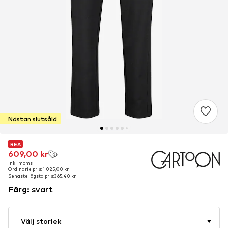
Nästan slutsåld
REA
REA
609,00 kr
609,00 kr
inkl. moms
inkl. moms
Ordinarie pris: 1 025,00 kr
Ordinarie pris: 1 025,00 kr
Senaste lägsta pris:
Senaste lägsta pris:
365,40 kr
365,40 kr
Färg
:
svart
Välj storlek