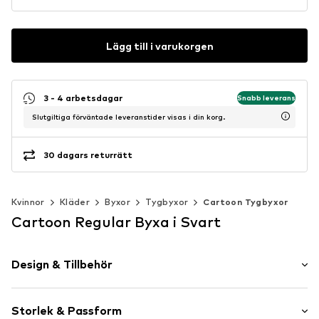
Lägg till i varukorgen
3 - 4 arbetsdagar
Snabb leverans
Slutgiltiga förväntade leveranstider visas i din korg.
30 dagars returrätt
Kvinnor
Kläder
Byxor
Tygbyxor
Cartoon Tygbyxor
Cartoon Regular Byxa i Svart
Design & Tillbehör
Neutrala färger
Storlek & Passform
Bomull