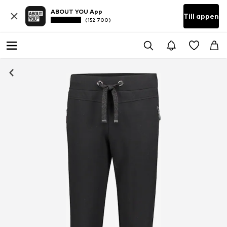
ABOUT YOU App
Till appen
(152 700)