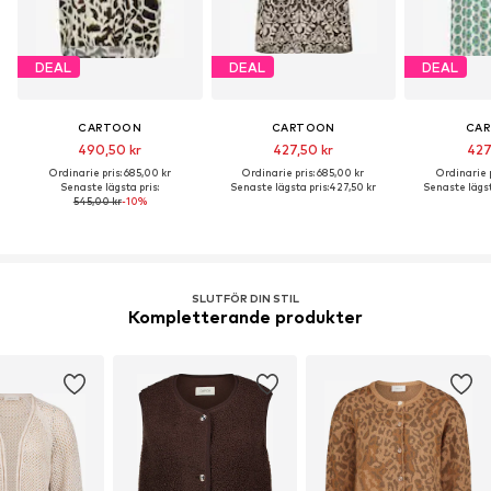
DEAL
DEAL
DEAL
CARTOON
CARTOON
CA
490,50 kr
427,50 kr
427
Ordinarie pris: 685,00 kr
Ordinarie pris: 685,00 kr
Ordinarie p
Senaste lägsta pris:
Senaste lägsta pris:
427,50 kr
Senaste lägst
545,00 kr
-10%
SLUTFÖR DIN STIL
Kompletterande produkter