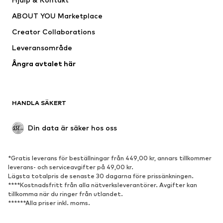
Shirts & toppar
Byxor
ABOUT YOU Marketplace
Jackor
Tröjor & stickat
Creator Collaborations
Underkläder
Blusar & tunikor
Leveransområde
Kappor
Kjolar
Ångra avtalet här
Badkläder
Sweat
Kavajer
Jumpsuits & overaller
Stora storlekar
Mammakläder
HANDLA SÄKERT
Tillfällen
Exklusiv
Upcycling
Din data är säker hos oss
SKOR
*Gratis leverans för beställningar från 449,00 kr, annars tillkommer
Nytt
Populärt
leverans- och serviceavgifter på 49,00 kr.
Lägsta totalpris de senaste 30 dagarna före prissänkningen.
Sneakers
Stövletter
****Kostnadsfritt från alla nätverksleverantörer. Avgifter kan
Pumps & högklackade skor
Stövlar
tillkomma när du ringer från utlandet.
******Alla priser inkl. moms.
Sandaler
Lågskor
Sportskor
Ballerinaskor