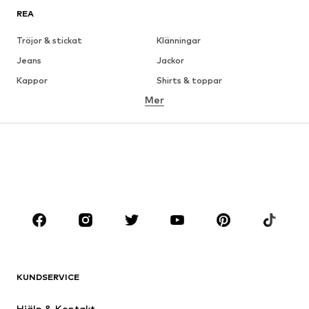
REA
Tröjor & stickat
Klänningar
Jeans
Jackor
Kappor
Shirts & toppar
Mer
Byxor
Underkläder
Kjolar
Blusar & tunikor
Sweat
Kavajer
Badkläder
Jumpsuits & overaller
Stora storlekar
Skor
Sport
Accessoarer
Premium
KLÄDER
KUNDSERVICE
Nytt
Populärt
Klänningar
Jeans
Hjälp & Kontakt