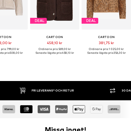
DEAL
DEAL
RTOON
CARTOON
CARTOON
8,00 kr
458,10 kr
381,75 kr
pris: 799,00 kr
Ordinarie pris: 569,00 kr
Ordinarie pris: 1 025,00 kr
ta pris:
508,00 kr
Senaste lägsta pris:
458,10 kr
Senaste lägsta pris:
356,30 kr
30 DAGARS ÖPPET KÖP
SHOPPA NU.
Missa inget!