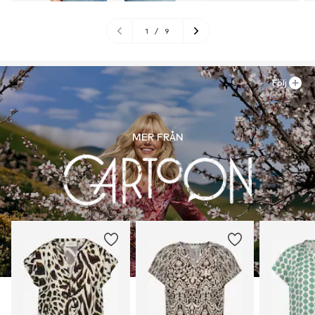
1
/
9
Följ
MER FRÅN