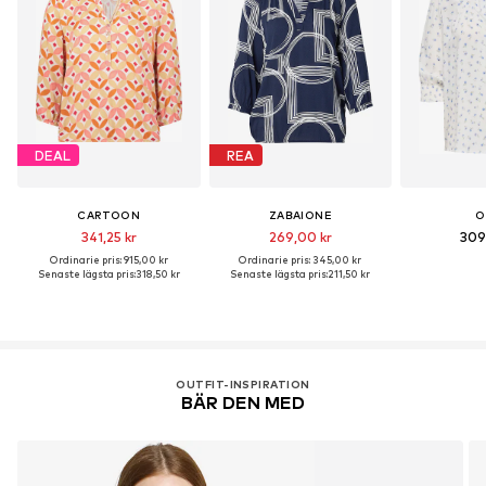
DEAL
REA
CARTOON
ZABAIONE
O
341,25 kr
269,00 kr
309
Ordinarie pris: 915,00 kr
Ordinarie pris: 345,00 kr
Senaste lägsta pris:
318,50 kr
Senaste lägsta pris:
211,50 kr
OUTFIT-INSPIRATION
BÄR DEN MED