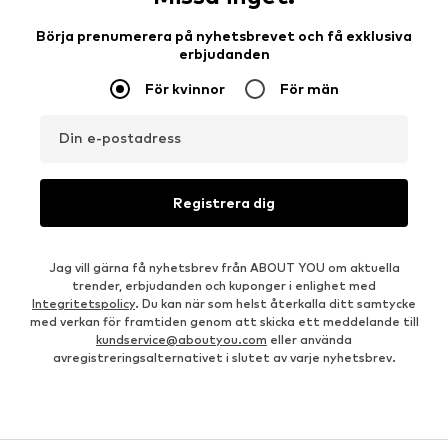
Börja prenumerera på nyhetsbrevet och få exklusiva
erbjudanden
För kvinnor
För män
Din e-postadress
Registrera dig
Jag vill gärna få nyhetsbrev från ABOUT YOU om aktuella
trender, erbjudanden och kuponger i enlighet med
Integritetspolicy
. Du kan när som helst återkalla ditt samtycke
med verkan för framtiden genom att skicka ett meddelande till
kundservice@aboutyou.com
eller använda
avregistreringsalternativet i slutet av varje nyhetsbrev.