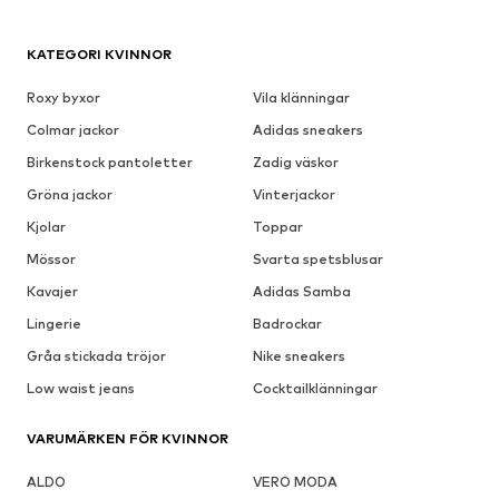
KATEGORI KVINNOR
Roxy byxor
Vila klänningar
Colmar jackor
Adidas sneakers
Birkenstock pantoletter
Zadig väskor
Gröna jackor
Vinterjackor
Kjolar
Toppar
Mössor
Svarta spetsblusar
Kavajer
Adidas Samba
Lingerie
Badrockar
Gråa stickada tröjor
Nike sneakers
Low waist jeans
Cocktailklänningar
VARUMÄRKEN FÖR KVINNOR
ALDO
VERO MODA