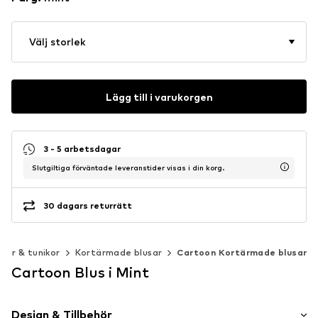
Välj storlek
Lägg till i varukorgen
3 - 5 arbetsdagar
Slutgiltiga förväntade leveranstider visas i din korg.
30 dagars returrätt
usar & tunikor
Kortärmade blusar
Cartoon Kortärmade blusar
Cartoon Blus i Mint
Design & Tillbehör