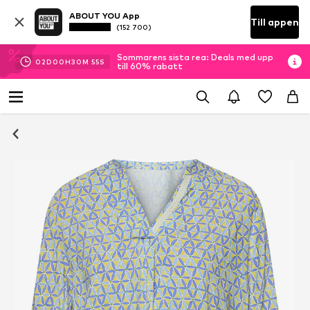
ABOUT YOU App
Till appen
(152 700)
Sommarens sista rea: Deals med upp
02
D
00
H
30
M
54
S
till 60% rabatt